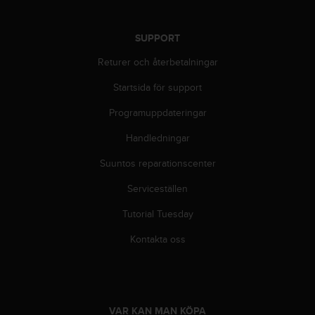
t
e
n
SUPPORT
t
A
Returer och återbetalningar
c
Startsida för support
c
e
Programuppdateringar
s
s
Handledningar
i
b
Suuntos reparationscenter
i
l
Serviceställen
i
Tutorial Tuesday
t
y
Kontakta oss
G
u
i
d
e
VAR KAN MAN KÖPA
l