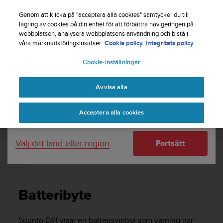
S
Registrera dig för nyhetsbrevet och få 5% rabatt
|
u
Genom att klicka på "acceptera alla cookies" samtycker du till
Gratis returfrakt
u
lagring av cookies på din enhet för att förbättra navigeringen på
Ditt land eller region:
webbplatsen, analysera webbplatsens användning och bistå i
n
våra marknadsföringsinsatser.
Cookie policy
Integritets policy
t
o
Cookie-inställningar
United States
s
t
Home
Support
Suunto D4f
Användarhandbok -
r
Avvisa alla
Currency: $ (USD)
ä
v
Shipping only to United States
SUUNTO D4F ANVÄNDARHANDBOK -
Acceptera alla cookies
a
r
e
Välj ditt land eller region
Fortsätt
f
t
Batteribyte
e
r
a
Batteribyte
t
t
d
Suunto D4f
visar en batterisymbol som varning när