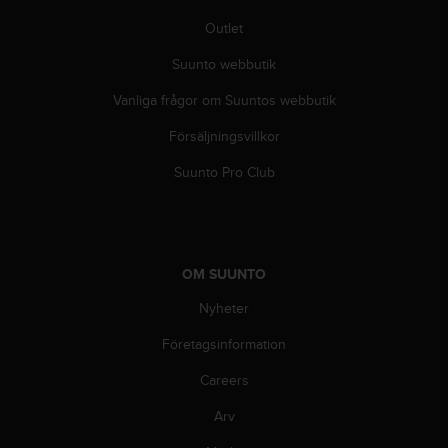
i
Outlet
n
e
Suunto webbutik
s
(
Vanliga frågor om Suuntos webbutik
W
Försäljningsvillkor
C
A
Suunto Pro Club
G
)
2
.
0
OM SUUNTO
o
c
Nyheter
h
a
Företagsinformation
n
d
Careers
r
Arv
a
r