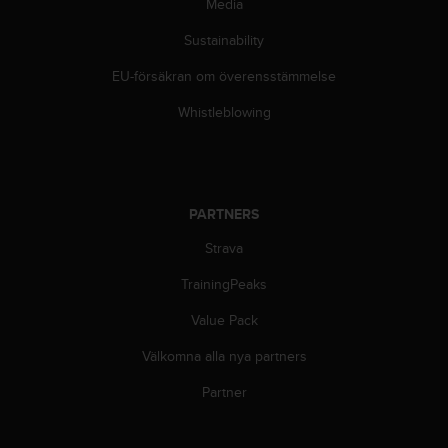
Media
i
k
Sustainability
t
l
EU-försäkran om överensstämmelse
i
n
Whistleblowing
j
e
r
f
ö
PARTNERS
r
Strava
t
i
TrainingPeaks
l
l
Value Pack
g
ä
Välkomna alla nya partners
n
g
Partner
l
i