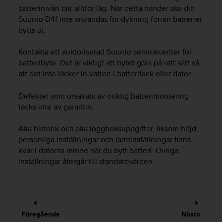
e
batterinivån blir alltför låg. När detta händer ska din
n
Suunto D4f
inte användas för dykning förrän batteriet
n
bytts ut.
a
w
e
Kontakta ett auktoriserad Suunto servicecenter för
b
batteribyte. Det är viktigt att bytet görs på rätt sätt så
b
att det inte läcker in vatten i batterifack eller dator.
p
l
Defekter som orsakats av oriktig batterimontering
a
täcks inte av garantin.
t
s
Alla historik och alla loggboksuppgifter, liksom höjd,
s
personliga inställningar och larminställningar finns
k
a
kvar i datorns minne när du bytt batteri. Övriga
u
inställningar återgår till standardvärden.
p
p
n
å
n
Föregående
Nästa
i