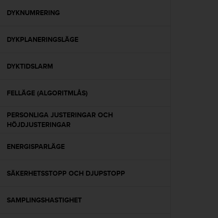
t
e
DYKNUMRERING
n
t
DYKPLANERINGSLÄGE
A
c
c
DYKTIDSLARM
e
s
s
FELLÄGE (ALGORITMLÅS)
i
b
PERSONLIGA JUSTERINGAR OCH
i
HÖJDJUSTERINGAR
l
i
ENERGISPARLÄGE
t
y
G
SÄKERHETSSTOPP OCH DJUPSTOPP
u
i
d
SAMPLINGSHASTIGHET
e
l