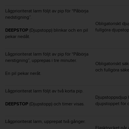
Lågprioriterat larm följt av pip för “Påbörja
nedstigning”.
Obligatoriskt dju
fullgöra djupsto
DEEPSTOP
(Djupstopp) blinkar och en pil
pekar nedåt.
Lågprioriterat larm följt av pip för “Påbörja
nerstigning”, upprepas i tre minuter.
Obligatoriskt säk
och fullgöra säk
En pil pekar neråt.
Lågprioriterat larm följt av två korta pip.
Djupstoppsdjup h
djupstoppet för 
DEEPSTOP
(Djupstopp) och timer visas.
Lågprioriterat larm, upprepat två gånger.
Flasktrycket når 