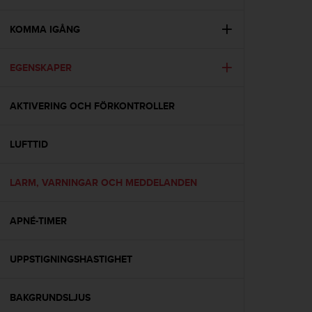
e
n
n
KOMMA IGÅNG
a
w
EGENSKAPER
e
b
b
AKTIVERING OCH FÖRKONTROLLER
p
l
a
LUFTTID
t
s
s
LARM, VARNINGAR OCH MEDDELANDEN
k
a
APNÉ-TIMER
u
p
p
UPPSTIGNINGSHASTIGHET
n
å
n
BAKGRUNDSLJUS
i