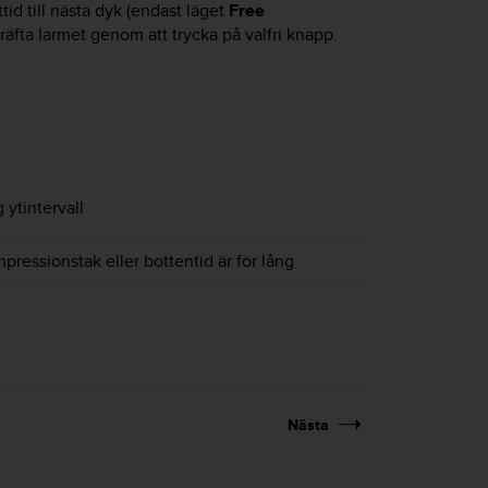
ttid till nästa dyk (endast läget
Free
räfta larmet genom att trycka på valfri knapp.
 ytintervall
pressionstak eller bottentid är för lång
Nästa