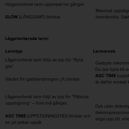
Högprioriterat larm upprepat tre gånger.
Maximal uppstign
överskridits. Sa
SLOW
(LÅNGSAMT) blinkar.
Lågprioriterade larm:
Larmtyp
Larmorsak
Lågprioriterat larm följs av pip för “Byta
Gasbyte rekomme
gas”.
Du bör byta till
ASC TIME
(uppst
Värdet för gasblandningen
% blinkar.
2
är därför endast 
Lågprioriterat larm följt av pip för “Påbörja
uppstigning” – hörs två gånger.
Dyk utan dekomp
dekompressionsst
ASC TIME
(UPPSTIGNINGSTID) blinkar och
stiga upp till, ell
en pil pekar uppåt.