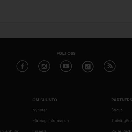
FÖLJ OSS
OM SUUNTO
PARTNER
Nyheter
Strava
Företagsinformation
TrainingPe
s webbutik
Careers
Value Pack