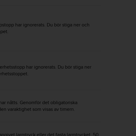
pstopp har ignorerats. Du bör stiga ner och
ppet.
erhetsstopp har ignorerats. Du bör stiga ner
erhetsstoppet.
ar nåtts. Genomför det obligatoriska
den varaktighet som visas av timern.
angivet larmtryck eller det fasta larmtrycket, 50