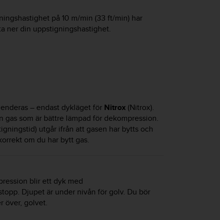
ingshastighet på 10 m/min (33 ft/min) har
kta ner din uppstigningshastighet.
nderas – endast dykläget för
Nitrox
(Nitrox).
 en gas som är bättre lämpad för dekompression.
igningstid) utgår ifrån att gasen har bytts och
korrekt om du har bytt gas.
ression blir ett dyk med
opp. Djupet är under nivån för golv. Du bör
er över, golvet.