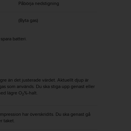
Påbörja nedstigning
(Byta gas)
spara batteri.
gre än det justerade värdet. Aktuellt djup är
n gas som används. Du ska stiga upp genast eller
med lägre O
%-halt.
2
mpression har överskridits. Du ska genast gå
er taket.