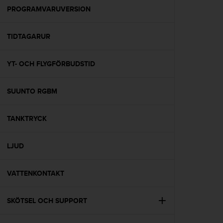
i
PROGRAMVARUVERSION
n
e
TIDTAGARUR
s
(
W
YT- OCH FLYGFÖRBUDSTID
C
A
G
SUUNTO RGBM
)
2
.
TANKTRYCK
0
o
LJUD
c
h
a
VATTENKONTAKT
n
d
r
SKÖTSEL OCH SUPPORT
a
r