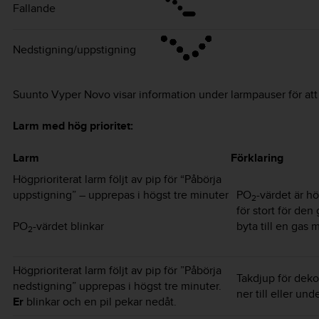
Fallande
Nedstigning/uppstigning
Suunto Vyper Novo
visar information under larmpauser för att 
Larm med hög prioritet:
Larm
Förklaring
Högprioriterat larm följt av pip för “Påbörja
uppstigning” – upprepas i högst tre minuter
PO
-värdet är hö
2
för stort för de
byta till en gas 
PO
-värdet blinkar
2
Högprioriterat larm följt av pip för ”Påbörja
Takdjup för deko
nedstigning” upprepas i högst tre minuter.
ner till eller und
Er
blinkar och en pil pekar nedåt.