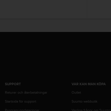
n
s
t
p
å
+
1
8
5
5
2
5
8
0
9
0
0
SUPPORT
VAR KAN MAN KÖPA
(
a
Returer och återbetalningar
Outlet
v
Startsida för support
Suunto webbutik
g
i
Programuppdateringar
Vanliga frågor om Suunto