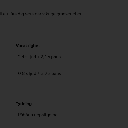
 att låta dig veta när viktiga gränser eller
Varaktighet
2,4 s ljud + 2,4 s paus
0,8 s ljud + 3,2 s paus
Tydning
Påbörja uppstigning