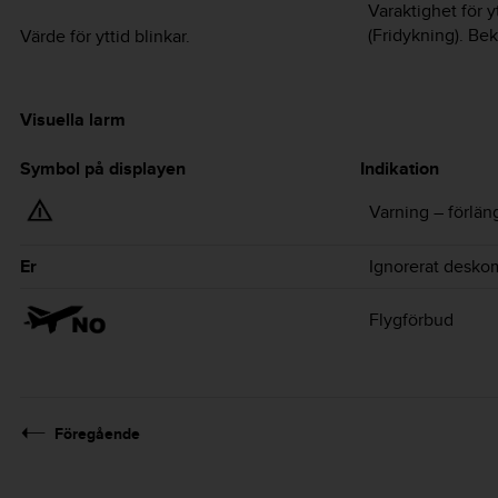
Varaktighet för y
(Fridykning). Bek
Värde för yttid blinkar.
Visuella larm
Symbol på displayen
Indikation
Varning – förläng
Er
Ignorerat deskom
Flygförbud
Föregående