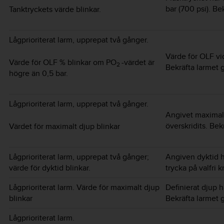
bar (700 psi). Be
Tanktryckets värde blinkar.
Lågprioriterat larm, upprepat två gånger.
Värde för OLF vi
Värde för OLF % blinkar om PO
-värdet är
2
Bekräfta larmet g
högre än 0,5 bar.
Lågprioriterat larm, upprepat två gånger.
Angivet maximalt
överskridits. Bek
Värdet för maximalt djup blinkar
Lågprioriterat larm, upprepat två gånger;
Angiven dyktid h
värde för dyktid blinkar.
trycka på valfri 
Lågprioriterat larm. Värde för maximalt djup
Definierat djup h
blinkar
Bekräfta larmet g
Lågprioriterat larm.