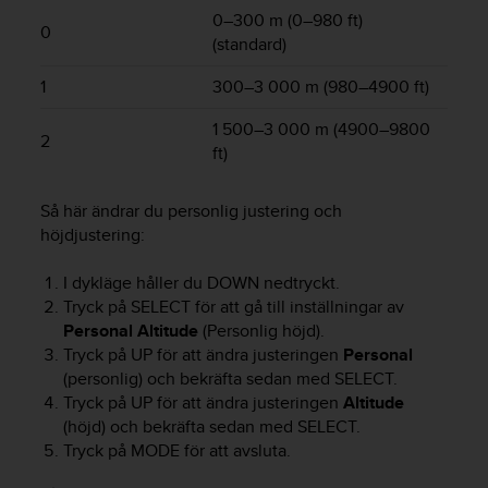
t
0–300 m (0–980 ft)
e
0
(standard)
n
t
1
300–3 000 m (980–4900 ft)
A
c
1 500–3 000 m (4900–9800
c
2
ft)
e
s
s
Så här ändrar du personlig justering och
i
höjdjustering:
b
i
I dykläge håller du
DOWN
nedtryckt.
l
Tryck på
SELECT
för att gå till inställningar av
i
Personal Altitude
(Personlig höjd).
t
Tryck på
UP
för att ändra justeringen
Personal
y
G
(personlig) och bekräfta sedan med
SELECT
.
u
Tryck på
UP
för att ändra justeringen
Altitude
i
(höjd) och bekräfta sedan med
SELECT
.
d
Tryck på
MODE
för att avsluta.
e
l