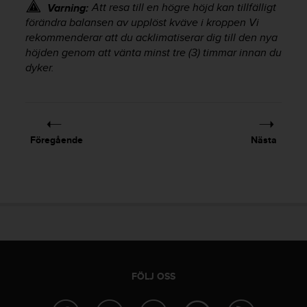
Att resa till en högre höjd kan tillfälligt
Varning:
i
förändra balansen av upplöst kväve i kroppen Vi
n
rekommenderar att du acklimatiserar dig till den nya
e
höjden genom att vänta minst tre (3) timmar innan du
s
(
dyker.
W
C
A
G
)
Föregående
Nästa
2
.
0
o
c
h
a
n
d
r
FÖLJ OSS
a
r