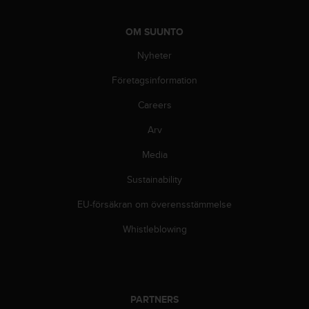
n
s
OM SUUNTO
t
p
Nyheter
å
+
Företagsinformation
1
Careers
8
5
Arv
5
2
Media
5
8
Sustainability
0
9
EU-försäkran om överensstämmelse
0
Whistleblowing
0
(
a
v
g
i
PARTNERS