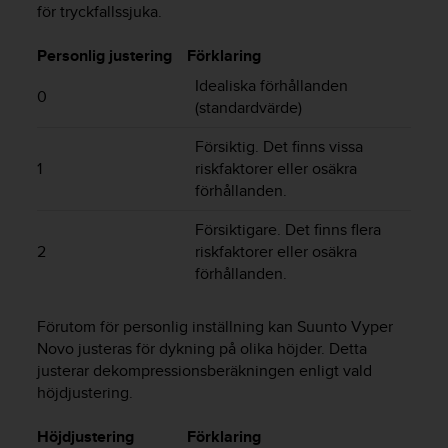
för tryckfallssjuka.
v
å
A
Personlig justering
Förklaring
A
Idealiska förhållanden
i
0
(standardvärde)
e
n
Försiktig. Det finns vissa
l
1
riskfaktorer eller osäkra
i
förhållanden.
g
h
Försiktigare. Det finns flera
e
2
riskfaktorer eller osäkra
t
förhållanden.
m
e
d
Förutom för personlig inställning kan
Suunto Vyper
W
Novo
justeras för dykning på olika höjder. Detta
e
justerar dekompressionsberäkningen enligt vald
b
höjdjustering.
C
o
n
Höjdjustering
Förklaring