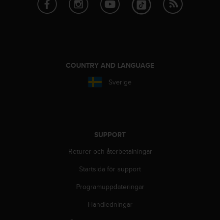
i
k
t
l
i
n
j
COUNTRY AND LANGUAGE
e
Sverige
r
f
ö
r
t
i
SUPPORT
l
Returer och återbetalningar
l
g
Startsida för support
ä
n
Programuppdateringar
g
l
Handledningar
i