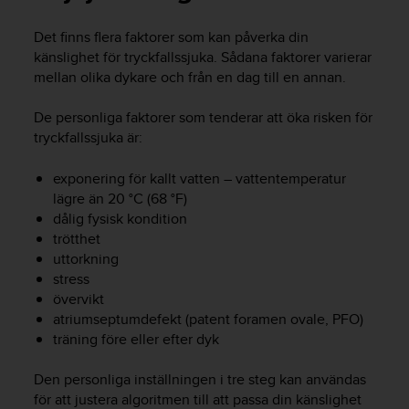
e
n
Det finns flera faktorer som kan påverka din
n
känslighet för tryckfallssjuka. Sådana faktorer varierar
a
w
mellan olika dykare och från en dag till en annan.
e
b
De personliga faktorer som tenderar att öka risken för
b
tryckfallssjuka är:
p
l
exponering för kallt vatten – vattentemperatur
a
lägre än 20 °C (68 °F)
t
dålig fysisk kondition
s
trötthet
s
k
uttorkning
a
stress
u
övervikt
p
atriumseptumdefekt (patent foramen ovale, PFO)
p
träning före eller efter dyk
n
å
Den personliga inställningen i tre steg kan användas
n
för att justera algoritmen till att passa din känslighet
i