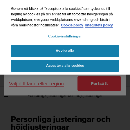
S
Registrera dig för nyhetsbrevet och få 5% rabatt
|
u
Genom att klicka på "acceptera alla cookies" samtycker du till
Gratis returfrakt
u
lagring av cookies på din enhet för att förbättra navigeringen på
Ditt land eller region:
webbplatsen, analysera webbplatsens användning och bistå i
n
våra marknadsföringsinsatser.
Cookie policy
Integritets policy
t
o
Cookie-inställningar
United States
s
t
Home
Support
Suunto Vyper Novo
Användarhandledning
r
Avvisa alla
Currency: $ (USD)
ä
v
Shipping only to United States
SUUNTO VYPER NOVO
Acceptera alla cookies
a
ANVÄNDARHANDLEDNING
r
e
Välj ditt land eller region
Fortsätt
f
t
Personliga justeringar och höjdjusteringar
e
r
a
t
Personliga justeringar och
t
d
höjdjusteringar