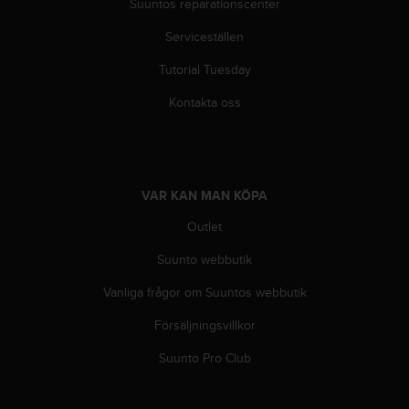
g
Suuntos reparationscenter
h
Serviceställen
e
t
Tutorial Tuesday
.
K
Kontakta oss
o
n
t
a
k
VAR KAN MAN KÖPA
t
a
Outlet
v
å
Suunto webbutik
r
Vanliga frågor om Suuntos webbutik
k
u
Försäljningsvillkor
n
d
Suunto Pro Club
t
j
ä