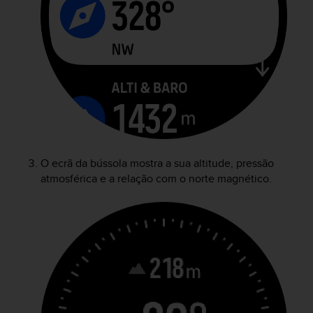
e
f
o
r
t
h
i
s
w
e
b
O ecrã da bússola mostra a sua altitude, pressão
s
i
atmosférica e a relação com o norte magnético.
t
e
i
n
c
o
n
f
o