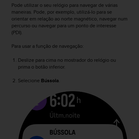
i
Pode utilizar o seu relógio para navegar de várias
e
maneiras. Pode, por exemplo, utilizá-lo para se
v
orientar em relação ao norte magnético, navegar num
i
n
percurso ou navegar para um ponto de interesse
g
(PDI).
L
e
Para usar a função de navegação:
v
e
Deslize para cima no mostrador do relógio ou
l
prima o botão inferior.
A
A
Selecione
Bússola
.
c
o
n
f
o
r
m
a
n
c