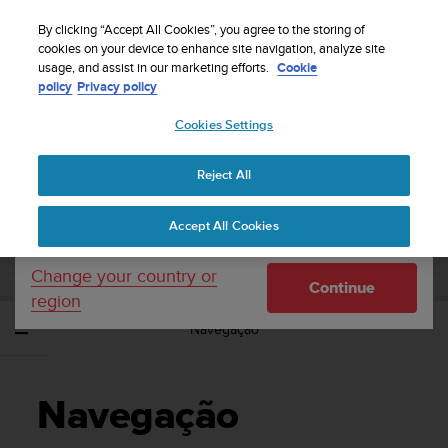
S
Sign up for the newsletter and get 5% off
| Free
u
By clicking “Accept All Cookies”, you agree to the storing of
returns
u
cookies on your device to enhance site navigation, analyze site
Your country or region:
usage, and assist in our marketing efforts.
Cookie
n
policy
Privacy policy
t
o
Cookies Settings
United States
i
s
Home
Support
Suunto 9 Peak Pro
Manual do Utilizador
c
Reject All
Currency: $ (USD)
o
m
Shipping only to United States
SUUNTO 9 PEAK PRO MANUAL DO
Accept All Cookies
m
UTILIZADOR
i
t
Change your country or
Continue
t
region
e
Navegação
d
t
o
a
Navegação
c
h