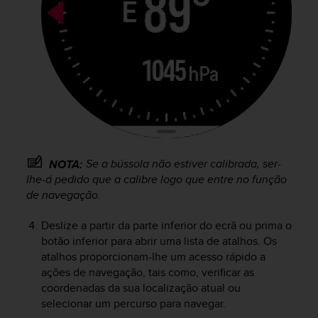
r
m
a
n
c
e
w
i
t
h
t
h
Se a bússola não estiver calibrada, ser-
NOTA:
e
lhe-á pedido que a calibre logo que entre no função
W
de navegação.
e
b
Deslize a partir da parte inferior do ecrã ou prima o
C
botão inferior para abrir uma lista de atalhos. Os
o
atalhos proporcionam-lhe um acesso rápido a
n
ações de navegação, tais como, verificar as
t
coordenadas da sua localização atual ou
e
n
selecionar um percurso para navegar.
t