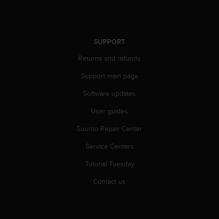
c
o
m
p
l
SUPPORT
i
Returns and refunds
a
n
Support main page
c
e
Software updates
w
i
User guides
t
h
Suunto Repair Center
o
Service Centers
t
h
Tutorial Tuesday
e
r
Contact us
a
c
c
e