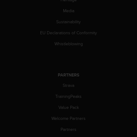
a
s
Media
e
c
Sustainability
o
n
EU Declarations of Conformity
t
Whistleblowing
a
c
t
C
u
s
PARTNERS
t
Strava
o
m
TrainingPeaks
e
r
Value Pack
S
e
Welcome Partners
r
Partners
v
i