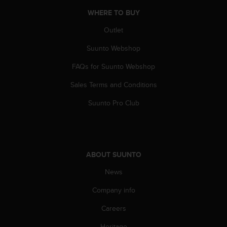
s
WHERE TO BUY
s
i
Outlet
b
i
Suunto Webshop
l
FAQs for Suunto Webshop
i
t
Sales Terms and Conditions
y
s
Suunto Pro Club
t
a
n
d
a
ABOUT SUUNTO
r
d
News
s
.
Company info
P
Careers
l
e
Heritage