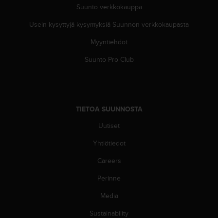
A
Suunto verkkokauppa
A
-
Usein kysyttyjä kysymyksiä Suunnon verkkokaupasta
t
Myyntiehdot
a
s
Suunto Pro Club
o
n
v
a
a
TIETOA SUUNNOSTA
t
i
Uutiset
m
u
Yhtiötiedot
k
s
Careers
e
Perinne
t
s
Media
e
k
Sustainability