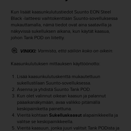
t
ä
Kun lisäät kaasunkulutustiedot
Suunto EON Steel
m
Black
-laitteesi vaihtokenttään Suunto-sovelluksessa
ä
ä
mukauttamalla, nämä tiedot ovat aina saatavilla ja
n
näkyvissä sukelluksen aikana, kun käytät kaasua,
t
johon Tank POD on liitetty.
ä
l
Varmista, että säiliön koko on oikein.
VINKKI:
l
ä
Kaasunkulutuksen mittauksen käyttöönotto:
v
e
Lisää kaasunkulutuskenttä mukautettuun
r
k
sukellustilaan Suunto-sovelluksessa.
k
Asenna ja yhdistä Suunto Tank POD.
o
Kun olet valinnut oikean kaasun ja palannut
s
pääaikanäkymään, avaa valikko pitämällä
i
keskipainiketta painettuna.
v
Vieritä kohtaan
Sukelluskaasut
alapainikkeella ja
u
valitse se keskipainikkeella.
s
Vieritä kaasuun, jonka juuri valitsit Tank PODista ja
t