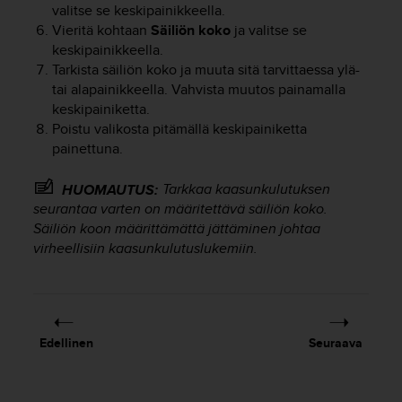
valitse se keskipainikkeella.
o
Vieritä kohtaan
Säiliön koko
ja valitse se
l
l
keskipainikkeella.
a
Tarkista säiliön koko ja muuta sitä tarvittaessa ylä-
v
tai alapainikkeella. Vahvista muutos painamalla
e
keskipainiketta.
r
Poistu valikosta pitämällä keskipainiketta
k
painettuna.
k
o
Tarkkaa kaasunkulutuksen
HUOMAUTUS:
s
seurantaa varten on määritettävä säiliön koko.
i
v
Säiliön koon määrittämättä jättäminen johtaa
u
virheellisiin kaasunkulutuslukemiin.
s
t
o
n
s
Edellinen
Seuraava
a
a
v