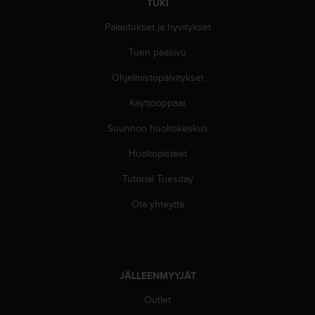
TUKI
-
o
Palautukset ja hyvitykset
h
Tuen pääsivu
j
e
Ohjelmistopäivitykset
i
s
Käyttöoppaat
t
u
Suunnon huoltokeskus
s
)
Huoltopisteet
2
Tutorial Tuesday
.
0
Ota yhteyttä
-
v
e
r
s
JÄLLEENMYYJÄT
i
o
Outlet
n