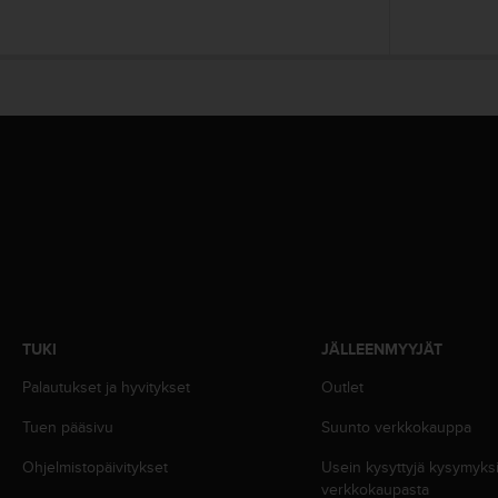
u
t
e
t
t
a
v
u
u
s
o
h
j
e
i
d
TUKI
JÄLLEENMYYJÄT
e
n
Palautukset ja hyvitykset
Outlet
(
Tuen pääsivu
Suunto verkkokauppa
W
C
Ohjelmistopäivitykset
Usein kysyttyjä kysymyk
A
verkkokaupasta
G