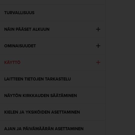
t
ä
m
TURVALLISUUS
ä
ä
NÄIN PÄÄSET ALKUUN
n
t
ä
OMINAISUUDET
l
l
ä
KÄYTTÖ
v
e
r
LAITTEEN TIETOJEN TARKASTELU
k
k
NÄYTÖN KIRKKAUDEN SÄÄTÄMINEN
o
s
i
KIELEN JA YKSIKÖIDEN ASETTAMINEN
v
u
s
AJAN JA PÄIVÄMÄÄRÄN ASETTAMINEN
t