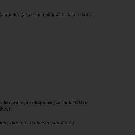
irjanmerkin (aikaleima) pitämällä alapainiketta
s, lämpötila ja säiliöpaine, jos Tank POD on
lkeen.
än painaminen lukitsee suuntiman.