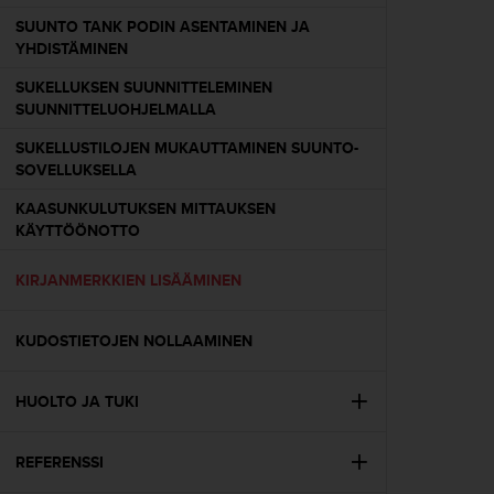
o
SUUNTO TANK PODIN ASENTAMINEN JA
l
YHDISTÄMINEN
l
a
SUKELLUKSEN SUUNNITTELEMINEN
v
SUUNNITTELUOHJELMALLA
e
r
SUKELLUSTILOJEN MUKAUTTAMINEN SUUNTO-
k
SOVELLUKSELLA
k
KAASUNKULUTUKSEN MITTAUKSEN
o
KÄYTTÖÖNOTTO
s
i
v
KIRJANMERKKIEN LISÄÄMINEN
u
s
KUDOSTIETOJEN NOLLAAMINEN
t
o
n
HUOLTO JA TUKI
s
a
a
REFERENSSI
v