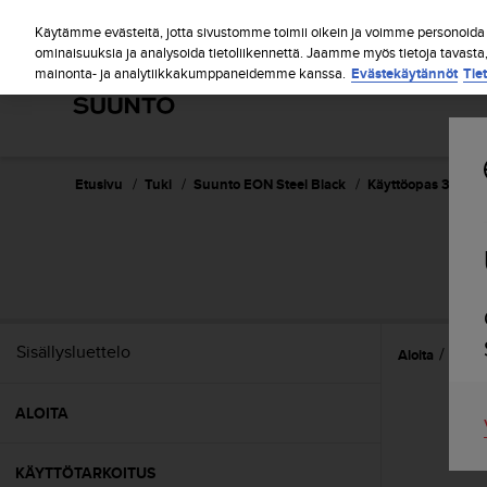
S
u
Käytämme evästeitä, jotta sivustomme toimii oikein ja voimme personoida s
u
ominaisuuksia ja analysoida tietoliikennettä. Jaamme myös tietoja tavasta
mainonta- ja analytiikkakumppaneidemme kanssa.
Evästekäytännöt
Tie
n
t
o
o
n
s
Etusivu
Tuki
Suunto EON Steel Black
Käyttöopas 3.0
i
t
o
u
t
u
n
Sisällysluettelo
Aloita
Käytt
u
t
t
ALOITA
ä
y
t
KÄYTTÖTARKOITUS