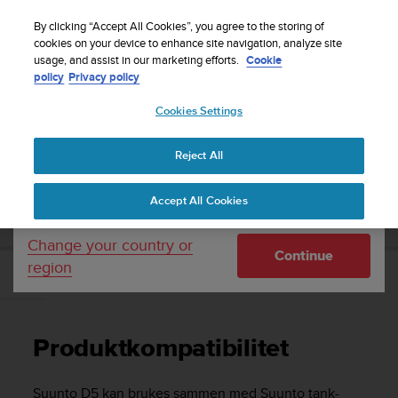
S
Sign up for the newsletter and get 5% off
| Easy
u
By clicking “Accept All Cookies”, you agree to the storing of
returns
u
cookies on your device to enhance site navigation, analyze site
Your country or region:
usage, and assist in our marketing efforts.
Cookie
n
policy
Privacy policy
t
o
Cookies Settings
United States
i
s
Home
Support
Suunto D5
Brukerveiledning
c
Reject All
Currency: $ (USD)
o
m
Shipping only to United States
SUUNTO D5 BRUKERVEILEDNING
Accept All Cookies
m
i
t
Change your country or
Continue
t
region
e
Produktkompatibilitet
d
t
o
Produktkompatibilitet
a
c
h
Suunto D5
kan brukes sammen med Suunto tank-