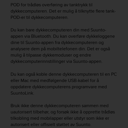
i
POD for trådløs overføring av tanktrykk til
e
dykkecomputeren. Det er mulig å tilknytte flere tank-
v
POD-er til dykkecomputeren.
i
n
g
Du kan bare dykkecomputeren din med Suunto-
L
appen via Bluetooth. Du kan overføre dykkeloggene
e
dine til Suunto-appen fra dykkecomputeren og
v
analysere dem på mobiltelefonen din. Det er også
e
mulig å tilpasse dykkemoduser og endre
l
dykkecomputerinnstillinger via Suunto-appen.
A
A
Du kan også koble denne dykkecomputeren til en PC
c
eller Mac med medfølgende USB-kabel for å
o
n
oppdatere dykkecomputerens programvare med
f
SuuntoLink.
o
r
Bruk ikke denne dykkecomputeren sammen med
m
uautorisert tilbehør, og forsøk ikke å opprette trådløs
a
tilkobling med mobilapper eller utstyr som ikke er
n
autorisert eller offisielt støttet av Suunto.
c