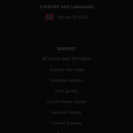
r
COUNTRY AND LANGUAGE
m
a
Norway (English)
n
c
e
w
i
SUPPORT
t
h
RETURNS AND REFUNDS
t
h
Support main page
e
W
Software updates
e
b
User guides
C
Suunto Repair Center
o
n
Service Centers
t
e
Tutorial Tuesday
n
t