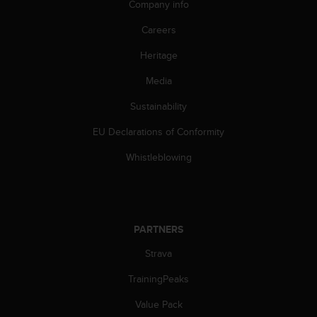
Company info
s
(
Careers
W
C
Heritage
A
G
Media
)
2
Sustainability
.
EU Declarations of Conformity
0
a
Whistleblowing
n
d
a
c
h
PARTNERS
i
e
Strava
v
i
TrainingPeaks
n
g
Value Pack