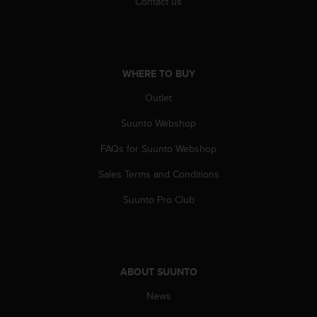
Contact us
A
c
c
e
s
WHERE TO BUY
s
i
Outlet
b
Suunto Webshop
i
l
FAQs for Suunto Webshop
i
t
Sales Terms and Conditions
y
G
Suunto Pro Club
u
i
d
e
l
ABOUT SUUNTO
i
n
News
e