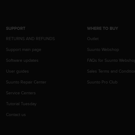
r
m
a
n
c
SUPPORT
WHERE TO BUY
e
w
RETURNS AND REFUNDS
Outlet
i
Support main page
Suunto Webshop
t
h
Software updates
FAQs for Suunto Websho
t
h
User guides
Sales Terms and Conditio
e
W
Suunto Repair Center
Suunto Pro Club
e
b
Service Centers
C
Tutorial Tuesday
o
n
Contact us
t
e
n
t