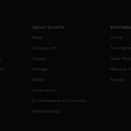
ABOUT SUUNTO
PARTNER
News
Strava
Company info
TrainingPe
p
Careers
Value Pack
ns
Heritage
Welcome P
Media
Partners
Sustainability
EU Declarations of Conformity
Whistleblowing