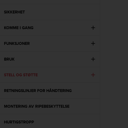
i
e
v
SIKKERHET
i
n
KOMME I GANG
g
L
e
FUNKSJONER
v
e
l
BRUK
A
A
c
STELL OG STØTTE
o
n
RETNINGSLINJER FOR HÅNDTERING
f
o
r
MONTERING AV RIPEBESKYTTELSE
m
a
n
HURTIGSTROPP
c