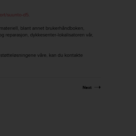
rt/suunto-d5
.
emateriell, blant annet brukerhåndboken,
 og reparasjon, dykkesenter-lokalisatoren vår,
 støtteløsningene våre, kan du kontakte
Next