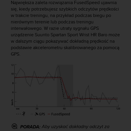
Największa zaleta rozwiązania FusedSpeed ujawnia
y
się, kiedy potrzebujesz szybkich odczytów prędkości
n
w trakcie treningu, na przykład podczas biegu po
a
i
nierównym terenie lub podczas treningu
n
interwałowego. W razie utraty sygnału GPS
t
urządzenie
Suunto Spartan Sport Wrist HR Baro
może
e
w dalszym ciągu pokazywać dokładną prędkość na
r
podstawie akcelerometru skalibrowanego za pomocą
n
GPS.
e
t
o
w
a
o
s
i
ą
g
n
ę
Aby uzyskać dokładny odczyt za
PORADA:
ł