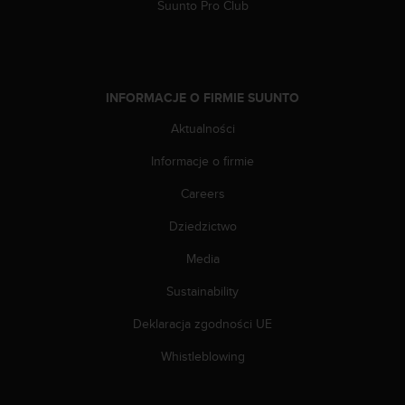
e
Suunto Pro Club
l
i
n
e
s
INFORMACJE O FIRMIE SUUNTO
)
,
Aktualności
a
Informacje o firmie
t
a
Careers
k
ż
Dziedzictwo
e
b
Media
y
o
Sustainability
d
Deklaracja zgodności UE
p
o
Whistleblowing
w
i
a