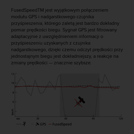
s
t
FusedSpeed
TM
jest wyjątkowym połączeniem
a
modułu GPS i nadgarstkowego czujnika
r
przyśpieszenia, którego zaletą jest bardzo dokładny
a
pomiar prędkości biegu. Sygnał GPS jest filtrowany
ń
adaptacyjnie z uwzględnieniem informacji o
,
a
przyśpieszeniu uzyskanych z czujnika
b
nadgarstkowego, dzięki czemu odczyt prędkości przy
y
jednostajnym biegu jest dokładniejszy, a reakcje na
n
zmiany prędkości — znacznie szybsze.
i
n
i
e
j
s
z
a
w
i
t
r