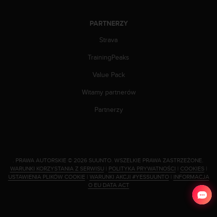
d
a
PARTNERZY
ł
a
Strava
i
n
TrainingPeaks
n
y
Value Pack
m
Witamy partnerów
s
t
Partnerzy
a
n
d
a
r
.
PRAWA AUTORSKIE © 2026 SUUNTO.
WSZELKIE PRAWA ZASTRZEŻONE.
d
WARUNKI KORZYSTANIA Z SERWISU
|
POLITYKA PRYWATNOŚCI
|
COOKIES
|
o
USTAWIENIA PLIKÓW COOKIE
|
WARUNKI AKCJI #YESSUUNTO
|
INFORMACJA
m
O EU DATA ACT
u
ł
a