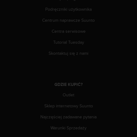
n
t
Podręczniki użytkownika
e
Centrum naprawcze Suunto
n
t
Centra serwisowe
A
c
Tutorial Tuesday
c
e
Skontaktuj się z nami
s
s
i
b
i
GDZIE KUPIĆ?
l
i
Outlet
t
Sklep internetowy Suunto
y
G
Najczęściej zadawane pytania
u
i
Warunki Sprzedaży
d