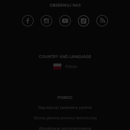
y
OBSERWUJ NAS
t
y
c
z
n
y
m
i
COUNTRY AND LANGUAGE
W
C
Polska
A
G
2
.
0
POMOC
(
W
Najczęściej zadawane pytania
e
b
Strona główna pomocy technicznej
C
o
Aktualizacje oprogramowania