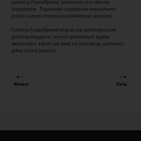
a
pomocą FusedSpeed, wystarczy rzut oka na
z
urządzenie. Trzymanie urządzenia nieruchomo
g
przed oczami zmniejsza dokładność pomiaru.
o
d
Funkcja FusedSpeed włącza się automatycznie
n
podczas biegania i innych podobnych typów
o
aktywności, takich jak bieg na orientację, unihokej i
ś
piłka nożna (soccer).
ć
n
a
p
o
z
Wstecz
Dalej
i
o
m
i
e
A
A
z
w