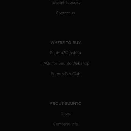
Tutorial Tuesday
A
c
Contact us
c
e
s
s
i
WHERE TO BUY
b
i
Suunto Webshop
l
FAQs for Suunto Webshop
i
t
Suunto Pro Club
y
G
u
i
d
ABOUT SUUNTO
e
l
News
i
n
Company info
e