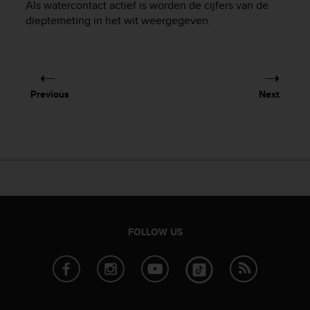
Als watercontact actief is worden de cijfers van de
e
dieptemeting in het wit weergegeven.
f
o
r
t
h
i
Previous
Next
s
w
e
b
s
i
t
e
i
n
FOLLOW US
c
o
n
f
o