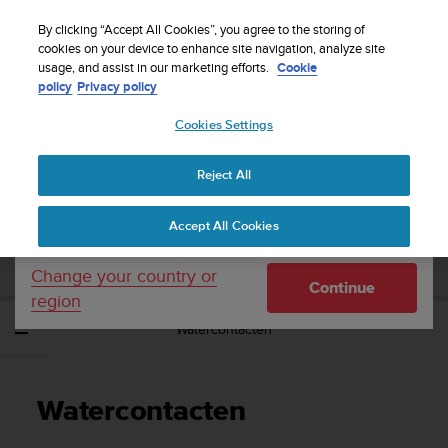
S
WE SHIP TO 75+ DESTINATIONS OVER THE
u
By clicking “Accept All Cookies”, you agree to the storing of
WORLD:
CLICK HERE TO SELECT YOURS
u
cookies on your device to enhance site navigation, analyze site
Your country or region:
usage, and assist in our marketing efforts.
Cookie
n
policy
Privacy policy
t
o
Cookies Settings
United States
i
s
Home
Support
Suunto EON Steel
Gebruikershandleiding 3.0
c
Reject All
Currency: $ (USD)
o
m
Shipping only to United States
SUUNTO EON STEEL
Accept All Cookies
m
GEBRUIKERSHANDLEIDING 3.0
i
t
Change your country or
Continue
t
region
e
Watercontacten
d
t
o
a
Watercontacten
c
h