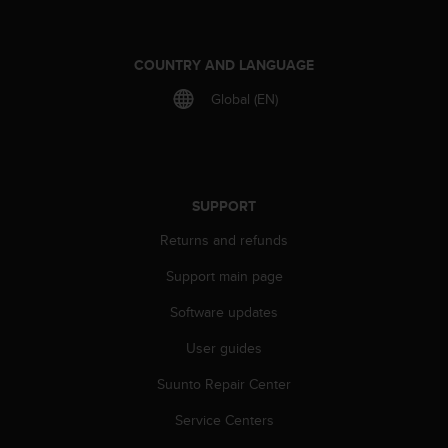
r
m
a
COUNTRY AND LANGUAGE
n
c
Global (EN)
e
w
i
t
h
t
SUPPORT
h
Returns and refunds
e
W
Support main page
e
b
Software updates
C
o
User guides
n
Suunto Repair Center
t
e
Service Centers
n
t