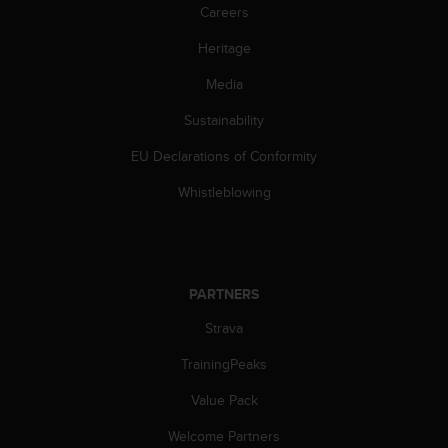
s
Careers
(
Heritage
W
C
Media
A
G
Sustainability
)
2
EU Declarations of Conformity
.
0
Whistleblowing
a
n
d
a
c
PARTNERS
h
Strava
i
e
TrainingPeaks
v
i
Value Pack
n
g
Welcome Partners