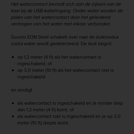
i
Het watercontact bevindt zich aan de zijkant van de
e
kast bij de USB-kabelingang. Onder water worden de
v
polen van het watercontact door het geleidend
i
vermogen van het water met elkaar verbonden.
n
g
L
Suunto EON Steel
schakelt over naar de duikmodus
e
zodra water wordt gedetecteerd. De duik begint
v
e
op 1,2 meter (4 ft) als het watercontact is
l
ingeschakeld, of
A
op 3,0 meter (10 ft) als het watercontact niet is
A
ingeschakeld
c
o
en eindigt
n
f
o
als watercontact is ingeschakeld en je minder diep
r
dan 1,2 meter (4 ft) komt, of
m
als watercontact niet is ingeschakeld en je op 3,0
a
meter (10 ft) diepte komt.
n
c