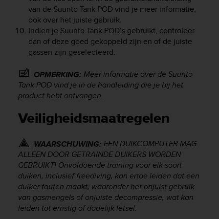
s
van de Suunto Tank POD vind je meer informatie,
(
ook over het juiste gebruik.
W
Indien je Suunto Tank POD’s gebruikt, controleer
C
dan of deze goed gekoppeld zijn en of de juiste
A
gassen zijn geselecteerd.
G
)
2
Meer informatie over de Suunto
OPMERKING:
.
Tank POD vind je in de handleiding die je bij het
0
product hebt ontvangen.
a
n
Veiligheidsmaatregelen
d
a
c
EEN DUIKCOMPUTER MAG
WAARSCHUWING:
h
ALLEEN DOOR GETRAINDE DUIKERS WORDEN
i
GEBRUIKT! Onvoldoende training voor elk soort
e
duiken, inclusief freediving, kan ertoe leiden dat een
v
duiker fouten maakt, waaronder het onjuist gebruik
i
van gasmengels of onjuiste decompressie, wat kan
n
leiden tot ernstig of dodelijk letsel.
g