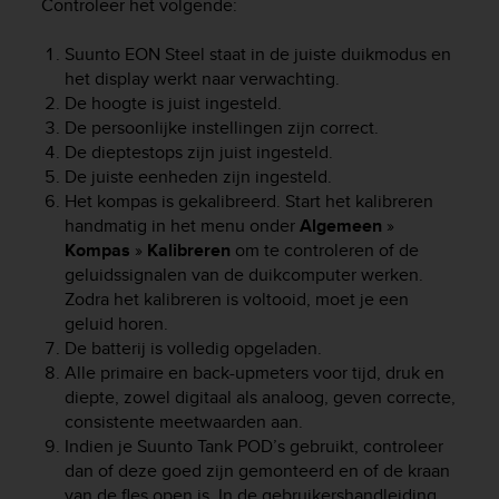
Controleer het volgende:
A
c
Suunto EON Steel
staat in de juiste duikmodus en
c
het display werkt naar verwachting.
e
De hoogte is juist ingesteld.
s
De persoonlijke instellingen zijn correct.
s
De dieptestops zijn juist ingesteld.
i
De juiste eenheden zijn ingesteld.
b
i
Het kompas is gekalibreerd. Start het kalibreren
l
handmatig in het menu onder
Algemeen
»
i
Kompas
»
Kalibreren
om te controleren of de
t
geluidssignalen van de duikcomputer werken.
y
Zodra het kalibreren is voltooid, moet je een
G
geluid horen.
u
De batterij is volledig opgeladen.
i
Alle primaire en back-upmeters voor tijd, druk en
d
diepte, zowel digitaal als analoog, geven correcte,
e
consistente meetwaarden aan.
l
i
Indien je Suunto Tank POD’s gebruikt, controleer
n
dan of deze goed zijn gemonteerd en of de kraan
e
van de fles open is. In de gebruikershandleiding