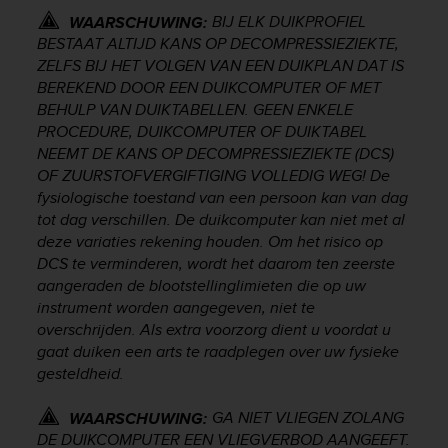
c
BIJ ELK DUIKPROFIEL
o
WAARSCHUWING:
m
BESTAAT ALTIJD KANS OP DECOMPRESSIEZIEKTE,
p
ZELFS BIJ HET VOLGEN VAN EEN DUIKPLAN DAT IS
l
BEREKEND DOOR EEN DUIKCOMPUTER OF MET
i
BEHULP VAN DUIKTABELLEN. GEEN ENKELE
a
PROCEDURE, DUIKCOMPUTER OF DUIKTABEL
n
NEEMT DE KANS OP DECOMPRESSIEZIEKTE (DCS)
c
OF ZUURSTOFVERGIFTIGING VOLLEDIG WEG! De
e
fysiologische toestand van een persoon kan van dag
w
tot dag verschillen. De duikcomputer kan niet met al
i
deze variaties rekening houden. Om het risico op
t
h
DCS te verminderen, wordt het daarom ten zeerste
o
aangeraden de blootstellinglimieten die op uw
t
instrument worden aangegeven, niet te
h
overschrijden. Als extra voorzorg dient u voordat u
e
gaat duiken een arts te raadplegen over uw fysieke
r
gesteldheid.
a
c
GA NIET VLIEGEN ZOLANG
WAARSCHUWING:
c
DE DUIKCOMPUTER EEN VLIEGVERBOD AANGEEFT.
e