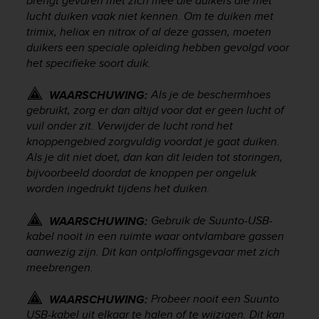
brengt gevaren met zich mee die duikers die met
n
lucht duiken vaak niet kennen. Om te duiken met
o
trimix, heliox en nitrox of al deze gassen, moeten
n
duikers een speciale opleiding hebben gevolgd voor
t
het specifieke soort duik.
h
i
Als je de beschermhoes
WAARSCHUWING:
s
w
gebruikt, zorg er dan altijd voor dat er geen lucht of
e
vuil onder zit. Verwijder de lucht rond het
b
knoppengebied zorgvuldig voordat je gaat duiken.
s
Als je dit niet doet, dan kan dit leiden tot storingen,
i
bijvoorbeeld doordat de knoppen per ongeluk
t
worden ingedrukt tijdens het duiken.
e
.
Gebruik de Suunto-USB-
WAARSCHUWING:
kabel nooit in een ruimte waar ontvlambare gassen
aanwezig zijn. Dit kan ontploffingsgevaar met zich
meebrengen.
Probeer nooit een Suunto
WAARSCHUWING:
USB-kabel uit elkaar te halen of te wijzigen. Dit kan