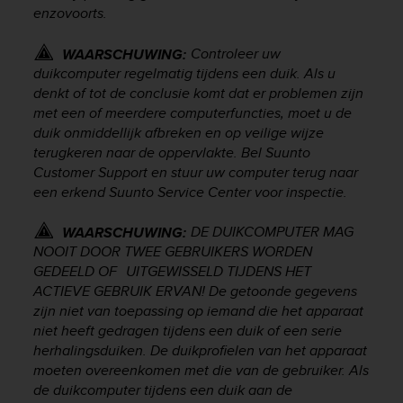
l
enzovoorts.
l
f
Controleer uw
WAARSCHUWING:
r
duikcomputer regelmatig tijdens een duik. Als u
e
denkt of tot de conclusie komt dat er problemen zijn
e
met een of meerdere computerfuncties, moet u de
)
duik onmiddellijk afbreken en op veilige wijze
,
terugkeren naar de oppervlakte. Bel Suunto
i
f
Customer Support en stuur uw computer terug naar
y
een erkend Suunto Service Center voor inspectie.
o
u
DE DUIKCOMPUTER MAG
WAARSCHUWING:
h
NOOIT DOOR TWEE GEBRUIKERS WORDEN
a
GEDEELD OF UITGEWISSELD TIJDENS HET
v
ACTIEVE GEBRUIK ERVAN! De getoonde gegevens
e
zijn niet van toepassing op iemand die het apparaat
a
niet heeft gedragen tijdens een duik of een serie
n
herhalingsduiken. De duikprofielen van het apparaat
y
i
moeten overeenkomen met die van de gebruiker. Als
s
de duikcomputer tijdens een duik aan de