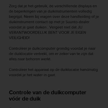
r
Zorg dat je het gebruik, de verschillende displays en
m
de beperkingen van je duikinstrumenten volledig
a
n
begrijpt. Neem bij vragen over deze handleiding of je
c
duikinstrument contact op met je Suunto-dealer
e
voordat je gaat duiken.. Vergeet niet dat JIJ
w
VERANTWOORDELIJK BENT VOOR JE EIGEN
i
VEILIGHEID!
t
h
Controleer je duikcomputer grondig voordat je naar
t
de duiklocatie vertrekt, om er zeker van te zijn dat
h
alles naar behoren werkt.
e
W
e
Controleer het apparaat op de duiklocatie handmatig
b
voordat je het water in gaat.
C
o
n
Controle van de duikcomputer
t
vóór de duik
e
n
t