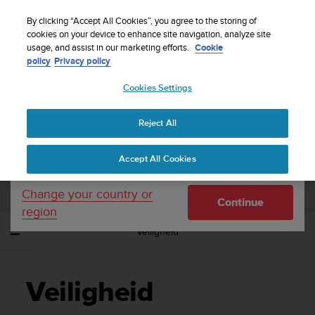
S
WE SHIP TO 75+ DESTINATIONS OVER THE
u
By clicking “Accept All Cookies”, you agree to the storing of
WORLD:
CLICK HERE TO SELECT YOURS
u
cookies on your device to enhance site navigation, analyze site
Your country or region:
usage, and assist in our marketing efforts.
Cookie
n
policy
Privacy policy
t
o
Cookies Settings
United States
i
s
Home
Support
Suunto EON Steel
Gebruikershandleiding 3.0
c
Reject All
Currency: $ (USD)
o
m
Shipping only to United States
SUUNTO EON STEEL
Accept All Cookies
m
GEBRUIKERSHANDLEIDING 3.0
i
t
Change your country or
Continue
t
region
e
Veiligheid
d
t
o
a
Veiligheid
c
h