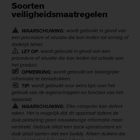
i
Soorten
e
veiligheidsmaatregelen
v
i
n
wordt gebruikt in geval van
WAARSCHUWING:
g
een procedure of situatie die kan leiden tot ernstig of
L
dodelijk letsel.
e
v
wordt gebruikt in geval van een
LET OP:
e
procedure of situatie die kan leiden tot schade aan
l
het product.
A
wordt gebruikt om belangrijke
OPMERKING:
A
informatie te benadrukken.
c
wordt gebruikt voor extra tips over het
TIP:
o
gebruik van de eigenschappen en functies van het
n
apparaat.
f
Elke computer kan defect
WAARSCHUWING:
o
raken. Het is mogelijk dat dit apparaat tijdens de
r
m
duik plotseling geen nauwkeurige informatie meer
a
verstrekt. Gebruik altijd een back-upinstrument en
n
duik altijd samen met een buddy. Alleen duikers die
c