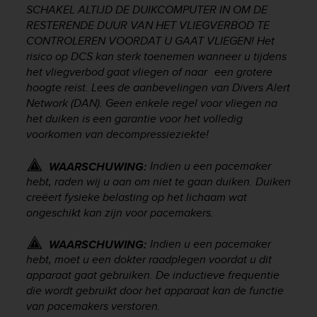
SCHAKEL ALTIJD DE DUIKCOMPUTER IN OM DE
s
s
RESTERENDE DUUR VAN HET VLIEGVERBOD TE
i
CONTROLEREN VOORDAT U GAAT VLIEGEN! Het
b
risico op DCS kan sterk toenemen wanneer u tijdens
i
het vliegverbod gaat vliegen of naar een grotere
l
hoogte reist. Lees de aanbevelingen van Divers Alert
i
Network (DAN). Geen enkele regel voor vliegen na
t
het duiken is een garantie voor het volledig
y
voorkomen van decompressieziekte!
s
t
Indien u een pacemaker
a
WAARSCHUWING:
n
hebt, raden wij u aan om niet te gaan duiken. Duiken
d
creëert fysieke belasting op het lichaam wat
a
ongeschikt kan zijn voor pacemakers.
r
d
Indien u een pacemaker
WAARSCHUWING:
s
hebt, moet u een dokter raadplegen voordat u dit
.
apparaat gaat gebruiken. De inductieve frequentie
P
die wordt gebruikt door het apparaat kan de functie
l
van pacemakers verstoren.
e