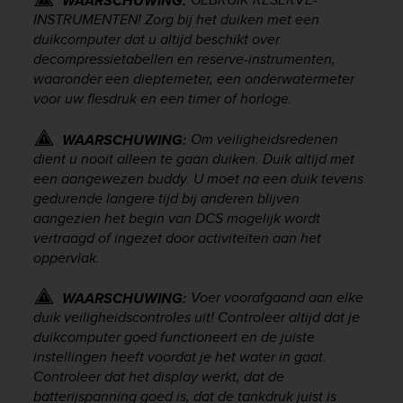
WAARSCHUWING:
c
INSTRUMENTEN! Zorg bij het duiken met een
e
duikcomputer dat u altijd beschikt over
a
decompressietabellen en reserve-instrumenten,
t
waaronder een dieptemeter, een onderwatermeter
U
voor uw flesdruk en een timer of horloge.
S
A
Om veiligheidsredenen
WAARSCHUWING:
+
dient u nooit alleen te gaan duiken. Duik altijd met
1
een aangewezen buddy. U moet na een duik tevens
8
5
gedurende langere tijd bij anderen blijven
5
aangezien het begin van DCS mogelijk wordt
2
vertraagd of ingezet door activiteiten aan het
5
oppervlak.
8
0
Voer voorafgaand aan elke
WAARSCHUWING:
9
duik veiligheidscontroles uit! Controleer altijd dat je
0
duikcomputer goed functioneert en de juiste
0
instellingen heeft voordat je het water in gaat.
(
t
Controleer dat het display werkt, dat de
o
batterijspanning goed is, dat de tankdruk juist is