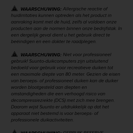
a
s
Allergische reactie of
WAARSCHUWING:
e
huidirritaties kunnen optreden als het product in
c
aanraking komt met de huid, zelfs al voldoen onze
o
producten aan de normen binnen onze bedrijfstak. In
n
een dergelijk geval dient u het gebruik direct te
t
beëindigen en een dokter te raadplegen.
a
c
Niet voor professioneel
WAARSCHUWING:
t
gebruik! Suunto-duikcomputers zijn uitsluitend
C
u
bedoeld voor gebruik voor recreatieve duiken tot
s
een maximale diepte van 80 meter. Gezien de eisen
t
van beroeps- of professioneel duiken kan de duiker
o
worden blootgesteld aan diepten en
m
omstandigheden die een verhoogd risico van
e
decompressieziekte (DCS) met zich mee brengen.
r
Daarom wijst Suunto er uitdrukkelijk op dat het
S
apparaat niet bestemd is voor beroeps- of
e
professionele duikactiviteiten.
r
v
i
GEBRUIK RESERVE-