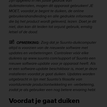
zijn opgeleid in het juiste gebruik van
e
duikmaterialen, mogen dit apparaat gebruiken! JE
f
MOET, voordat je begint te duiken, de online
o
gebruikershandleiding en alle gedrukte informatie
r
die bij het product wordt geleverd, lezen. Doet je dit
t
niet, dan kan dit leiden tot onjuist gebruik, ernstig
h
letsel of de dood.
i
s
w
Zorg dat je Suunto-duikcomputer
OPMERKING:
e
altijd is voorzien van de nieuwste software met
b
updates en verbeteringen. Controleer vóór elke
s
duikreis op www.suunto.com/support of Suunto een
i
nieuwe software-update voor je apparaat heeft. Als
t
er een software-update beschikbaar is, moet je deze
e
installeren voordat je gaat duiken. Updates worden
i
uitgebracht in lijn met Suunto’s filosofie van
n
voortdurende productontwikkeling en -verbetering,
c
o
zodat je als gebruiker een nog betere ervaring hebt.
n
f
Voordat je gaat duiken
o