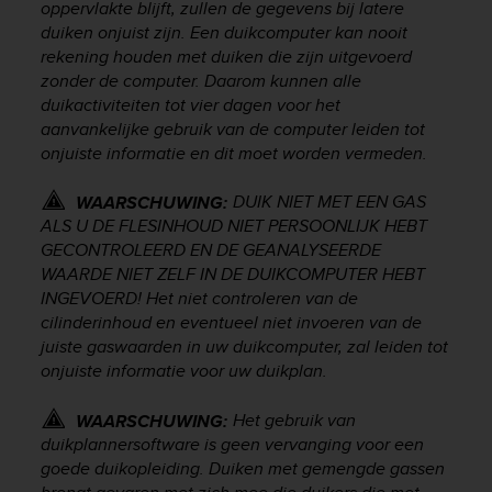
s
oppervlakte blijft, zullen de gegevens bij latere
u
duiken onjuist zijn. Een duikcomputer kan nooit
e
rekening houden met duiken die zijn uitgevoerd
s
zonder de computer. Daarom kunnen alle
a
duikactiviteiten tot vier dagen voor het
c
aanvankelijke gebruik van de computer leiden tot
c
onjuiste informatie en dit moet worden vermeden.
e
s
s
DUIK NIET MET EEN GAS
WAARSCHUWING:
i
ALS U DE FLESINHOUD NIET PERSOONLIJK HEBT
n
GECONTROLEERD EN DE GEANALYSEERDE
g
WAARDE NIET ZELF IN DE DUIKCOMPUTER HEBT
i
INGEVOERD! Het niet controleren van de
n
cilinderinhoud en eventueel niet invoeren van de
f
juiste gaswaarden in uw duikcomputer, zal leiden tot
o
onjuiste informatie voor uw duikplan.
r
m
Het gebruik van
a
WAARSCHUWING:
t
duikplannersoftware is geen vervanging voor een
i
goede duikopleiding. Duiken met gemengde gassen
o