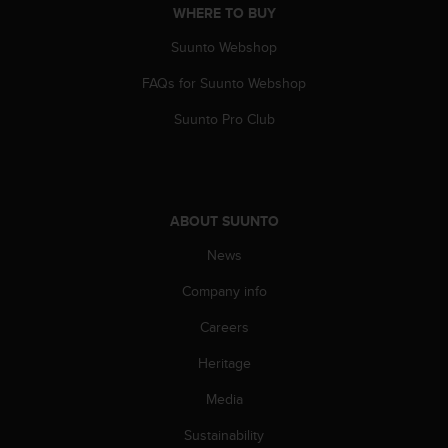
WHERE TO BUY
A
c
Suunto Webshop
c
e
FAQs for Suunto Webshop
s
s
Suunto Pro Club
i
b
i
l
i
ABOUT SUUNTO
t
News
y
G
Company info
u
i
Careers
d
e
Heritage
l
i
Media
n
Sustainability
e