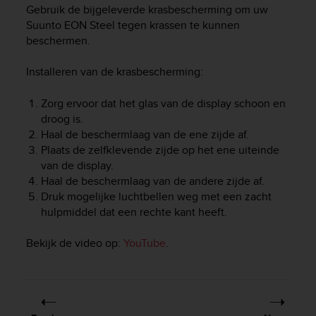
i
Gebruik de bijgeleverde krasbescherming om uw
e
Suunto EON Steel
tegen krassen te kunnen
v
beschermen.
i
n
Installeren van de krasbescherming:
g
L
e
Zorg ervoor dat het glas van de display schoon en
v
droog is.
e
Haal de beschermlaag van de ene zijde af.
l
Plaats de zelfklevende zijde op het ene uiteinde
A
van de display.
A
Haal de beschermlaag van de andere zijde af.
c
Druk mogelijke luchtbellen weg met een zacht
o
hulpmiddel dat een rechte kant heeft.
n
f
o
Bekijk de video op:
YouTube
.
r
m
a
n
c