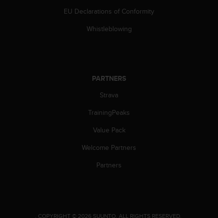
s
EU Declarations of Conformity
(
W
Whistleblowing
C
A
G
)
2
PARTNERS
.
0
Strava
a
n
TrainingPeaks
d
Value Pack
a
c
Welcome Partners
h
i
Partners
e
v
i
n
g
.
COPYRIGHT © 2026 SUUNTO.
ALL RIGHTS RESERVED.