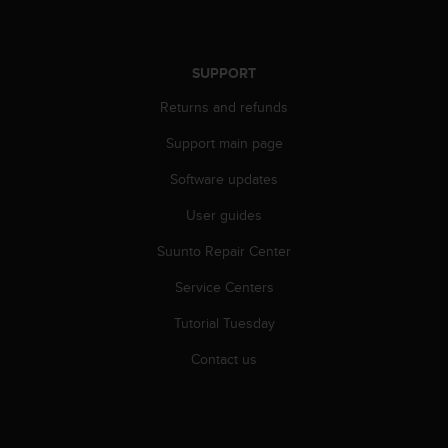
r
m
a
n
SUPPORT
c
e
Returns and refunds
w
Support main page
i
t
Software updates
h
t
User guides
h
e
Suunto Repair Center
W
e
Service Centers
b
Tutorial Tuesday
C
o
Contact us
n
t
e
n
t