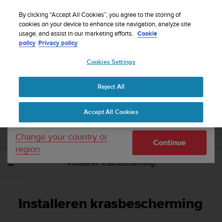
S
WE SHIP TO 75+ DESTINATIONS OVER THE
u
By clicking “Accept All Cookies”, you agree to the storing of
WORLD:
CLICK HERE TO SELECT YOURS
u
cookies on your device to enhance site navigation, analyze site
Your country or region:
usage, and assist in our marketing efforts.
Cookie
n
policy
Privacy policy
t
o
Cookies Settings
United States
i
s
Home
Support
Suunto EON Steel
Gebruikershandleiding 3.0
c
Reject All
Currency: $ (USD)
o
m
Shipping only to United States
SUUNTO EON STEEL
Accept All Cookies
m
GEBRUIKERSHANDLEIDING 3.0
i
t
Change your country or
Continue
t
region
e
Installeren krasbescherming
d
t
o
a
Installeren krasbescherming
c
h