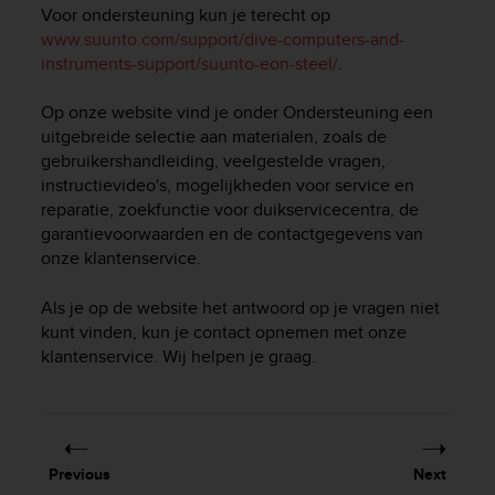
i
Voor ondersteuning kun je terecht op
e
www.suunto.com/support/dive-computers-and-
v
instruments-support/suunto-eon-steel/
.
i
n
Op onze website vind je onder Ondersteuning een
g
L
uitgebreide selectie aan materialen, zoals de
e
gebruikershandleiding, veelgestelde vragen,
v
instructievideo's, mogelijkheden voor service en
e
reparatie, zoekfunctie voor duikservicecentra, de
l
garantievoorwaarden en de contactgegevens van
A
onze klantenservice.
A
c
Als je op de website het antwoord op je vragen niet
o
kunt vinden, kun je contact opnemen met onze
n
klantenservice. Wij helpen je graag.
f
o
r
m
a
n
Previous
Next
c