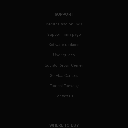
r
m
a
SUPPORT
n
Returns and refunds
c
e
Support main page
w
i
Software updates
t
h
User guides
t
h
Suunto Repair Center
e
Service Centers
W
e
Tutorial Tuesday
b
C
Contact us
o
n
t
e
n
WHERE TO BUY
t