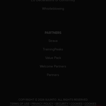
EU Declarations of Conformity
s
(
Whistleblowing
W
C
A
G
)
PARTNERS
2
.
Strava
0
TrainingPeaks
a
n
Value Pack
d
a
Welcome Partners
c
h
Partners
i
e
v
i
n
.
COPYRIGHT © 2026 SUUNTO.
ALL RIGHTS RESERVED.
g
TERMS OF USE
|
PRIVACY POLICY
|
SECURITY
|
COOKIES
|
COOKIES