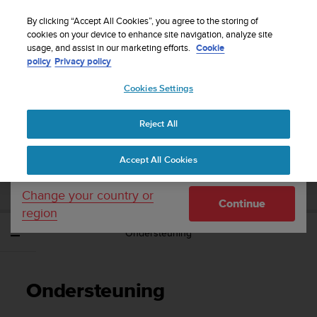
S
WE SHIP TO 75+ DESTINATIONS OVER THE
u
By clicking “Accept All Cookies”, you agree to the storing of
WORLD:
CLICK HERE TO SELECT YOURS
u
cookies on your device to enhance site navigation, analyze site
Your country or region:
usage, and assist in our marketing efforts.
Cookie
n
policy
Privacy policy
t
o
Cookies Settings
United States
i
s
Home
Support
Suunto EON Steel
Gebruikershandleiding 3.0
c
Reject All
Currency: $ (USD)
o
m
Shipping only to United States
SUUNTO EON STEEL
Accept All Cookies
m
GEBRUIKERSHANDLEIDING 3.0
i
t
Change your country or
Continue
t
region
e
Ondersteuning
d
t
o
a
Ondersteuning
c
h