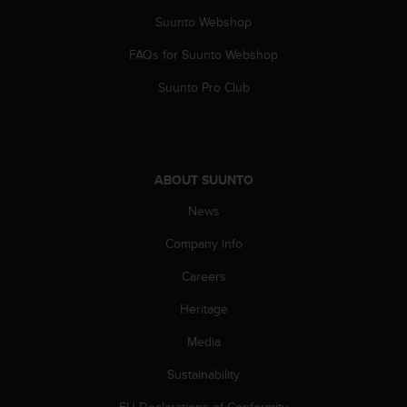
A
Suunto Webshop
c
c
FAQs for Suunto Webshop
e
Suunto Pro Club
s
s
i
b
i
l
ABOUT SUUNTO
i
News
t
y
Company info
G
u
Careers
i
d
Heritage
e
Media
l
i
Sustainability
n
e