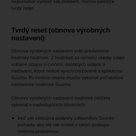
nepomohol vyriešiť váš problém, možno pomôže
r
m
tvrdý reset.
a
n
c
Tvrdý reset (obnova výrobných
e
nastavení):
w
i
t
Obnova výrobných nastavení vráti predvolené
h
hodnoty hodiniek. Z hodiniek sa vymažú všetky údaje
t
vrátane údajov o cvičení, osobných údajov a
h
nastavení, ktoré neboli synchronizované s aplikáciou
e
Suunto. Po tvrdom resete musíte vykonať počiatočné
W
nastavenie hodiniek Suunto.
e
b
Obnovu výrobných nastavení hodiniek môžete
C
vykonať v nasledujúcich situáciách:
o
n
t
keď vás zástupca podpory zákazníkov Suunto
e
požiada, aby ste tak urobili v rámci postupu
n
riešenia problémov.
t