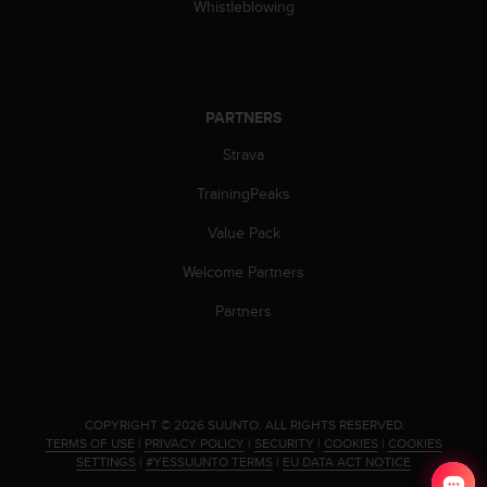
Whistleblowing
c
e
a
t
U
PARTNERS
S
A
Strava
+
1
TrainingPeaks
8
Value Pack
5
5
Welcome Partners
2
5
Partners
8
0
9
0
0
.
COPYRIGHT © 2026 SUUNTO.
ALL RIGHTS RESERVED.
(
TERMS OF USE
|
PRIVACY POLICY
|
SECURITY
|
COOKIES
|
COOKIES
t
SETTINGS
|
#YESSUUNTO TERMS
|
EU DATA ACT NOTICE
o