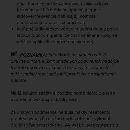
napr. hodinky nezaznamenávajú vašu srdcovú
e
frekvenciu (LED diódy na optické meranie
f
o
srdcovej frekvencie neblikajú), kompas
r
nedokončuje proces kalibrácie atď.
t
keď počítadlo krokov vôbec nepočíta denný počet
h
krokov (upozorňujeme, že zaznamenané kroky sa
i
môžu v aplikácii zobraziť oneskorene).
s
w
Pri reštarte sa ukončí a uloží
POZNÁMKA:
e
aktívne cvičenie. Za normálnych podmienok nedôjde
b
k strate údajov o cvičení. Za vzácnych okolností
s
i
môže mäkký reset spôsobiť problémy s poškodením
t
pamäte.
e
i
Na 12 sekúnd stlačte a podržte horné tlačidlo a jeho
n
uvoľnením vykonajte mäkký reset.
c
o
Za určitých podmienok nemusí mäkký reset tento
n
problém vyriešiť a možno bude potrebné vykonať
f
druhý spôsob resetovania. Ak vyššie uvedený postup
o