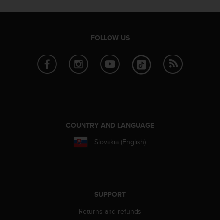
c
o
m
p
FOLLOW US
l
i
a
n
c
e
w
i
t
COUNTRY AND LANGUAGE
h
o
Slovakia (English)
t
h
e
r
a
SUPPORT
c
c
Returns and refunds
e