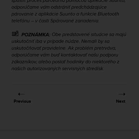
spustiť proces párovania pomocou aplikácie Suunto,
s
odporúčame vám odstrániť predchádzajúce
(
párovanie z aplikácie Suunto a funkcie Bluetooth
W
telefónu – v časti Spárované zariadenia.
C
A
G
Obe predstavené situácie sa majú
POZNÁMKA:
)
uskutočniť iba v prípade núdze. Nemali by sa
2
uskutočňovať pravidelne. Ak problém pretrváva,
.
odporúčame vám buď kontaktovať našu podporu
0
zákazníkov, alebo poslať hodinky do niektorého z
a
našich autorizovaných servisných stredísk.
n
d
a
c
h
Previous
Next
i
e
v
i
n
g