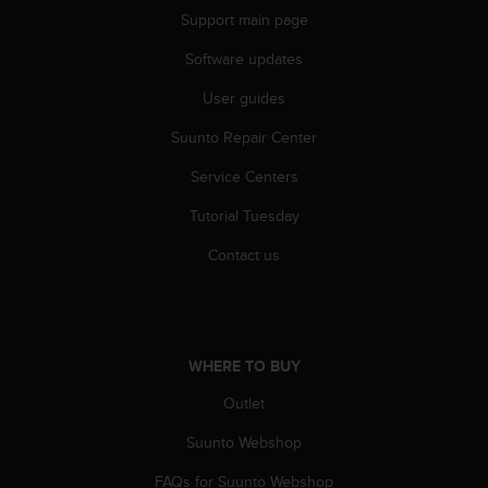
s
Support main page
s
i
Software updates
b
User guides
i
l
Suunto Repair Center
i
t
Service Centers
y
s
Tutorial Tuesday
t
a
Contact us
n
d
a
r
d
WHERE TO BUY
s
Outlet
.
P
Suunto Webshop
l
e
FAQs for Suunto Webshop