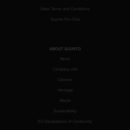
a
s
Sales Terms and Conditions
e
c
Suunto Pro Club
o
n
t
a
c
ABOUT SUUNTO
t
News
C
u
Company info
s
t
Careers
o
m
Heritage
e
r
Media
S
Sustainability
e
r
EU Declarations of Conformity
v
i