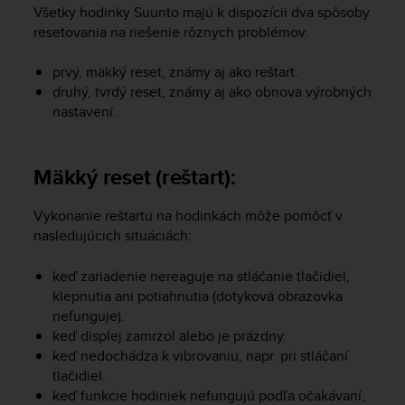
i
Všetky hodinky Suunto majú k dispozícii dva spôsoby
e
resetovania na riešenie rôznych problémov:
v
i
prvý, mäkký reset, známy aj ako reštart.
n
druhý, tvrdý reset, známy aj ako obnova výrobných
g
L
nastavení.
e
v
e
Mäkký reset (reštart):
l
A
Vykonanie reštartu na hodinkách môže pomôcť v
A
nasledujúcich situáciách:
c
o
n
keď zariadenie nereaguje na stláčanie tlačidiel,
f
klepnutia ani potiahnutia (dotyková obrazovka
o
nefunguje).
r
keď displej zamrzol alebo je prázdny.
m
keď nedochádza k vibrovaniu, napr. pri stláčaní
a
tlačidiel.
n
keď funkcie hodiniek nefungujú podľa očakávaní,
c