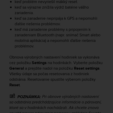
keď problém nevyriešil mäkký reset.
A
keď sa výrazne znížila výdrž batérie vášho
c
zariadenia.
c
keď sa zariadenie nepripája k GPS a nepomohli
e
ďalšie riešenia problémov.
s
keď má zariadenie problémy s pripojením k
s
i
zariadeniam Bluetooth (napr. snímač Smart alebo
b
mobilná aplikácia) a nepomohli ďalšie riešenia
i
problémov.
l
i
Obnova výrobných nastavení hodiniek sa vykonáva
t
cez položku
Settings
na hodinkách. Vyberte položku
y
General
a prejdite nadol na položku
Reset settings
.
G
Všetky údaje sa počas resetovania z hodiniek
u
odstránia. Resetovanie spustíte výberom položky
i
Reset
.
d
e
l
Pri obnove výrobných nastavení
POZNÁMKA:
i
sa odstránia predchádzajúce informácie o párovaní,
n
ktoré sa v hodinkách nachádzali. Ak chcete znova
e