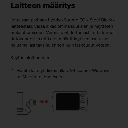
t
Laitteen määritys
ä
m
ä
Jotta saat parhaan hyödyn
Suunto EON Steel Black
-
ä
laitteestasi, varaa aikaa ominaisuuksien ja näyttöjen
n
mukauttamiseen. Varmista ehdottomasti, että tunnet
t
tietokoneesi ja että olet määrittänyt sen asetukset
ä
haluamallasi tavalla, ennen kuin laskeudut veteen.
l
l
Käytön aloittaminen
:
ä
v
e
Herätä laite yhdistämällä USB-kaapeli Windows-
r
tai Mac-tietokoneeseen.
k
k
o
s
i
v
u
s
t