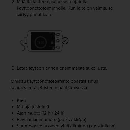
Määritä laitteen asetukset ohjatulla
o
käyttöönottotoiminnolla. Kun laite on valmis, se
l
siirtyy pintatilaan.
l
a
v
e
r
k
k
o
s
i
Lataa täyteen ennen ensimmäistä sukellusta.
v
u
Ohjattu käyttöönottotoiminto opastaa sinua
s
seuraavien asetusten määrittämisessä:
t
o
Kieli
n
Mittajärjestelmä
s
Ajan muoto (12 h / 24 h)
a
Päivämäärän muoto (pp.kk / kk/pp)
a
Suunto-sovellukseen yhdistäminen (suositellaan)
v