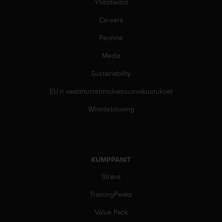
ä
Yhtiötiedot
m
Careers
y
ö
Perinne
s
m
Media
u
i
Sustainability
d
e
EU:n vaatimustenmukaisuusvakuutukset
n
Whistleblowing
s
a
a
v
u
t
KUMPPANIT
e
Strava
t
t
TrainingPeaks
a
v
Value Pack
u