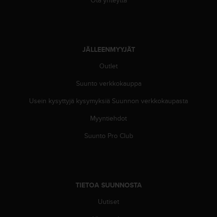
Ota yhteyttä
A
A
-
t
a
JÄLLEENMYYJÄT
s
o
Outlet
n
v
Suunto verkkokauppa
a
Usein kysyttyjä kysymyksiä Suunnon verkkokaupasta
a
t
Myyntiehdot
i
m
Suunto Pro Club
u
k
s
e
t
TIETOA SUUNNOSTA
s
e
Uutiset
k