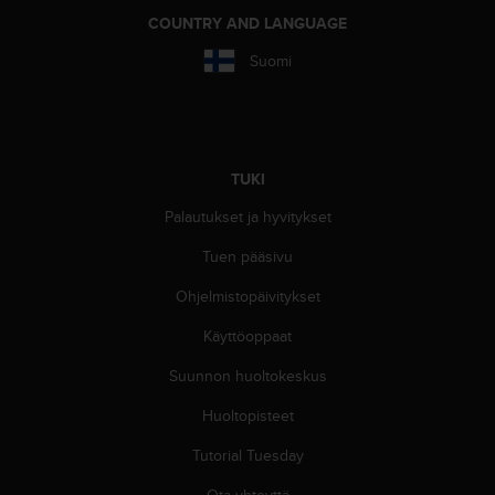
-
COUNTRY AND LANGUAGE
o
Suomi
h
j
e
i
s
t
TUKI
u
Palautukset ja hyvitykset
s
)
Tuen pääsivu
2
.
Ohjelmistopäivitykset
0
-
Käyttöoppaat
v
e
Suunnon huoltokeskus
r
Huoltopisteet
s
i
Tutorial Tuesday
o
n