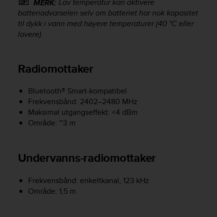
Lav temperatur kan aktivere
MERK:
c
batteriadvarselen selv om batteriet har nok kapasitet
e
til dykk i vann med høyere temperaturer (40 °C eller
a
lavere).
t
U
S
Radiomottaker
A
+
1
Bluetooth® Smart-kompatibel
8
Frekvensbånd: 2402–2480 MHz
5
Maksimal utgangseffekt: <4 dBm
5
Område: ~3 m
2
5
8
0
Undervanns-radiomottaker
9
0
Frekvensbånd: enkeltkanal, 123 kHz
0
Område: 1,5 m
(
t
o