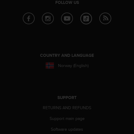
s
FOLLOW US
u
e
s
a
c
c
e
s
s
COUNTRY AND LANGUAGE
i
Norway (English)
n
g
i
n
f
o
SUPPORT
r
RETURNS AND REFUNDS
m
a
Support main page
t
i
Software updates
o