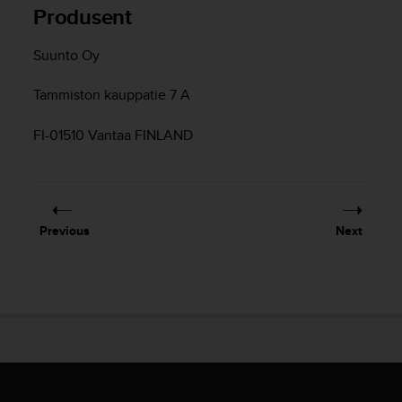
l
Produsent
l
f
Suunto Oy
r
e
Tammiston kauppatie 7 A
e
)
FI-01510 Vantaa FINLAND
,
i
f
y
o
u
Previous
Next
h
a
v
e
a
n
y
i
s