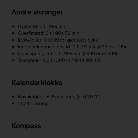
A
Andre visninger
c
c
e
Dykketid: 0 til 999 min
s
Overflatetid: 0 til 99 t 59 min
s
Dykk-teller: 0 til 99 for gjentatte dykk
i
Ingen dekompresjonstid: 0 til 99 min (>99 over 99)
b
Oppstigningstid: 0 til 999 min (>999 etter 999)
i
Takdybder: 3,0 til 300 m / 10 til 984 fot
l
i
t
y
Kalenderklokke
G
u
Nøyaktighet: ± 25 s/måned (ved 20 °C)
i
12/24 t visning
d
e
l
i
Kompass
n
e