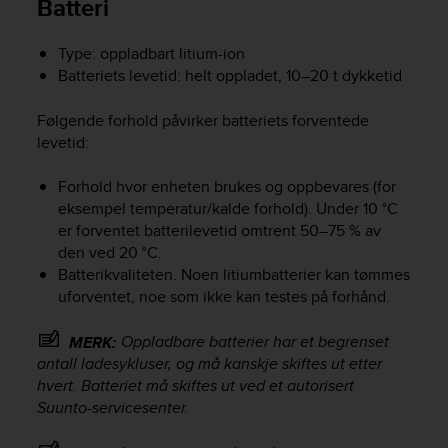
Batteri
a
s
e
Type: oppladbart litium-ion
c
Batteriets levetid: helt oppladet, 10–20 t dykketid
o
n
Følgende forhold påvirker batteriets forventede
t
levetid:
a
c
t
Forhold hvor enheten brukes og oppbevares (for
C
eksempel temperatur/kalde forhold). Under 10 °C
u
er forventet batterilevetid omtrent 50–75 % av
s
den ved 20 °C.
t
Batterikvaliteten. Noen litiumbatterier kan tømmes
o
uforventet, noe som ikke kan testes på forhånd.
m
e
Oppladbare batterier har et begrenset
MERK:
r
antall ladesykluser, og må kanskje skiftes ut etter
S
hvert. Batteriet må skiftes ut ved et autorisert
e
r
Suunto-servicesenter.
v
i