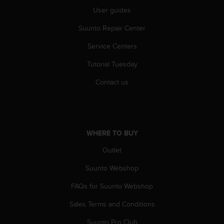
n
User guides
o
n
Suunto Repair Center
t
Service Centers
h
i
Tutorial Tuesday
s
w
Contact us
e
b
s
i
t
WHERE TO BUY
e
.
Outlet
Suunto Webshop
FAQs for Suunto Webshop
Sales Terms and Conditions
Suunto Pro Club