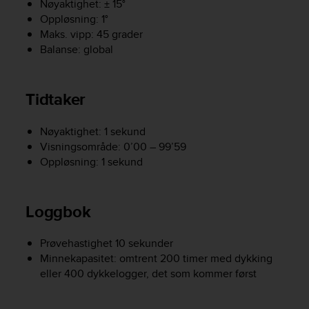
Nøyaktighet: ± 15°
s
Oppløsning: 1°
(
Maks. vipp: 45 grader
W
C
Balanse: global
A
G
)
Tidtaker
2
.
Nøyaktighet: 1 sekund
0
a
Visningsområde: 0’00 – 99’59
n
Oppløsning: 1 sekund
d
a
c
Loggbok
h
i
e
Prøvehastighet 10 sekunder
v
Minnekapasitet: omtrent 200 timer med dykking
i
eller 400 dykkelogger, det som kommer først
n
g