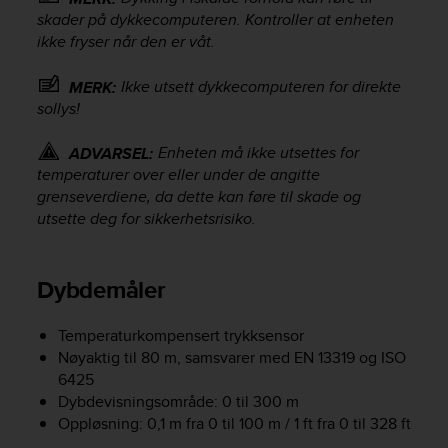
e
skader på dykkecomputeren. Kontroller at enheten
f
ikke fryser når den er våt.
o
r
Ikke utsett dykkecomputeren for direkte
MERK:
t
sollys!
h
i
Enheten må ikke utsettes for
ADVARSEL:
s
temperaturer over eller under de angitte
w
e
grenseverdiene, da dette kan føre til skade og
b
utsette deg for sikkerhetsrisiko.
s
i
t
Dybdemåler
e
i
n
Temperaturkompensert trykksensor
c
Nøyaktig til 80 m, samsvarer med EN 13319 og ISO
o
6425
n
Dybdevisningsområde: 0 til 300 m
f
Oppløsning: 0,1 m fra 0 til 100 m / 1 ft fra 0 til 328 ft
o