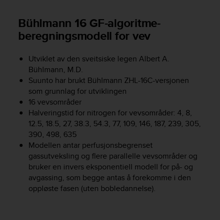
s
s
Bühlmann 16 GF-algoritme-
i
beregningsmodell for vev
b
i
l
Utviklet av den sveitsiske legen Albert A.
i
Bühlmann, M.D.
t
Suunto har brukt Bühlmann ZHL-16C-versjonen
y
som grunnlag for utviklingen
s
16 vevsområder
t
Halveringstid for nitrogen for vevsområder: 4, 8,
a
12.5, 18.5, 27, 38.3, 54.3, 77, 109, 146, 187, 239, 305,
n
390, 498, 635
d
a
Modellen antar perfusjonsbegrenset
r
gassutveksling og flere parallelle vevsområder og
d
bruker en invers eksponentiell modell for på- og
s
avgassing, som begge antas å forekomme i den
.
oppløste fasen (uten bobledannelse).
P
l
e