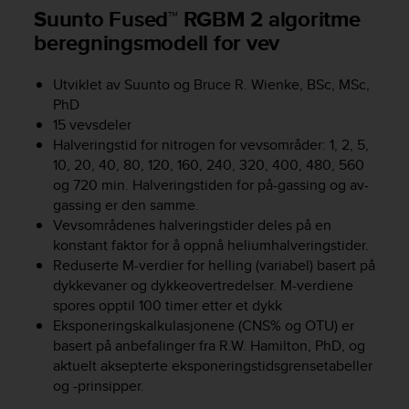
c
Suunto Fused™ RGBM 2 algoritme
o
beregningsmodell for vev
m
p
l
Utviklet av Suunto og Bruce R. Wienke, BSc, MSc,
i
PhD
a
15 vevsdeler
n
Halveringstid for nitrogen for vevsområder: 1, 2, 5,
c
10, 20, 40, 80, 120, 160, 240, 320, 400, 480, 560
e
w
og 720 min. Halveringstiden for på-gassing og av-
i
gassing er den samme.
t
Vevsområdenes halveringstider deles på en
h
konstant faktor for å oppnå heliumhalveringstider.
o
Reduserte M-verdier for helling (variabel) basert på
t
dykkevaner og dykkeovertredelser. M-verdiene
h
spores opptil 100 timer etter et dykk
e
Eksponeringskalkulasjonene (CNS% og OTU) er
r
basert på anbefalinger fra R.W. Hamilton, PhD, og
a
aktuelt aksepterte eksponeringstidsgrensetabeller
c
c
og -prinsipper.
e