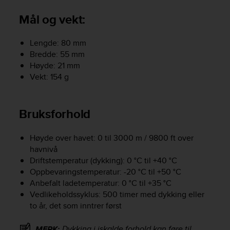
i
e
Mål og vekt:
v
i
n
Lengde: 80 mm
g
Bredde: 55 mm
L
Høyde: 21 mm
e
Vekt: 154 g
v
e
l
Bruksforhold
A
A
c
Høyde over havet: 0 til 3000 m / 9800 ft over
o
havnivå
n
Driftstemperatur (dykking): 0 °C til +40 °C
f
Oppbevaringstemperatur: -20 °C til +50 °C
o
Anbefalt ladetemperatur: 0 °C til +35 °C
r
Vedlikeholdssyklus: 500 timer med dykking eller
m
to år, det som inntrer først
a
n
c
Dykking i iskalde forhold kan føre til
MERK: