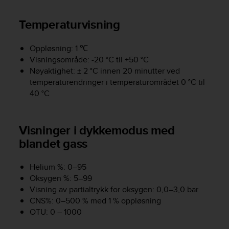
r
m
Temperaturvisning
a
n
c
Oppløsning: 1 ℃
e
Visningsområde: -20 °C til +50 °C
w
Nøyaktighet: ± 2 °C innen 20 minutter ved
i
temperaturendringer i temperaturområdet 0 °C til
t
40 °C
h
t
h
e
Visninger i dykkemodus med
W
blandet gass
e
b
C
Helium %: 0–95
o
Oksygen %: 5–99
n
Visning av partialtrykk for oksygen: 0,0–3,0 bar
t
CNS%: 0–500 % med 1 % oppløsning
e
OTU: 0 – 1000
n
t