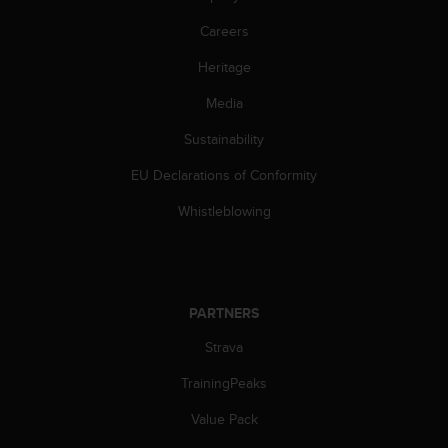
c
o
Careers
m
p
Heritage
l
i
Media
a
Sustainability
n
c
EU Declarations of Conformity
e
w
Whistleblowing
i
t
h
o
t
PARTNERS
h
e
Strava
r
a
TrainingPeaks
c
Value Pack
c
e