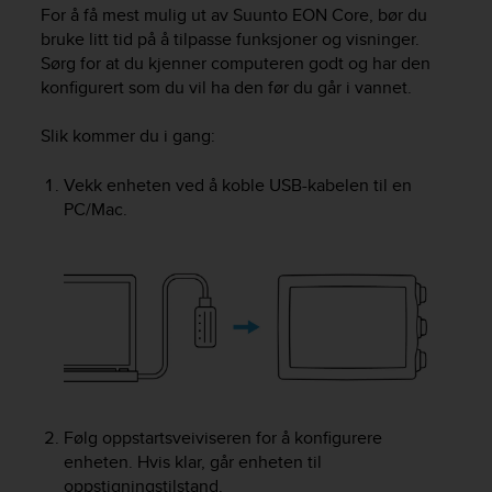
i
For å få mest mulig ut av
Suunto EON Core
, bør du
e
bruke litt tid på å tilpasse funksjoner og visninger.
v
Sørg for at du kjenner computeren godt og har den
i
konfigurert som du vil ha den før du går i vannet.
n
g
L
Slik kommer du i gang
:
e
v
Vekk enheten ved å koble USB-kabelen til en
e
PC/Mac.
l
A
A
c
o
n
f
o
r
m
Følg oppstartsveiviseren for å konfigurere
a
enheten. Hvis klar, går enheten til
n
oppstigningstilstand.
c