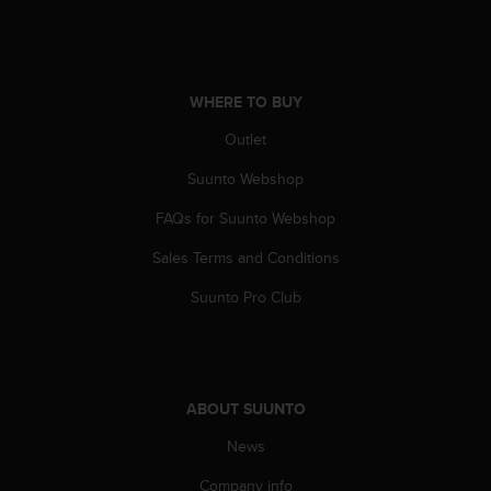
s
(
W
C
A
WHERE TO BUY
G
Outlet
)
2
Suunto Webshop
.
0
FAQs for Suunto Webshop
a
n
Sales Terms and Conditions
d
a
Suunto Pro Club
c
h
i
e
v
ABOUT SUUNTO
i
News
n
g
Company info