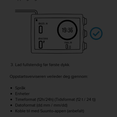
e
f
o
r
t
h
i
s
w
e
b
s
Lad fullstendig før første dykk.
i
t
Oppstartsveiviseren veileder deg gjennom:
e
i
n
Språk
c
Enheter
o
Timeformat (12h/24h) (Tidsformat (12 t / 24 t))
n
Datoformat (dd.mm / mm/dd)
f
Koble til med Suunto-appen (anbefalt)
o