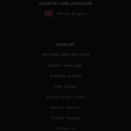
COUNTRY AND LANGUAGE
A
c
Norway (English)
c
e
s
s
i
SUPPORT
b
i
RETURNS AND REFUNDS
l
i
Support main page
t
y
Software updates
G
User guides
u
i
Suunto Repair Center
d
e
Service Centers
l
i
Tutorial Tuesday
n
e
Contact us