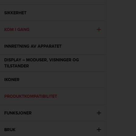
i
e
v
SIKKERHET
i
n
KOM I GANG
g
L
e
INNRETNING AV APPARATET
v
e
DISPLAY – MODUSER, VISNINGER OG
l
TILSTANDER
A
A
c
IKONER
o
n
PRODUKTKOMPATIBILITET
f
o
r
FUNKSJONER
m
a
n
BRUK
c