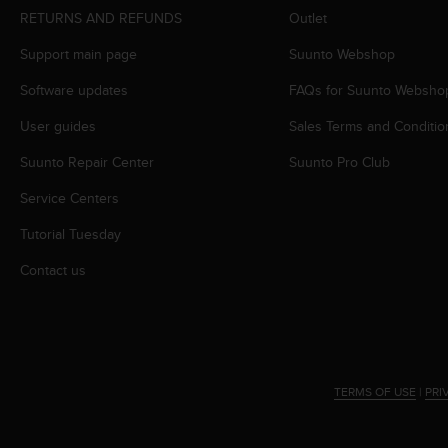
r
RETURNS AND REFUNDS
Outlet
m
a
Support main page
Suunto Webshop
n
c
Software updates
FAQs for Suunto Websho
e
w
User guides
Sales Terms and Conditio
i
Suunto Repair Center
Suunto Pro Club
t
h
Service Centers
t
h
Tutorial Tuesday
e
W
Contact us
e
b
C
o
n
t
TERMS OF USE
|
PRI
e
n
t