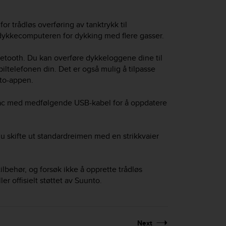
trådløs overføring av tanktrykk til
dykkecomputeren for dykking med flere gasser.
tooth. Du kan overføre dykkeloggene dine til
telefonen din. Det er også mulig å tilpasse
to-appen.
ac med medfølgende USB-kabel for å oppdatere
u skifte ut standardreimen med en strikkvaier
ehør, og forsøk ikke å opprette trådløs
er offisielt støttet av Suunto.
Next