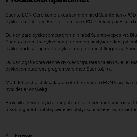
Suunto EON Core
kan brukes sammen med Suunto tank-POD for 
dykkecomputeren. En eller flere Tank POD-er kan pares med 
Du kan pare dykkecomputeren din med Suunto-appen via Blue
Suunto-appen fra dykkecomputeren og analysere dem på mobil
dykkemoduser og endre dykkecomputerinnstillinger via Suun
Du kan også koble denne dykkecomputeren til en PC eller M
dykkecomputerens programvare med SuuntoLink.
Med det ekstra strikkadaptersettet for
Suunto EON Core
kan d
hvis det er ønskelig.
Bruk ikke denne dykkecomputeren sammen med uautorisert tilb
tilkobling med mobilapper eller utstyr som ikke er autorisert ell
Previous