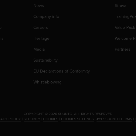
News
Strava
Company info
TrainingPe
p
Careers
Value Pack
ns
Heritage
Welcome P
Media
Partners
Sustainability
EU Declarations of Conformity
Whistleblowing
.
COPYRIGHT © 2026 SUUNTO.
ALL RIGHTS RESERVED.
VACY POLICY
|
SECURITY
|
COOKIES
|
COOKIES SETTINGS
|
#YESSUUNTO TERMS
|