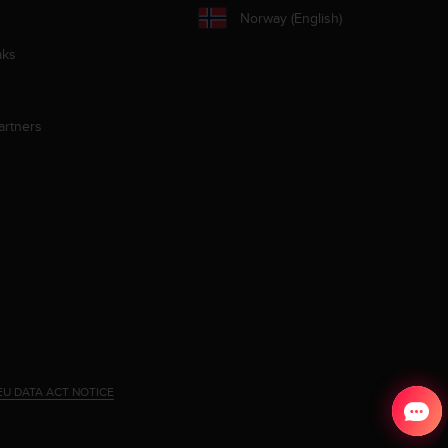
Norway (English)
aks
artners
EU DATA ACT NOTICE