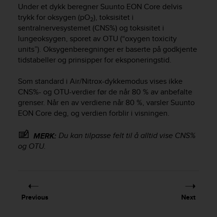
i
Under et dykk beregner
Suunto EON Core
delvis
e
trykk for oksygen (pO
), toksisitet i
2
v
sentralnervesystemet (CNS%) og toksisitet i
i
lungeoksygen, sporet av OTU (“oxygen toxicity
n
units”). Oksygenberegninger er baserte på godkjente
g
L
tidstabeller og prinsipper for eksponeringstid.
e
v
Som standard i Air/Nitrox-dykkemodus vises ikke
e
CNS%- og OTU-verdier før de når 80 % av anbefalte
l
grenser. Når en av verdiene når 80 %, varsler
Suunto
A
EON Core
deg, og verdien forblir i visningen.
A
c
Du kan tilpasse felt til å alltid vise CNS%
MERK:
o
og OTU.
n
f
o
r
m
a
Previous
Next
n
c