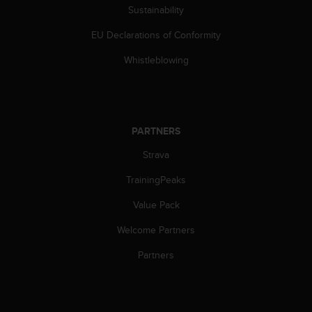
s
Sustainability
(
W
EU Declarations of Conformity
C
Whistleblowing
A
G
)
2
.
PARTNERS
0
a
Strava
n
d
TrainingPeaks
a
c
Value Pack
h
i
Welcome Partners
e
Partners
v
i
n
g