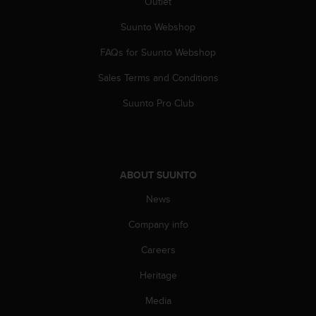
Outlet
A
c
Suunto Webshop
c
FAQs for Suunto Webshop
e
s
Sales Terms and Conditions
s
i
Suunto Pro Club
b
i
l
i
t
ABOUT SUUNTO
y
G
News
u
i
Company info
d
Careers
e
l
Heritage
i
n
Media
e