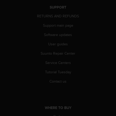
r
m
SUPPORT
a
RETURNS AND REFUNDS
n
c
Support main page
e
w
Software updates
i
t
User guides
h
t
Suunto Repair Center
h
Service Centers
e
W
Tutorial Tuesday
e
b
Contact us
C
o
n
t
e
WHERE TO BUY
n
t