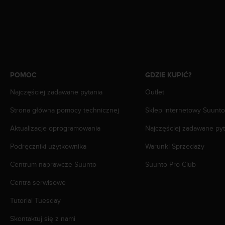
a
z
g
o
d
n
o
ś
POMOC
GDZIE KUPIĆ?
ć
Najczęściej zadawane pytania
Outlet
n
a
Strona główna pomocy technicznej
Sklep internetowy Suunto
p
o
Aktualizacje oprogramowania
Najczęściej zadawane pyt
z
i
Podręczniki użytkownika
Warunki Sprzedaży
o
m
Centrum naprawcze Suunto
Suunto Pro Club
i
Centra serwisowe
e
A
Tutorial Tuesday
A
z
Skontaktuj się z nami
w