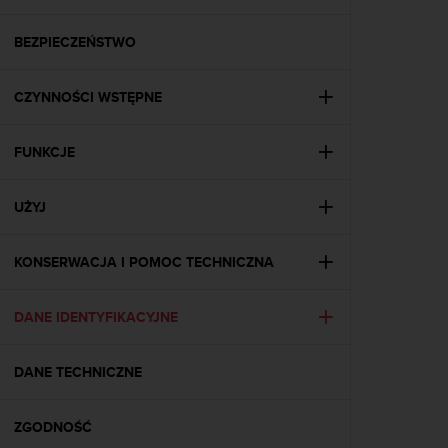
s
t
a
BEZPIECZEŃSTWO
r
a
CZYNNOŚCI WSTĘPNE
ń
,
a
FUNKCJE
b
y
n
UŻYJ
i
n
i
KONSERWACJA I POMOC TECHNICZNA
e
j
DANE IDENTYFIKACYJNE
s
z
a
DANE TECHNICZNE
w
i
t
ZGODNOŚĆ
r