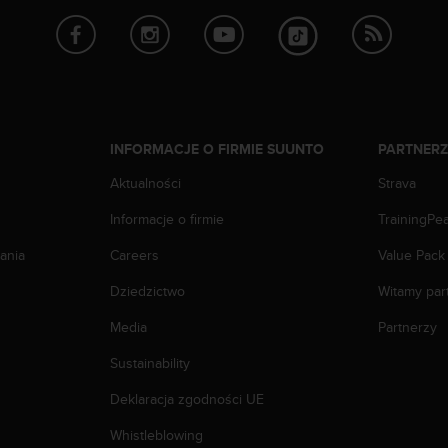
INFORMACJE O FIRMIE SUUNTO
PARTNER
Aktualności
Strava
Informacje o firmie
TrainingPe
ania
Careers
Value Pack
Dziedzictwo
Witamy par
Media
Partnerzy
Sustainability
Deklaracja zgodności UE
Whistleblowing