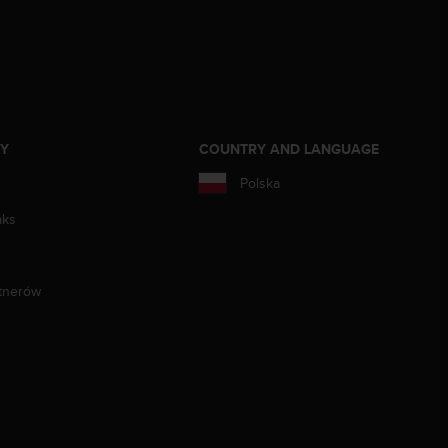
ZY
COUNTRY AND LANGUAGE
Polska
aks
tnerów