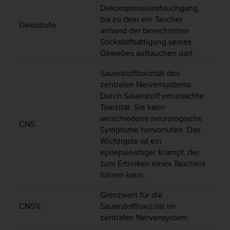
t
Dekompressionstauchgang,
e
bis zu dem ein Taucher
Dekostufe
m
anhand der berechneten
i
Stickstoffsättigung seines
t
Gewebes auftauchen darf.
d
e
Sauerstofftoxizität des
n
zentralen Nervensystems
W
Durch Sauerstoff verursachte
e
Toxizität. Sie kann
b
verschiedene neurologische
C
CNS
Symptome hervorrufen. Das
o
Wichtigste ist ein
n
t
epilepsieartiger Krampf, der
e
zum Ertrinken eines Tauchers
n
führen kann.
t
A
Grenzwert für die
c
CNS%
Sauerstofftoxizität im
c
zentralen Nervensystem.
e