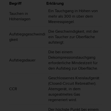
i
Begriff
Erklärung
t
ä
Ein Tauchgang in Höhen von
Tauchen in
t
mehr als 300 m über dem
Höhenlagen
s
Meeresspiegel.
s
t
Die Geschwindigkeit, mit der
Aufstiegsgeschwindi
u
ein Taucher zur Oberfläche
gkeit
f
aufsteigt.
e
A
Die bei einem
A
Dekompressionstauchgang
Aufstiegsdauer
d
erforderliche Mindestzeit für
i
den Aufstieg zur Oberfläche.
e
s
Geschlossenes Kreislaufgerät
e
(Closed-Circuit Rebreather).
r
CCR
Atemgerät, in dem
W
ausgeatmetes Gas
e
regeneriert wird.
b
s
Der höchste Punkt bei einem
i