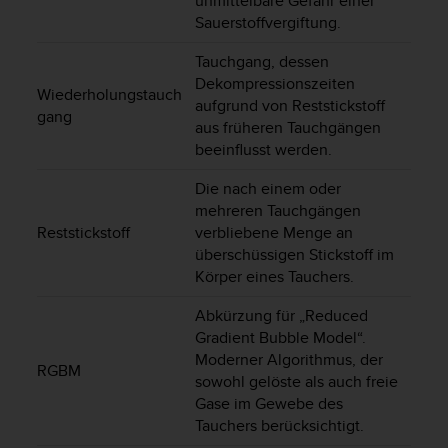
unmittelbare Gefahr einer
b
Sauerstoffvergiftung.
i
t
Tauchgang, dessen
t
Dekompressionszeiten
e
Wiederholungstauch
aufgrund von Reststickstoff
d
gang
aus früheren Tauchgängen
e
beeinflusst werden.
n
K
Die nach einem oder
u
mehreren Tauchgängen
n
d
Reststickstoff
verbliebene Menge an
e
überschüssigen Stickstoff im
n
Körper eines Tauchers.
d
i
Abkürzung für „Reduced
e
Gradient Bubble Model“.
n
Moderner Algorithmus, der
RGBM
s
sowohl gelöste als auch freie
t
Gase im Gewebe des
i
Tauchers berücksichtigt.
n