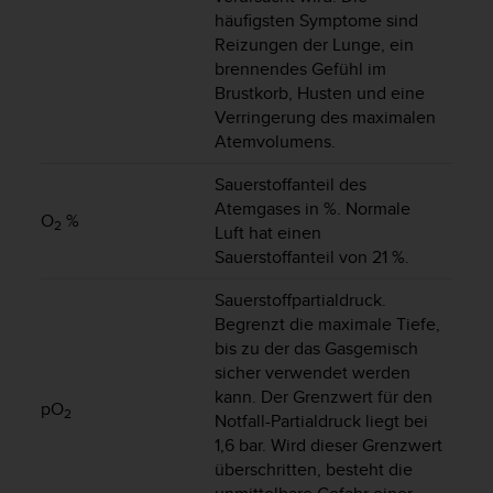
häufigsten Symptome sind
b
s
Reizungen der Lunge, ein
i
brennendes Gefühl im
t
Brustkorb, Husten und eine
e
Verringerung des maximalen
h
Atemvolumens.
a
b
Sauerstoffanteil des
e
Atemgases in %. Normale
n
O
%
2
Luft hat einen
,
Sauerstoffanteil von 21 %.
k
o
Sauerstoffpartialdruck.
n
Begrenzt die maximale Tiefe,
t
bis zu der das Gasgemisch
a
sicher verwendet werden
k
t
kann. Der Grenzwert für den
pO
2
i
Notfall-Partialdruck liegt bei
e
1,6 bar. Wird dieser Grenzwert
r
überschritten, besteht die
e