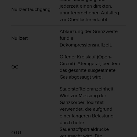
n
jederzeit einen direkten,
f
Nullzeittauchgang
ununterbrochenen Aufstieg
o
zur Oberfläche erlaubt.
r
m
Abkürzung der Grenzwerte
a
Nullzeit
für die
t
Dekompressionsnullzeit.
i
o
Offener Kreislauf (Open-
n
e
Circuit). Atemgerät, bei dem
OC
n
das gesamte ausgeatmete
a
Gas abgesaugt wird.
u
f
Sauerstofftoleranzeinheit.
d
Wird zur Messung der
i
Ganzkörper-Toxizität
e
verwendet, die aufgrund
s
einer längeren Belastung
e
durch hohe
r
Sauerstoffpartialdrücke
W
OTU
verursacht wird. Die
e