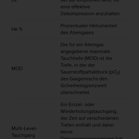
s
eine effektive
n
o
Dekompression anzuhalten.
r
Prozentualer Heliumanteil
m
He %
e
des Atemgases.
n
a
Die für ein Atemgas
n
angegebene maximale
.
Tauchtiefe (MOD) ist die
S
Tiefe, in der der
MOD
o
Sauerstoffpartialdruck (pO
)
2
l
des Gasgemischs den
l
Sicherheitsgrenzwert
t
überschreitet.
e
s
Ein Einzel- oder
t
Wiederholungstauchgang,
d
der Zeit auf verschiedenen
u
Tiefen enthält und daher
P
Multi-Level-
r
keine
Tauchgang
o
Dekompressionsgrenzen hat,