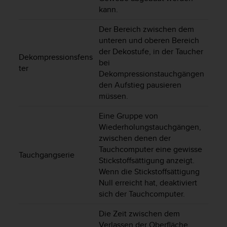
kann.
G
)
Der Bereich zwischen dem
2
.
unteren und oberen Bereich
0
der Dekostufe, in der Taucher
Dekompressionsfens
s
bei
ter
o
Dekompressionstauchgängen
w
den Aufstieg pausieren
i
müssen.
e
d
Eine Gruppe von
e
Wiederholungstauchgängen,
r
zwischen denen der
E
Tauchcomputer eine gewisse
r
Tauchgangserie
Stickstoffsättigung anzeigt.
f
Wenn die Stickstoffsättigung
ü
l
Null erreicht hat, deaktiviert
l
sich der Tauchcomputer.
u
n
Die Zeit zwischen dem
g
Verlassen der Oberfläche