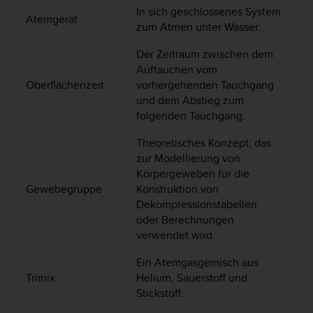
d
In sich geschlossenes System
e
Atemgerät
zum Atmen unter Wasser.
n
U
Der Zeitraum zwischen dem
S
Auftauchen vom
A
Oberflächenzeit
vorhergehenden Tauchgang
u
n
und dem Abstieg zum
t
folgenden Tauchgang.
e
r
Theoretisches Konzept, das
+
zur Modellierung von
1
Körpergeweben für die
8
Gewebegruppe
Konstruktion von
5
Dekompressionstabellen
5
oder Berechnungen
2
verwendet wird.
5
8
Ein Atemgasgemisch aus
0
Trimix
Helium, Sauerstoff und
9
Stickstoff.
0
0