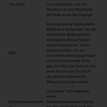
w
Tauchzeit
zum Abtauchen und der
e
Rückkehr an die Oberfläche
i
am Ende eines Tauchgangs.
t
e
Die äquivalente Narkosetiefe
r
(END) wird verwendet, um die
e
narkotische Wirkung eines
r
Atemgases abzuschätzen,
Z
typischerweise bei Trimix-
u
Gasgemischen. Für ein
g
END
ä
bestimmtes Atemgasgemisch
n
und eine bestimmte Tiefe
g
gibt die END die Tiefe an, die
l
beim Atmen von Druckluft
i
die gleiche narkotische
c
Wirkung erzeugen würde.
h
k
Die tiefste Tiefe während
e
eines
i
Dekompressionsgren
Dekompressionstauchgangs,
t
ze
bei der empfohlen wird, für