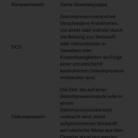
s
Kompartimente
Siehe Gewebegruppe
s
i
Dekompressionskrankheit
b
Verschiedene Krankheiten,
i
die direkt oder indirekt durch
l
die Bildung von Stickstoff-
i
oder Heliumblasen in
t
DCS
Geweben oder
y
Körperflüssigkeiten als Folge
G
u
einer unzureichend
i
kontrollierten Dekompression
d
entstanden sind.
e
l
Die Zeit, die auf einer
i
Dekompressionsstufe oder in
n
einem
e
Dekompressionsbereich
s
Dekompression
verbracht wird, damit
(
aufgenommener Stickstoff
W
auf natürliche Weise aus dem
C
Gewebe abgebaut werden
A