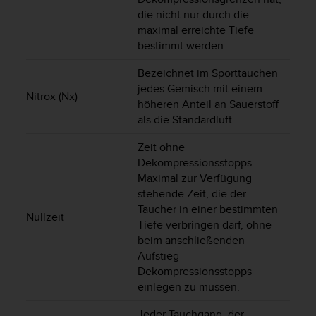
b
die nicht nur durch die
l
maximal erreichte Tiefe
e
bestimmt werden.
m
e
Bezeichnet im Sporttauchen
m
jedes Gemisch mit einem
i
Nitrox (Nx)
höheren Anteil an Sauerstoff
t
als die Standardluft.
d
e
Zeit ohne
m
Dekompressionsstopps.
Z
Maximal zur Verfügung
u
stehende Zeit, die der
g
r
Taucher in einer bestimmten
Nullzeit
i
Tiefe verbringen darf, ohne
f
beim anschließenden
f
Aufstieg
a
Dekompressionsstopps
u
einlegen zu müssen.
f
I
Jeder Tauchgang, der