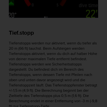
G
)
2
.
0
s
Tief.stopp
o
w
i
Tiefenstopps werden nur aktiviert, wenn du tiefer als
e
20 m (66 ft) tauchst. Beim Aufsteigen werden
d
Tiefenstopps aktiviert, wenn du dich auf halber Höhe
e
von deiner maximalen Tiefe entfernt befindest.
r
Tiefenstopps werden wie Sicherheitsstopps
E
dargestellt. Du befindest dich im Bereich des
r
Tiefenstopps, wenn dessen Tiefe mit Pfeilen nach
f
oben und unten davor angezeigt wird und die
ü
Tiefenstoppzeit läuft. Das Tiefenstoppfenster beträgt
l
+/-1,5 m (4,9 ft). Die Berechnung beginnt bei der
l
u
Zieltiefe des Tiefenstopps plus 0,5 m (1,6 ft). Die
n
Berechnung endet in einer Entfernung von -3 m (-9,8
g
ft) zur Tiefenstopp-Tiefe.