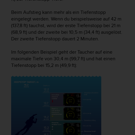
w
e
Beim Aufstieg kann mehr als ein Tiefenstopp
i
eingelegt werden. Wenn du beispielsweise auf 42 m
t
(137,8 ft) tauchst, wird der erste Tiefenstopp bei 21 m
e
(68,9 ft) und der zweite bei 10,5 m (34,4 ft) ausgelöst.
r
Der zweite Tiefenstopp dauert 2 Minuten.
e
r
Z
Im folgenden Beispiel geht der Taucher auf eine
u
maximale Tiefe von 30,4 m (99,7 ft) und hat einen
g
Tiefenstopp bei 15,2 m (49,9 ft):
ä
n
g
l
i
c
h
k
e
i
t