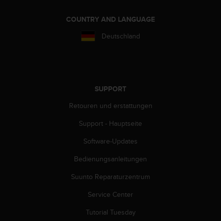
b
s
COUNTRY AND LANGUAGE
i
Deutschland
t
e
h
a
b
e
SUPPORT
n
Retouren und erstattungen
,
k
Support - Hauptseite
o
n
Software-Updates
t
a
Bedienungsanleitungen
k
t
Suunto Reparaturzentrum
i
Service Center
e
r
Tutorial Tuesday
e