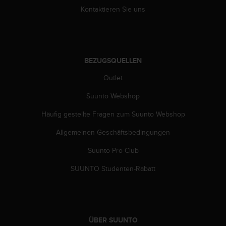
b
Kontaktieren Sie uns
i
t
t
e
d
BEZUGSQUELLEN
e
n
Outlet
K
u
Suunto Webshop
n
Häufig gestellte Fragen zum Suunto Webshop
d
e
Allgemeinen Geschäftsbedingungen
n
d
Suunto Pro Club
i
e
SUUNTO Studenten-Rabatt
n
s
t
i
n
ÜBER SUUNTO