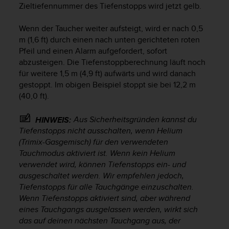
Zieltiefennummer des Tiefenstopps wird jetzt gelb.
b
l
e
Wenn der Taucher weiter aufsteigt, wird er nach 0,5
m
m (1,6 ft) durch einen nach unten gerichteten roten
e
Pfeil und einen Alarm aufgefordert, sofort
m
abzusteigen. Die Tiefenstoppberechnung läuft noch
i
für weitere 1,5 m (4,9 ft) aufwärts und wird danach
t
gestoppt. Im obigen Beispiel stoppt sie bei 12,2 m
d
(40,0 ft).
e
m
Aus Sicherheitsgründen kannst du
HINWEIS:
Z
u
Tiefenstopps nicht ausschalten, wenn Helium
g
(Trimix-Gasgemisch) für den verwendeten
r
Tauchmodus aktiviert ist. Wenn kein Helium
i
verwendet wird, können Tiefenstopps ein- und
f
ausgeschaltet werden. Wir empfehlen jedoch,
f
Tiefenstopps für alle Tauchgänge einzuschalten.
a
Wenn Tiefenstopps aktiviert sind, aber während
u
eines Tauchgangs ausgelassen werden, wirkt sich
f
das auf deinen nächsten Tauchgang aus, der
I