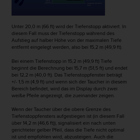
s
n
o
r
m
Unter 20,0 m (66 ft) wird der Tiefenstopp aktiviert. In
e
diesem Fall muss der Tiefenstopp während des
n
Aufstieg auf halber Höhe von der maximalen Tiefe
a
entfernt eingelegt werden, also bei 15,2 m (49,9 ft).
n
.
Bei einem Tiefenstopp in 15,2 m (49,9 ft) Tiefe
S
beginnt die Berechnung bei 15,7 m (51,5 ft) und endet
o
bei 12,2 m (40,0 ft). Das Tiefenstoppfenster beträgt
l
+/- 1,5 m (4,9 ft) und wenn sich der Taucher in diesem
l
t
Bereich befindet, wird das im Display durch zwei
e
weiße Pfeile angezeigt, die zueinander zeigen.
s
t
Wenn der Taucher über die obere Grenze des
d
Tiefenstoppfensters aufgestiegen ist (in diesem Fall
u
über 14,2 m (46,6 ft)), signalisiert ein nach unten
P
gerichteter gelber Pfeil, dass die Tiefe nicht optimal
r
ist und empfohlen wird, abzusteigen. Auch die
o