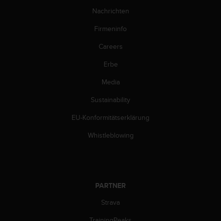
d
e
Nachrichten
n
Firmeninfo
U
S
Careers
A
u
Erbe
n
t
Media
e
r
Sustainability
+
EU-Konformitätserklärung
1
8
Whistleblowing
5
5
2
5
8
PARTNER
0
9
Strava
0
0
TrainingPeaks