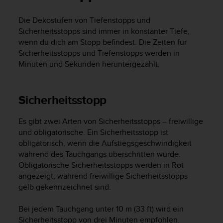
i
t
Die Dekostufen von Tiefenstopps und
ä
Sicherheitsstopps sind immer in konstanter Tiefe,
t
s
wenn du dich am Stopp befindest. Die Zeiten für
s
Sicherheitsstopps und Tiefenstopps werden in
t
Minuten und Sekunden heruntergezählt.
u
f
e
Sicherheitsstopp
A
A
d
Es gibt zwei Arten von Sicherheitsstopps – freiwillige
i
und obligatorische. Ein Sicherheitsstopp ist
e
obligatorisch, wenn die Aufstiegsgeschwindigkeit
s
während des Tauchgangs überschritten wurde.
e
Obligatorische Sicherheitsstopps werden in Rot
r
angezeigt, während freiwillige Sicherheitsstopps
W
gelb gekennzeichnet sind.
e
b
Bei jedem Tauchgang unter 10 m (33 ft) wird ein
s
Sicherheitsstopp von drei Minuten empfohlen.
i