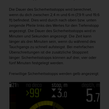
t
e
Die Dauer des Sicherheitsstopps wird berechnet,
m
wenn du dich zwischen 2,4 m und 6 m (7,9 ft und 19,6
i
ft) befindest. Dies wird durch nach oben bzw. unten
t
zeigende Pfeile links des Wertes für den Tiefenstopp
d
angezeigt. Die Dauer des Sicherheitsstopps wird in
e
Minuten und Sekunden angezeigt. Die Zeit kann
n
länger als drei Minuten sein, wenn du während des
W
Tauchgangs zu schnell aufsteigst. Bei mehrfachen
e
Überschreitungen ist die zusätzliche Stoppzeit
b
C
länger. Sicherheitsstopps können auf drei, vier oder
o
fünf Minuten festgelegt werden.
n
t
Freiwillige Sicherheitsstopps werden gelb angezeigt:
e
n
t
A
c
c
e