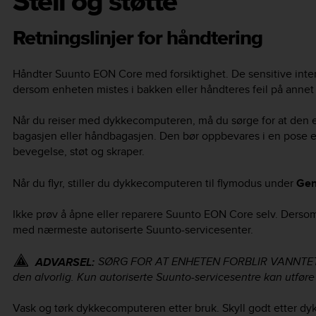
Stell og støtte
Retningslinjer for håndtering
Håndter
Suunto EON Core
med forsiktighet. De sensitive int
dersom enheten mistes i bakken eller håndteres feil på annet 
Når du reiser med dykkecomputeren, må du sørge for at den e
bagasjen eller håndbagasjen. Den bør oppbevares i en pose 
bevegelse, støt og skraper.
Når du flyr, stiller du dykkecomputeren til flymodus under
Gen
Ikke prøv å åpne eller reparere
Suunto EON Core
selv. Dersom
med nærmeste autoriserte Suunto-servicesenter.
SØRG FOR AT ENHETEN FORBLIR VANNTETT! 
ADVARSEL:
den alvorlig. Kun autoriserte Suunto-servicesentre kan utføre
Vask og tørk dykkecomputeren etter bruk. Skyll godt etter dyk