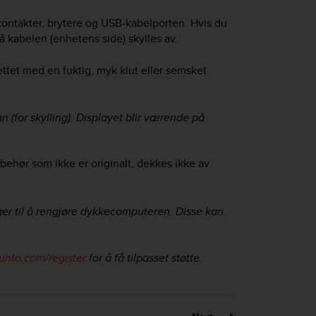
ontakter, brytere og USB-kabelporten. Hvis du
 kabelen (enhetens side) skylles av.
ettet med en fuktig, myk klut eller semsket
n (for skylling). Displayet blir værende på
ilbehør som ikke er originalt, dekkes ikke av
nger til å rengjøre dykkecomputeren. Disse kan
nto.com/register
for å få tilpasset støtte.