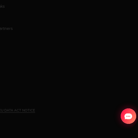
aks
artners
EU DATA ACT NOTICE