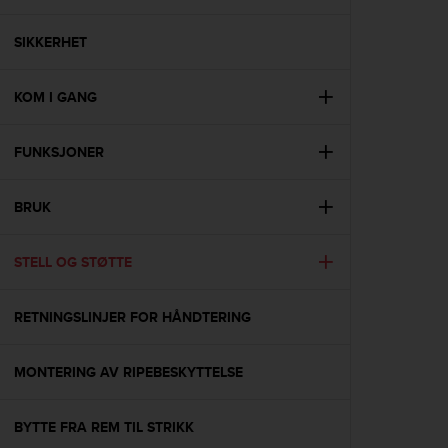
i
e
v
SIKKERHET
i
n
KOM I GANG
g
L
e
FUNKSJONER
v
e
l
BRUK
A
A
c
STELL OG STØTTE
o
n
RETNINGSLINJER FOR HÅNDTERING
f
o
r
MONTERING AV RIPEBESKYTTELSE
m
a
n
BYTTE FRA REM TIL STRIKK
c