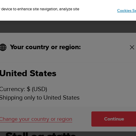
Sign up for the newsletter and get 5% off
| Easy returns
r device to enhance site navigation, analyze site
Cookies Se
Your country or region:
United States
SUUNTO EON CORE BRUKERVEILEDNING 4.0
Currency: $ (USD)
Shipping only to United States
g støtte
Change your country or region
Continue