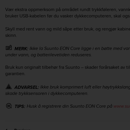
Vær ekstra oppmerksom på området rundt trykkføleren, vannk
bruker USB-kabelen før du vasker dykkecomputeren, skal også
Skyll med rent vann og mild såpe etter bruk, og rengjør kabin
skinn.
Ikke la
Suunto EON Core
ligge i en bøtte med van
MERK:
under vann, og batterilevetiden reduseres.
Bruk kun originalt tilbehør fra Suunto – skader forårsaket av t
garantien.
Ikke bruk komprimert luft eller høytrykksla
ADVARSEL:
skade trykksensoren i dykkecomputeren.
Husk å registrere din
Suunto EON Core
på
www.suu
TIPS: