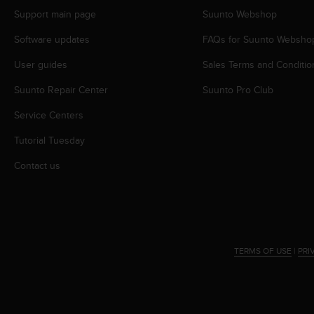
A
Support main page
Suunto Webshop
c
Software updates
FAQs for Suunto Websho
c
e
User guides
Sales Terms and Conditio
s
s
Suunto Repair Center
Suunto Pro Club
i
b
Service Centers
i
l
Tutorial Tuesday
i
Contact us
t
y
G
u
i
d
e
TERMS OF USE
|
PRI
l
i
n
e