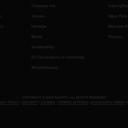
Company info
TrainingPe
p
Careers
Value Pack
ns
Heritage
Welcome P
Media
Partners
Sustainability
EU Declarations of Conformity
Whistleblowing
.
COPYRIGHT © 2026 SUUNTO.
ALL RIGHTS RESERVED.
VACY POLICY
|
SECURITY
|
COOKIES
|
COOKIES SETTINGS
|
#YESSUUNTO TERMS
|