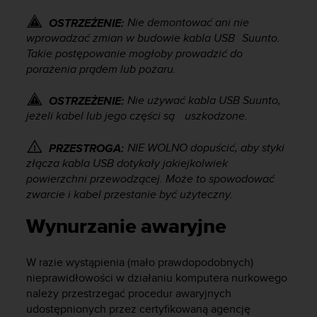
f
o
Nie demontować ani nie
OSTRZEŻENIE:
r
wprowadzać zmian w budowie kabla USB Suunto.
m
Takie postępowanie mogłoby prowadzić do
a
porażenia prądem lub pożaru.
c
j
Nie używać kabla USB Suunto,
OSTRZEŻENIE:
i
jeżeli kabel lub jego części są uszkodzone.
w
t
NIE WOLNO dopuścić, aby styki
PRZESTROGA:
e
złącza kabla USB dotykały jakiejkolwiek
j
w
powierzchni przewodzącej. Może to spowodować
i
zwarcie i kabel przestanie być użyteczny.
t
r
Wynurzanie awaryjne
y
n
W razie wystąpienia (mało prawdopodobnych)
i
e
nieprawidłowości w działaniu komputera nurkowego
i
należy przestrzegać procedur awaryjnych
n
udostępnionych przez certyfikowaną agencję