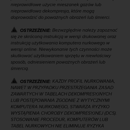
a
nieprawidłowe użycie mieszanek gazów lub
z
nieprawidłowa dekompresja, które mogą
g
doprowadzić do poważnych obrażeń lub śmierci.
o
d
Bezwzględnie należy zapoznać
OSTRZEŻENIE:
n
się ze skróconą instrukcją w wersji drukowanej oraz
o
ś
instrukcją użytkowania komputera nurkowego w
ć
wersji online. Niewykonanie tych czynności może
n
skutkować użytkowaniem sprzętu w niewłaściwy
a
sposób, odniesieniem poważnych obrażeń lub
p
śmiercią.
o
z
KAŻDY PROFIL NURKOWANIA,
OSTRZEŻENIE:
i
NAWET W PRZYPADKU PRZESTRZEGANIA ZASAD
o
ZAWARTYCH W TABELACH DEKOMPRESYJNYCH
m
LUB POSTĘPOWANIA ZGODNIE Z WYTYCZNYMI
i
e
KOMPUTERA NURKOWEGO, STWARZA RYZYKO
A
WYSTĄPIENIA CHOROBY DEKOMPRESYJNEJ (DCS).
A
STOSOWANIE PROCEDUR, KOMPUTERÓW LUB
z
TABEL NURKOWYCH NIE ELIMINUJE RYZYKA
w