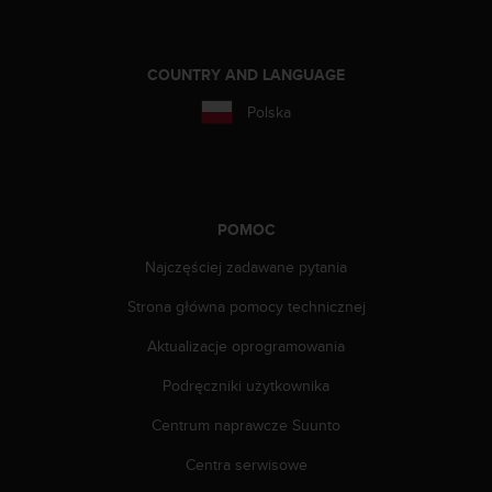
k
t
z
COUNTRY AND LANGUAGE
d
z
Polska
i
a
ł
e
m
POMOC
o
b
Najczęściej zadawane pytania
s
ł
Strona główna pomocy technicznej
u
g
Aktualizacje oprogramowania
i
Podręczniki użytkownika
k
l
Centrum naprawcze Suunto
i
e
Centra serwisowe
n