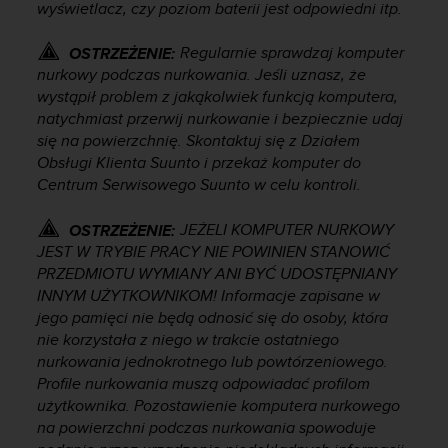
wyświetlacz, czy poziom baterii jest odpowiedni itp.
d
a
Regularnie sprawdzaj komputer
OSTRZEŻENIE:
ł
a
nurkowy podczas nurkowania. Jeśli uznasz, że
i
wystąpił problem z jakąkolwiek funkcją komputera,
n
natychmiast przerwij nurkowanie i bezpiecznie udaj
n
się na powierzchnię. Skontaktuj się z Działem
y
Obsługi Klienta Suunto i przekaż komputer do
m
Centrum Serwisowego Suunto w celu kontroli.
s
t
JEŻELI KOMPUTER NURKOWY
OSTRZEŻENIE:
a
JEST W TRYBIE PRACY NIE POWINIEN STANOWIĆ
n
PRZEDMIOTU WYMIANY ANI BYĆ UDOSTĘPNIANY
d
a
INNYM UŻYTKOWNIKOM! Informacje zapisane w
r
jego pamięci nie będą odnosić się do osoby, która
d
nie korzystała z niego w trakcie ostatniego
o
nurkowania jednokrotnego lub powtórzeniowego.
m
Profile nurkowania muszą odpowiadać profilom
u
użytkownika. Pozostawienie komputera nurkowego
ł
na powierzchni podczas nurkowania spowoduje
a