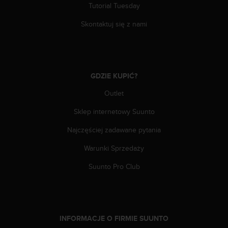
t
Tutorial Tuesday
a
p
Skontaktuj się z nami
o
d
n
u
m
GDZIE KUPIĆ?
e
Outlet
r
e
Sklep internetowy Suunto
m
t
Najczęściej zadawane pytania
e
l
Warunki Sprzedaży
e
f
Suunto Pro Club
o
n
u
w
U
INFORMACJE O FIRMIE SUUNTO
S