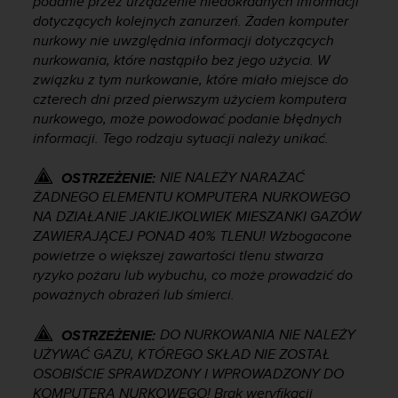
podanie przez urządzenie niedokładnych informacji
t
dotyczących kolejnych zanurzeń. Żaden komputer
w
nurkowy nie uwzględnia informacji dotyczących
i
e
nurkowania, które nastąpiło bez jego użycia. W
ń
związku z tym nurkowanie, które miało miejsce do
d
czterech dni przed pierwszym użyciem komputera
o
nurkowego, może powodować podanie błędnych
s
informacji. Tego rodzaju sytuacji należy unikać.
t
ę
NIE NALEŻY NARAŻAĆ
OSTRZEŻENIE:
p
ŻADNEGO ELEMENTU KOMPUTERA NURKOWEGO
u
NA DZIAŁANIE JAKIEJKOLWIEK MIESZANKI GAZÓW
.
ZAWIERAJĄCEJ PONAD 40% TLENU! Wzbogacone
W
p
powietrze o większej zawartości tlenu stwarza
r
ryzyko pożaru lub wybuchu, co może prowadzić do
z
poważnych obrażeń lub śmierci.
y
p
DO NURKOWANIA NIE NALEŻY
OSTRZEŻENIE:
a
UŻYWAĆ GAZU, KTÓREGO SKŁAD NIE ZOSTAŁ
d
OSOBIŚCIE SPRAWDZONY I WPROWADZONY DO
k
KOMPUTERA NURKOWEGO! Brak weryfikacji
u