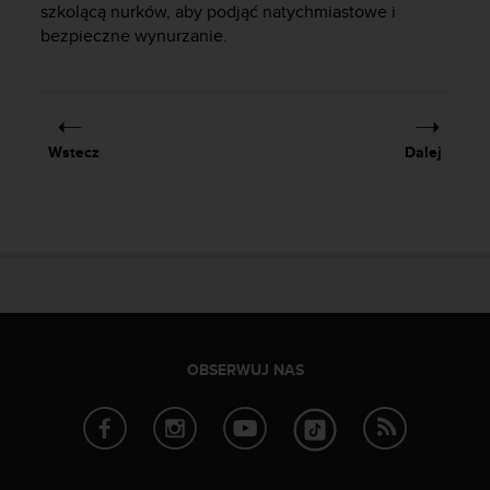
t
szkolącą nurków, aby podjąć natychmiastowe i
e
bezpieczne wynurzanie.
r
n
e
t
o
Wstecz
Dalej
w
e
j
p
r
o
s
i
m
y
OBSERWUJ NAS
o
k
o
n
t
a