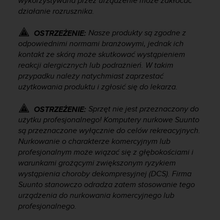
wykorzystywana przez urządzenie może zakłócać
n
działanie rozrusznika.
t
e
Nasze produkty są zgodne z
OSTRZEŻENIE:
n
odpowiednimi normami branżowymi, jednak ich
t
A
kontakt ze skórą może skutkować wystąpieniem
c
reakcji alergicznych lub podrażnień. W takim
c
przypadku należy natychmiast zaprzestać
e
użytkowania produktu i zgłosić się do lekarza.
s
s
Sprzęt nie jest przeznaczony do
OSTRZEŻENIE:
i
użytku profesjonalnego! Komputery nurkowe Suunto
b
są przeznaczone wyłącznie do celów rekreacyjnych.
i
Nurkowanie o charakterze komercyjnym lub
l
profesjonalnym może wiązać się z głębokościami i
i
t
warunkami grożącymi zwiększonym ryzykiem
y
wystąpienia choroby dekompresyjnej (DCS). Firma
G
Suunto stanowczo odradza zatem stosowanie tego
u
urządzenia do nurkowania komercyjnego lub
i
profesjonalnego.
d