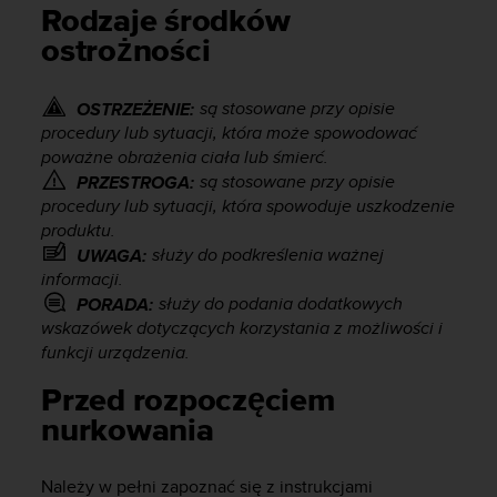
s
Rodzaje środków
t
ostrożności
a
r
a
są stosowane przy opisie
OSTRZEŻENIE:
ń
procedury lub sytuacji, która może spowodować
,
poważne obrażenia ciała lub śmierć.
a
b
są stosowane przy opisie
PRZESTROGA:
y
procedury lub sytuacji, która spowoduje uszkodzenie
n
produktu.
i
służy do podkreślenia ważnej
UWAGA:
n
informacji.
i
służy do podania dodatkowych
PORADA:
e
wskazówek dotyczących korzystania z możliwości i
j
funkcji urządzenia.
s
z
Przed rozpoczęciem
a
nurkowania
w
i
t
Należy w pełni zapoznać się z instrukcjami
r