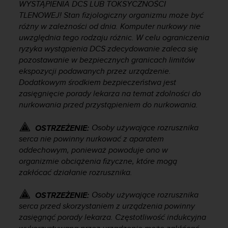
WYSTĄPIENIA DCS LUB TOKSYCZNOŚCI
y
TLENOWEJ! Stan fizjologiczny organizmu może być
t
różny w zależności od dnia. Komputer nurkowy nie
y
uwzględnia tego rodzaju różnic. W celu ograniczenia
c
ryzyka wystąpienia DCS zdecydowanie zaleca się
z
pozostawanie w bezpiecznych granicach limitów
n
y
ekspozycji podawanych przez urządzenie.
m
Dodatkowym środkiem bezpieczeństwa jest
i
zasięgnięcie porady lekarza na temat zdolności do
W
nurkowania przed przystąpieniem do nurkowania.
C
A
Osoby używające rozrusznika
OSTRZEŻENIE:
G
serca nie powinny nurkować z aparatem
2
oddechowym, ponieważ powoduje ono w
.
organizmie obciążenia fizyczne, które mogą
0
zakłócać działanie rozrusznika.
(
W
e
Osoby używające rozrusznika
OSTRZEŻENIE:
b
serca przed skorzystaniem z urządzenia powinny
C
zasięgnąć porady lekarza. Częstotliwość indukcyjna
o