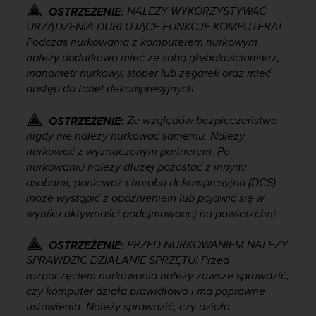
e
NALEŻY WYKORZYSTYWAĆ
OSTRZEŻENIE:
l
URZĄDZENIA DUBLUJĄCE FUNKCJE KOMPUTERA!
i
Podczas nurkowania z komputerem nurkowym
n
należy dodatkowo mieć ze sobą głębokościomierz,
e
s
manometr nurkowy, stoper lub zegarek oraz mieć
)
dostęp do tabel dekompresyjnych.
,
a
Ze względów bezpieczeństwa
OSTRZEŻENIE:
t
nigdy nie należy nurkować samemu. Należy
a
nurkować z wyznaczonym partnerem. Po
k
nurkowaniu należy dłużej pozostać z innymi
ż
osobami, ponieważ choroba dekompresyjna (DCS)
e
może wystąpić z opóźnieniem lub pojawić się w
b
wyniku aktywności podejmowanej na powierzchni.
y
o
d
PRZED NURKOWANIEM NALEŻY
OSTRZEŻENIE:
p
SPRAWDZIĆ DZIAŁANIE SPRZĘTU! Przed
o
rozpoczęciem nurkowania należy zawsze sprawdzić,
w
czy komputer działa prawidłowo i ma poprawne
i
ustawienia. Należy sprawdzić, czy działa
a