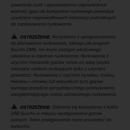
zawartości butli i wprowadzenia odpowiednich
p
wartości gazu do komputera nurkowego powoduje
r
o
uzyskanie nieprawidłowych informacji potrzebnych
b
do zaplanowania nurkowania.
l
e
Korzystanie z oprogramowania
OSTRZEŻENIE:
m
do planowania nurkowania, takiego jak program
ó
Suunto DM5, nie może zastąpić właściwego
w
szkolenia w zakresie nurkowania. Nurkowanie z
z
użyciem mieszanki gazów niesie za sobą ryzyko
d
nieznane osobom nurkującym tylko z użyciem
o
powietrza. Nurkowanie z użyciem trymiksu, trioksu,
s
t
helioksu i nitroksu lub wszystkich tych gazów
ę
wymaga przejścia specjalistycznego przeszkolenia
p
uwzględniającego rodzaj uprawianego nurkowania.
e
m
Zabrania się korzystania z kabla
OSTRZEŻENIE:
d
USB Suunto w miejscu występowania gazów
o
palnych. Takie postępowanie może prowadzić do
i
wybuchu.
n