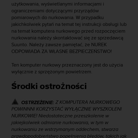
użytkowania, wyświetlanymi informacjami i
y
ograniczeniami dotyczącymi przyrządów
n
a
pomiarowych do nurkowania. W przypadku
i
jakichkolwiek pytań na temat tej instrukcji obsługi lub
n
na temat komputera nurkowego przed rozpoczęciem
t
nurkowania należy skontaktować się ze sprzedawcą
e
Suunto. Należy zawsze pamiętać, że NUREK
r
ODPOWIADA ZA WŁASNE BEZPIECZEŃSTWO!
n
e
Ten komputer nurkowy przeznaczony jest do użycia
t
wyłącznie z sprzężonym powietrzem.
o
w
Środki ostrożności
a
o
s
Z KOMPUTERA NURKOWEGO
OSTRZEŻENIE:
i
POWINNNI KORZYSTAĆ WY‎ŁĄCZNIE WYSZKOLENI
ą
g
NURKOWIE! Niedostateczne przeszkolenie w
n
jakiejkolwiek odmianie nurkowania, w tym w
ę
nurkowaniu ze wstrzymanym oddechem, stwarza
ł
prawdopodobieństwo popełnienia błędów, takich jak