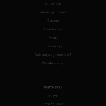
Aktualności
A
+
Informacje o firmie
1
8
Careers
5
5
Dziedzictwo
2
5
Media
8
Sustainability
0
9
Deklaracja zgodności UE
0
0
Whistleblowing
(
l
i
n
i
PARTNERZY
a
b
Strava
e
z
TrainingPeaks