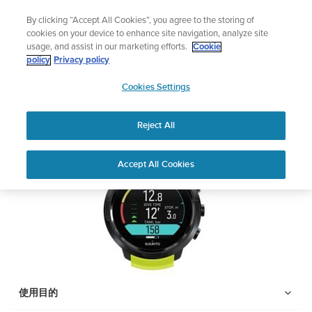
コ
ニュースレターに登録すると、5％オフになります。
By clicking “Accept All Cookies”, you agree to the storing of
ン
|返品無料
cookies on your device to enhance site navigation, analyze site
テ
usage, and assist in our marketing efforts.
Cookie
ン
SUUNTO D5
policy
Privacy policy
ツ
SUUNTO
に
Cookies Settings
APAC
安全性および規制に関する情報
ス
キ
Reject All
ッ
PDFをダウンロードしてください
プ
Home
サポー
ユーザーガイ
SUUNTO D5 ユーザーガイ
Accept All Cookies
ト
ド
ド
ユーザーガイド
製品マニュアルを確認し、ハウツービデオを視聴し、Q&Aを読ん
で、Suunto 製品を最大限に活用してください。下のドロップダ
ウン メニューから製品を選択してください。
使用目的