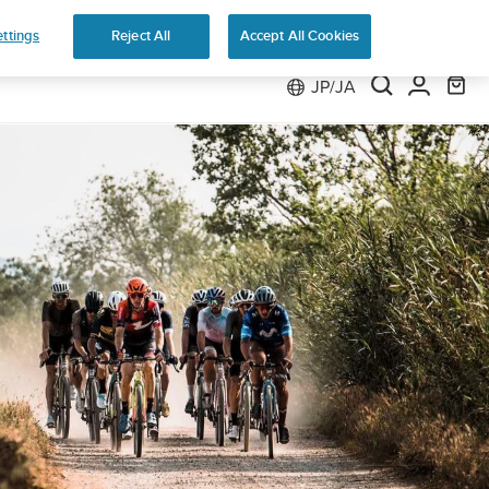
返品無料
ttings
Reject All
Accept All Cookies
JP/JA