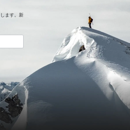
けします。新
。