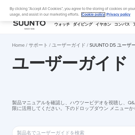
コ
ニュ
By clicking “Accept All Cookies”, you agree to the storing of cookies on you
ン
usage, and assist in our marketing efforts.
Cookie policy
Privacy policy
テ
ン
SUUNTO
ウォッチ
ダイビング
イヤホン
コンパス
ツ
APAC
に
Home
サポート
ユーザーガイド
SUUNTO D5 ユー
ス
キ
ユーザーガイド
ッ
プ
製品マニュアルを確認し、ハウツービデオを視聴し、Q&Aを
限に活用してください。下のドロップダウン メニューか