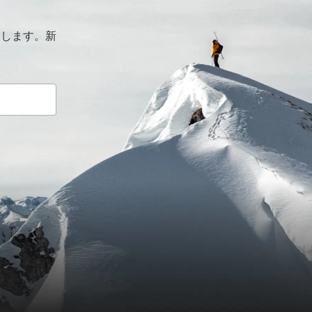
けします。新
。