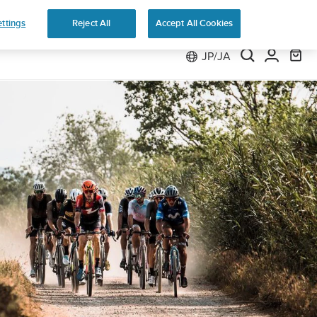
返品無料
ttings
Reject All
Accept All Cookies
JP/JA