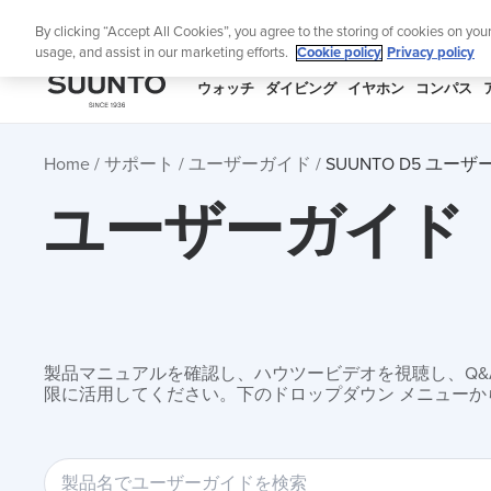
コ
ニュ
By clicking “Accept All Cookies”, you agree to the storing of cookies on you
ン
usage, and assist in our marketing efforts.
Cookie policy
Privacy policy
テ
ン
SUUNTO
ウォッチ
ダイビング
イヤホン
コンパス
ツ
APAC
に
Home
サポート
ユーザーガイド
SUUNTO D5 ユー
ス
キ
ユーザーガイド
ッ
プ
製品マニュアルを確認し、ハウツービデオを視聴し、Q&Aを
限に活用してください。下のドロップダウン メニューか