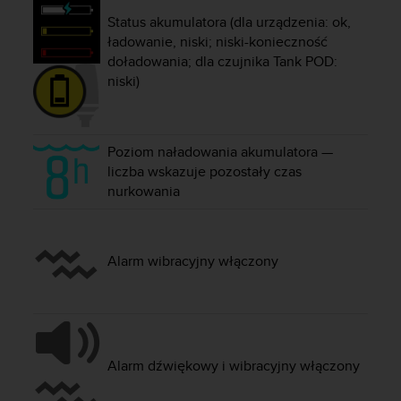
y
Status akumulatora (dla urządzenia: ok,
n
ładowanie, niski; niski-konieczność
a
doładowania; dla czujnika Tank POD:
i
niski)
n
t
e
r
Poziom naładowania akumulatora —
n
liczba wskazuje pozostały czas
e
nurkowania
t
o
w
a
Alarm wibracyjny włączony
o
s
i
ą
g
n
Alarm dźwiękowy i wibracyjny włączony
ę
ł