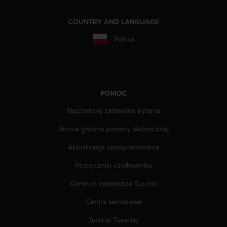
y
t
COUNTRY AND LANGUAGE
y
c
Polska
z
n
y
m
i
POMOC
W
C
Najczęściej zadawane pytania
A
Strona główna pomocy technicznej
G
2
Aktualizacje oprogramowania
.
0
Podręczniki użytkownika
(
W
Centrum naprawcze Suunto
e
b
Centra serwisowe
C
Tutorial Tuesday
o