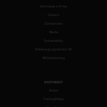
e
l
Informacje o firmie
i
n
Careers
e
Dziedzictwo
s
)
Media
,
a
Sustainability
t
a
Deklaracja zgodności UE
k
ż
Whistleblowing
e
b
y
o
d
PARTNERZY
p
Strava
o
w
TrainingPeaks
i
a