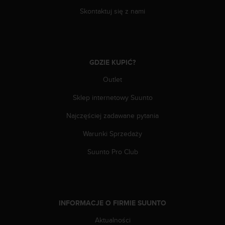
n
Skontaktuj się z nami
t
e
n
t
A
GDZIE KUPIĆ?
c
c
Outlet
e
s
Sklep internetowy Suunto
s
i
Najczęściej zadawane pytania
b
Warunki Sprzedaży
i
l
Suunto Pro Club
i
t
y
G
u
INFORMACJE O FIRMIE SUUNTO
i
d
Aktualności