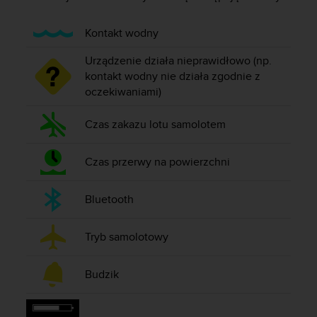
s
t
a
Kontakt wodny
r
a
Urządzenie działa nieprawidłowo (np.
ń
kontakt wodny nie działa zgodnie z
,
oczekiwaniami)
a
b
Czas zakazu lotu samolotem
y
n
i
Czas przerwy na powierzchni
n
i
Bluetooth
e
j
s
Tryb samolotowy
z
a
w
Budzik
i
t
r