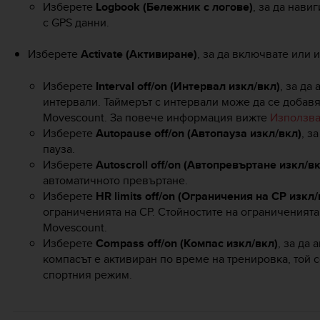
Изберете
Logbook (Бележник с логове)
, за да нави
с GPS данни.
Изберете
Activate (Активиране)
, за да включвате или
Изберете
Interval off/on (Интервал изкл/вкл)
, за да
интервали. Таймерът с интервали може да се добав
Movescount. За повече информация вижте
Използва
Изберете
Autopause off/on (Автопауза изкл/вкл)
, з
пауза.
Изберете
Autoscroll off/on (Автопревъртане изкл/вк
автоматичното превъртане.
Изберете
HR limits off/on (Ограничения на СР изкл/
ограниченията на СР. Стойностите на ограниченията
Movescount.
Изберете
Compass off/on (Компас изкл/вкл)
, за да
компасът е активиран по време на тренировка, той 
спортния режим.