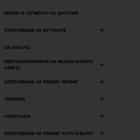
i
e
v
ИКОНИ И СЕГМЕНТИ НА ДИСПЛЕЯ
i
n
ИЗПОЛЗВАНЕ НА БУТОНИТЕ
g
L
e
ЗА НАЧАЛО
v
e
ПЕРСОНАЛИЗИРАНЕ НА ВАШИЯ SUUNTO
l
AMBIT2
A
A
c
ИЗПОЛЗВАНЕ НА РЕЖИМ "ВРЕМЕ"
o
n
ТАЙМЕРИ
f
o
r
НАВИГАЦИЯ
m
a
n
ИЗПОЛЗВАНЕ НА РЕЖИМ "АЛТИ И БАРО"
c