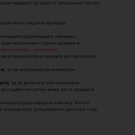
гирате маршрут по един от записаните логове
 изключвате следните функции:
 активирате/деактивирате таймера с
я към персонални спортни режими в
не на таймер с интервали
.
а да активирате/деактивирате автоматичната
л)
, за да активирате/деактивирате
вкл)
, за да включите или изключите
 за сърдечния ритъм може да се задават в
 активирате/деактивирате компаса. Когато
се показва като допълнителен дисплея след