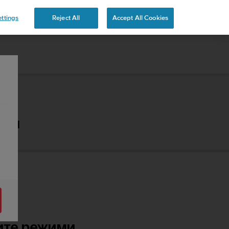
 YOURS
ttings
Reject All
Accept All Cookies
 2.1
ите режими