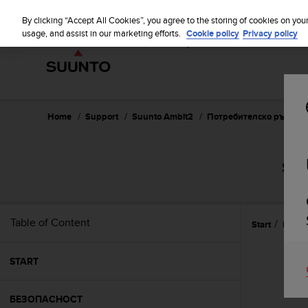
S
WE SH
u
By clicking “Accept All Cookies”, you agree to the storing of cookies on you
u
usage, and assist in our marketing efforts.
Cookie policy
Privacy policy
n
t
o
i
s
c
Home
Support
Suunto Ambit2
Потребителско ръководс
o
m
m
SUU
i
t
t
e
Table of Content
Start
Изпол
d
t
o
START
a
c
h
БЕЗОПАСНОСТ