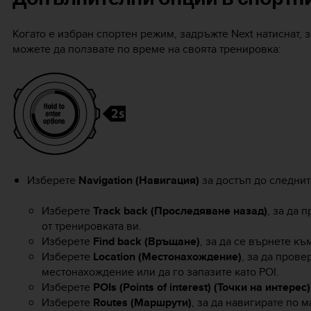
Когато е избран спортен режим, задръжте
Next
натиснат, 
можете да ползвате по време на своята тренировка:
Изберете
Navigation (Навигация)
за достъп до следнит
Изберете
Track back (Проследяване назад)
, за да 
от тренировката ви.
Изберете
Find back (Връщане)
, за да се върнете къ
Изберете
Location (Местонахождение)
, за да прове
местонахождение или да го запазите като POI.
Изберете
POIs (Points of interest) (Точки на интерес)
Изберете
Routes (Маршрути)
, за да навигирате по 