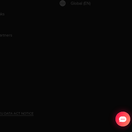
Global (EN)
aks
artners
EU DATA ACT NOTICE