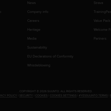
News
Strava
p
Company info
TrainingPe
Careers
Value Pack
Heritage
Welcome P
Media
Partners
Sustainability
EU Declarations of Conformity
Whistleblowing
.
COPYRIGHT © 2026 SUUNTO.
ALL RIGHTS RESERVED.
VACY POLICY
|
SECURITY
|
COOKIES
|
COOKIES SETTINGS
|
#YESSUUNTO TERMS
|