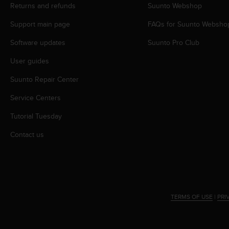
s
Returns and refunds
Suunto Webshop
(
Support main page
FAQs for Suunto Websho
W
C
Software updates
Suunto Pro Club
A
G
User guides
)
2
Suunto Repair Center
.
0
Service Centers
a
Tutorial Tuesday
n
d
Contact us
a
c
h
i
e
v
TERMS OF USE
|
PRI
i
n
g