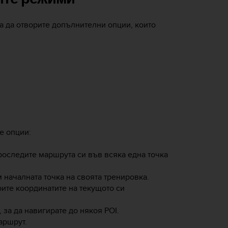
за да отворите допълнителни опции, които
е опции:
проследите маршрута си във всяка една точка
м началната точка на своята тренировка.
рите координатите на текущото си
, за да навигирате до някоя POI.
маршрут.