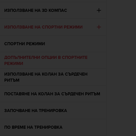
e
f
ИЗПОЛЗВАНЕ НА 3D КОМПАС
o
r
ИЗПОЛЗВАНЕ НА СПОРТНИ РЕЖИМИ
t
h
i
СПОРТНИ РЕЖИМИ
s
w
ДОПЪЛНИТЕЛНИ ОПЦИИ В СПОРТНИТЕ
e
РЕЖИМИ
b
s
ИЗПОЛЗВАНЕ НА КОЛАН ЗА СЪРДЕЧЕН
i
РИТЪМ
t
e
ПОСТАВЯНЕ НА КОЛАН ЗА СЪРДЕЧЕН РИТЪМ
i
n
c
ЗАПОЧВАНЕ НА ТРЕНИРОВКА
o
n
f
ПО ВРЕМЕ НА ТРЕНИРОВКА
o