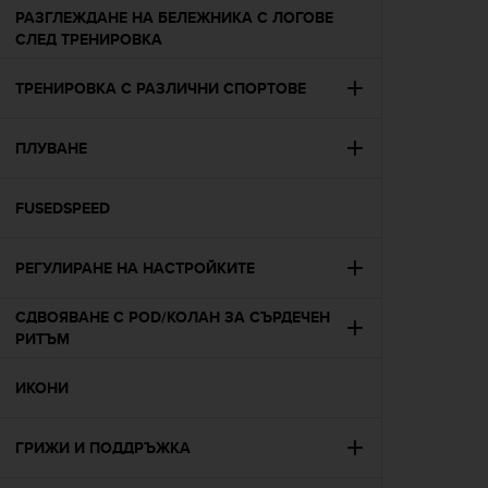
r
РАЗГЛЕЖДАНЕ НА БЕЛЕЖНИКА С ЛОГОВЕ
m
СЛЕД ТРЕНИРОВКА
a
n
ТРЕНИРОВКА С РАЗЛИЧНИ СПОРТОВЕ
c
e
w
ПЛУВАНЕ
i
t
h
FUSEDSPEED
t
h
e
РЕГУЛИРАНЕ НА НАСТРОЙКИТЕ
W
e
СДВОЯВАНЕ С POD/КОЛАН ЗА СЪРДЕЧЕН
b
РИТЪМ
C
o
ИКОНИ
n
t
e
ГРИЖИ И ПОДДРЪЖКА
n
t