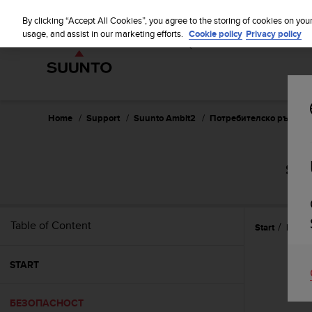
S
WE SH
u
By clicking “Accept All Cookies”, you agree to the storing of cookies on you
u
usage, and assist in our marketing efforts.
Cookie policy
Privacy policy
n
t
o
i
s
c
Home
Support
Suunto Ambit2
Потребителско ръководс
o
m
m
SUU
i
t
t
e
Table of Content
Start
БЕЗО
d
t
o
START
a
c
h
БЕЗОПАСНОСТ