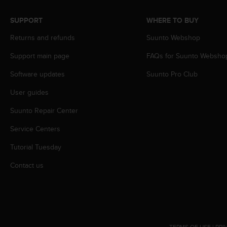
A
c
SUPPORT
WHERE TO BUY
c
Returns and refunds
Suunto Webshop
e
s
Support main page
FAQs for Suunto Websho
s
i
Software updates
Suunto Pro Club
b
i
User guides
l
i
Suunto Repair Center
t
Service Centers
y
G
Tutorial Tuesday
u
i
Contact us
d
e
l
i
n
e
TERMS OF USE
|
PRI