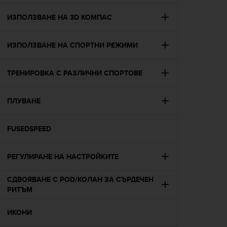
e
f
ИЗПОЛЗВАНЕ НА 3D КОМПАС
o
r
ИЗПОЛЗВАНЕ НА СПОРТНИ РЕЖИМИ
t
h
i
ТРЕНИРОВКА С РАЗЛИЧНИ СПОРТОВЕ
s
w
e
ПЛУВАНЕ
b
s
i
FUSEDSPEED
t
e
РЕГУЛИРАНЕ НА НАСТРОЙКИТЕ
i
n
c
СДВОЯВАНЕ С POD/КОЛАН ЗА СЪРДЕЧЕН
o
РИТЪМ
n
f
ИКОНИ
o