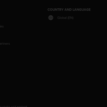
S
COUNTRY AND LANGUAGE
Global (EN)
aks
artners
EU DATA ACT NOTICE