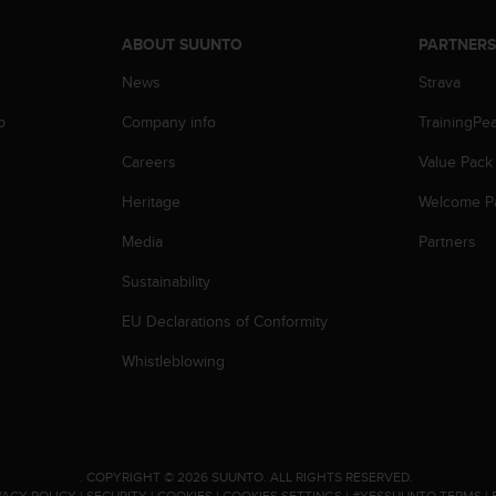
ABOUT SUUNTO
PARTNER
News
Strava
p
Company info
TrainingPe
Careers
Value Pack
Heritage
Welcome P
Media
Partners
Sustainability
EU Declarations of Conformity
Whistleblowing
.
COPYRIGHT © 2026 SUUNTO.
ALL RIGHTS RESERVED.
VACY POLICY
|
SECURITY
|
COOKIES
|
COOKIES SETTINGS
|
#YESSUUNTO TERMS
|