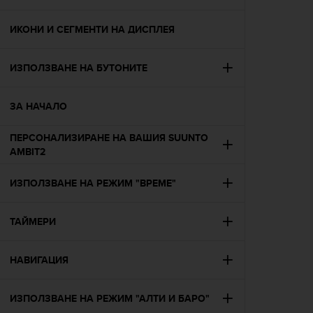
i
e
v
ИКОНИ И СЕГМЕНТИ НА ДИСПЛЕЯ
i
n
ИЗПОЛЗВАНЕ НА БУТОНИТЕ
g
L
e
ЗА НАЧАЛО
v
e
ПЕРСОНАЛИЗИРАНЕ НА ВАШИЯ SUUNTO
l
AMBIT2
A
A
c
ИЗПОЛЗВАНЕ НА РЕЖИМ "ВРЕМЕ"
o
n
ТАЙМЕРИ
f
o
r
НАВИГАЦИЯ
m
a
n
ИЗПОЛЗВАНЕ НА РЕЖИМ "АЛТИ И БАРО"
c