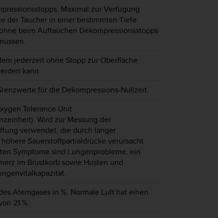
pressionsstopps. Maximal zur Verfügung
ie der Taucher in einer bestimmten Tiefe
, ohne beim Auftauchen Dekompressionsstopps
müssen.
dem jederzeit ohne Stopp zur Oberfläche
erden kann.
renzwerte für die Dekompressions-Nullzeit.
xygen Tolerance Unit
anzeinheit). Wird zur Messung der
ftung verwendet, die durch länger
höhere Sauerstoffpartialdrücke verursacht
gsten Symptome sind Lungenprobleme, ein
erz im Brustkorb sowie Husten und
ngenvitalkapazität.
 des Atemgases in %. Normale Luft hat einen
von 21 %.