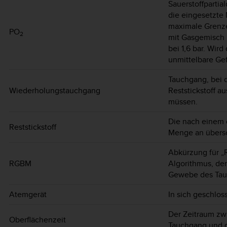
Sauerstoffpartia
die eingesetzte
maximale Grenze
PO
2
mit Gasgemisch is
bei 1,6 bar. Wir
unmittelbare Gef
Tauchgang, bei 
Wiederholungstauchgang
Reststickstoff 
müssen.
Die nach einem
Reststickstoff
Menge an übersc
Abkürzung für „
RGBM
Algorithmus, der
Gewebe des Tauc
Atemgerät
In sich geschlo
Der Zeitraum z
Oberflächenzeit
Tauchgang und 