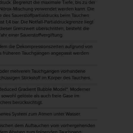
ldruck. Begrenzt die maximale Tiefe, bis zu der
 Nitrox-Mischung verwendet werden kann. Die
 des Sauerstoffpartialdrucks beim Tauchen
t 1,4 bar. Die Notfall-Partialdruckgrenze liegt
d dieser Grenzwert überschritten, besteht die
ahr einer Sauerstoffvergiftung.
dem die Dekompressionszeiten aufgrund von
aus früheren Tauchgängen angepasst werden
 oder mehreren Tauchgängen vorhandene
hüssigen Stickstoff im Körper des Tauchers.
Reduced Gradient Bubble Model“. Moderner
 sowohl gelöste als auch freie Gase im
hers berücksichtigt.
ssenes System zum Atmen unter Wasser.
wischen dem Auftauchen vom vorhergehenden
dem Abstieg zum folgenden Tauchgang.