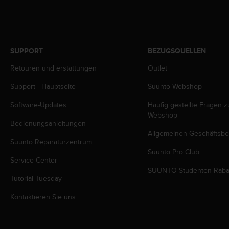
b
l
e
m
e
SUPPORT
BEZUGSQUELLEN
m
Retouren und erstattungen
Outlet
i
t
Support - Hauptseite
Suunto Webshop
d
e
Software-Updates
Häufig gestellte Fragen 
m
Webshop
Z
Bedienungsanleitungen
u
Allgemeinen Geschäftsb
g
Suunto Reparaturzentrum
r
Suunto Pro Club
Service Center
i
SUUNTO Studenten-Raba
f
Tutorial Tuesday
f
a
Kontaktieren Sie uns
u
f
I