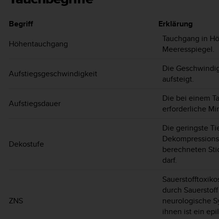
Begriff
Erklärung
Tauchgang in Hö
Höhentauchgang
Meeresspiegel.
Die Geschwindigk
Aufstiegsgeschwindigkeit
aufsteigt.
Die bei einem T
Aufstiegsdauer
erforderliche Mi
Die geringste T
Dekompressionss
Dekostufe
berechneten Sti
darf.
Sauerstofftoxik
durch Sauerstoff
ZNS
neurologische S
ihnen ist ein ep