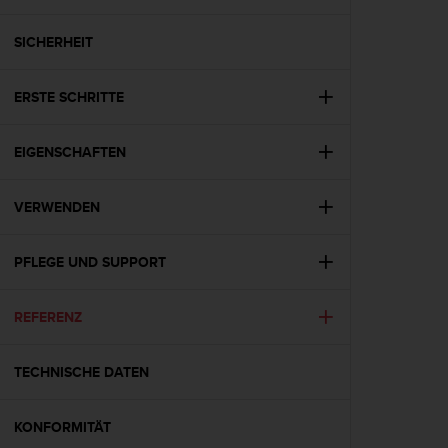
i
t
ä
SICHERHEIT
t
s
ERSTE SCHRITTE
s
t
u
EIGENSCHAFTEN
f
e
A
VERWENDEN
A
d
i
PFLEGE UND SUPPORT
e
s
REFERENZ
e
r
W
TECHNISCHE DATEN
e
b
s
KONFORMITÄT
i