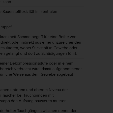
n kann.
e Sauerstofftoxizität im zentralen
ruppe“
rankheit Sammelbegriff für eine Reihe von
direkt oder indirekt aus einer unzureichenden
esultieren, wobei Stickstoff in Gewebe oder
ten gelangt und dort zu Schädigungen führt.
f einer Dekompressionsstufe oder in einem
ereich verbracht wird, damit aufgenommener
natürliche Weise aus dem Gewebe abgebaut
schen unterem und oberem Niveau der
er Taucher bei Tauchgängen mit
topp den Aufstieg pausieren müssen.
derholter Tauchgänge, zwischen denen der