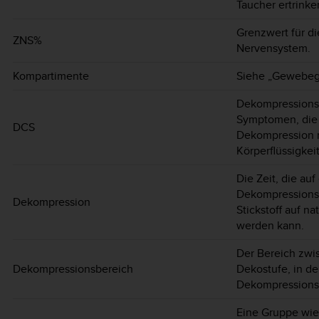
Taucher ertrinke
Grenzwert für di
ZNS%
Nervensystem.
Kompartimente
Siehe „Gewebeg
Dekompressionsk
Symptomen, die 
DCS
Dekompression r
Körperflüssigkei
Die Zeit, die au
Dekompressionsb
Dekompression
Stickstoff auf 
werden kann.
Der Bereich zwi
Dekompressionsbereich
Dekostufe, in d
Dekompressionss
Eine Gruppe wie