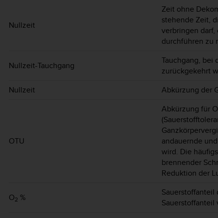
Zeit ohne Dekom
stehende Zeit, d
Nullzeit
verbringen darf
durchführen zu 
Tauchgang, bei 
Nullzeit-Tauchgang
zurückgekehrt w
Nullzeit
Abkürzung der G
Abkürzung für O
(Sauerstofftoler
Ganzkörpervergi
OTU
andauernde und 
wird. Die häufi
brennender Schm
Reduktion der Lu
Sauerstoffanteil
O
%
2
Sauerstoffanteil 