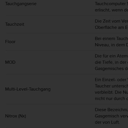
Tauchgangserie
Tauchcomputer S
erlischt, wenn de
Die Zeit vom Ver
Tauchzeit
Oberfläche am E
Bei einem Tauch
Floor
Niveau, in dem 
Die für ein Ate
MOD
die Tiefe, in der
Gasgemisches de
Ein Einzel- ode
Taucher untersch
Multi-Level-Tauchgang
verbleibt. Die 
nicht nur durch 
Diese Bezeichnu
Nitrox (Nx)
Gasgemisch verwe
der von Luft.