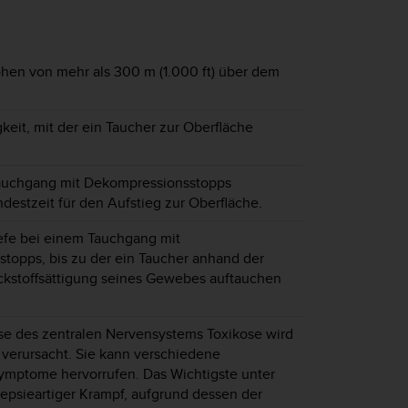
hen von mehr als 300 m (1.000 ft) über dem
eit, mit der ein Taucher zur Oberfläche
auchgang mit Dekompressionsstopps
ndestzeit für den Aufstieg zur Oberfläche.
iefe bei einem Tauchgang mit
topps, bis zu der ein Taucher anhand der
ckstoffsättigung seines Gewebes auftauchen
ose des zentralen Nervensystems Toxikose wird
 verursacht. Sie kann verschiedene
ymptome hervorrufen. Das Wichtigste unter
ilepsieartiger Krampf, aufgrund dessen der