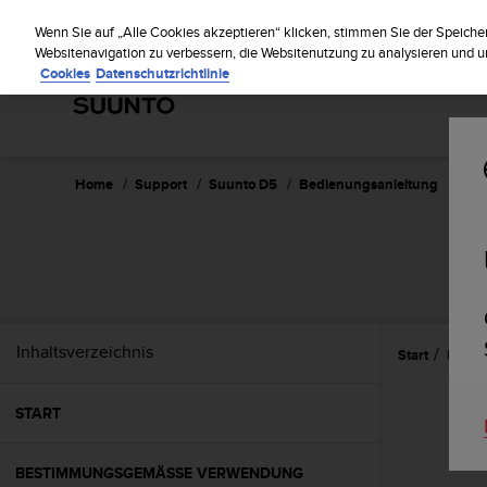
S
Regi
u
Wenn Sie auf „Alle Cookies akzeptieren“ klicken, stimmen Sie der Speiche
u
Websitenavigation zu verbessern, die Websitenutzung zu analysieren und
Cookies
Datenschutzrichtlinie
n
t
o
s
t
r
Home
Support
Suunto D5
Bedienungsanleitung
e
b
t
d
i
e
K
Inhaltsverzeichnis
Start
Refer
o
n
f
START
o
r
m
BESTIMMUNGSGEMÄSSE VERWENDUNG