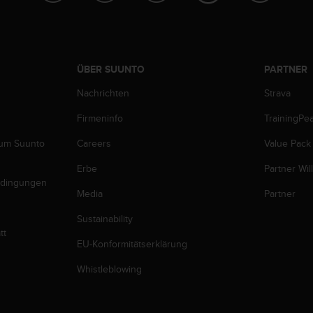
ÜBER SUUNTO
PARTNER
Nachrichten
Strava
Firmeninfo
TrainingPe
zum Suunto
Careers
Value Pack
Erbe
Partner Wi
edingungen
Media
Partner
Sustainability
tt
EU-Konformitätserklärung
Whistleblowing