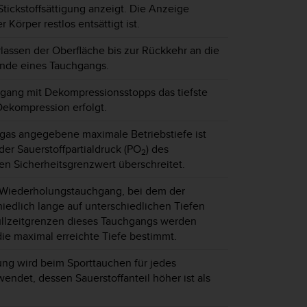
tickstoffsättigung anzeigt. Die Anzeige
r Körper restlos entsättigt ist.
lassen der Oberfläche bis zur Rückkehr an die
nde eines Tauchgangs.
gang mit Dekompressionsstopps das tiefste
Dekompression erfolgt.
mgas angegebene maximale Betriebstiefe ist
 der Sauerstoffpartialdruck (PO
) des
2
n Sicherheitsgrenzwert überschreitet.
r Wiederholungstauchgang, bei dem der
iedlich lange auf unterschiedlichen Tiefen
Nullzeitgrenzen dieses Tauchgangs werden
die maximal erreichte Tiefe bestimmt.
ng wird beim Sporttauchen für jedes
ndet, dessen Sauerstoffanteil höher ist als