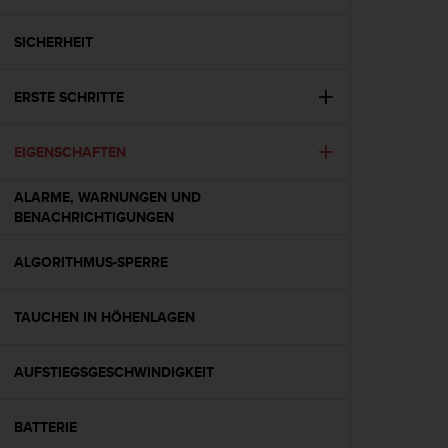
i
t
ä
SICHERHEIT
t
s
ERSTE SCHRITTE
s
t
u
EIGENSCHAFTEN
f
e
ALARME, WARNUNGEN UND
A
BENACHRICHTIGUNGEN
A
d
i
ALGORITHMUS-SPERRE
e
s
TAUCHEN IN HÖHENLAGEN
e
r
W
AUFSTIEGSGESCHWINDIGKEIT
e
b
s
BATTERIE
i