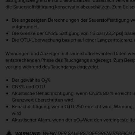
Sättigungszeitgrenzen und Grundsätzen. Zusätzlich verwen
die Sauerstoffsättigung konservativ abzuschätzen. Zum Beispi
Die angezeigten Berechnungen der Sauerstoffsättigung 
aufgerundet.
Die Grenze der CNS%-Sättigung von 1,6 bar (23,2 psi) basi
Die OTU-Überwachung basiert auf einer Langzeittoleranz u
Warnungen und Anzeigen mit sauerstoffrelevanten Daten we
entsprechenden Phase des Tauchgangs angezeigt. Zum Beisp
vor und während des Tauchgangs angezeigt:
Der gewählte O
%
2
CNS% und OTU
Akustische Benachrichtigung, wenn CNS% 80 % erreicht is
Grenzwert überschritten wird
Benachrichtigung, wenn OTU 250 erreicht wird, Warnung,
wird
Akustischer Alarm, wenn der pO
-Wert den voreingestellt
2
WENN DER SAUERSTOFFGRENZBEREICH A
WARNUNG: