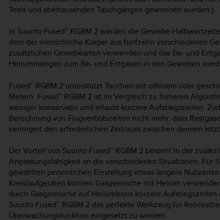
Tests und abertausenden Tauchgängen gewonnen wurden.)
In Suunto Fused™ RGBM 2 werden die Gewebe-Halbwertzeite
dem der menschliche Körper aus fünfzehn verschiedenen G
zusätzlichen Gewebearten verwenden und das Be- und Entgase
Heliummengen zum Be- und Entgasen in den Geweben werde
Fused™ RGBM 2 unterstützt Tauchen mit offenem oder geschlo
Metern. Fused™ RGBM 2 ist im Vergleich zu früheren Algorit
weniger konservativ und erlaubt kürzere Aufstiegszeiten. Zud
Berechnung von Flugverbotszeiten nicht mehr, dass Restgase
verringert den erforderlichen Zeitraum zwischen deinem let
Der Vorteil von Suunto Fused™ RGBM 2 besteht in der zusätzl
Anpassungsfähigkeit an die verschiedenen Situationen. Für 
gewählten persönlichen Einstellung etwas längere Nullzeite
Kreislaufgeräten können Gasgemische mit Helium verwenden 
durch Gasgemische auf Heliumbasis kürzere Aufstiegszeiten m
Suunto Fused™ RGBM 2 das perfekte Werkzeug für Rebreather
Überwachungsfunktion eingesetzt zu werden.