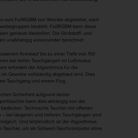
n vom FullRGBM von Wienke abgeleitet, nach
ewebegruppen besteht. FullRGBM kann diese
n genauer darstellen. Die Stickstoff- und
n unabhängig voneinander berechnet.
ssenem Kreislauf bis zu einer Tiefe von 150
hmen bei tiefen Tauchgängen im Luftmodus
em erfordert der Algorithmus für die
 im Gewebe vollständig abgebaut sind. Dies
zten Tauchgang und einem Flug.
ichen Sicherheit aufgrund seiner
Sporttaucher kann dies abhängig von der
n bedeuten. Technische Taucher mit offenen
– bei längeren und tieferen Tauchgängen sind
öglich. Und letztendlich ist der Algorithmus
-Taucher, um als Sollwert-Tauchcomputer ohne