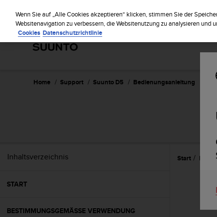
S
Regi
u
Wenn Sie auf „Alle Cookies akzeptieren“ klicken, stimmen Sie der Speiche
u
Websitenavigation zu verbessern, die Websitenutzung zu analysieren und
Cookies
Datenschutzrichtlinie
n
t
o
s
t
r
Home
Support
Suunto D5
Bedienungsanleitung
e
b
t
d
i
e
K
Inhaltsverzeichnis
Start
Eigen
o
n
f
START
o
r
m
BESTIMMUNGSGEMÄSSE VERWENDUNG