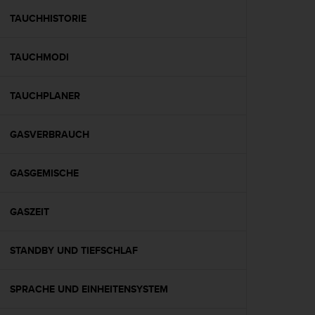
s
s
TAUCHHISTORIE
i
b
TAUCHMODI
i
l
i
TAUCHPLANER
t
y
G
GASVERBRAUCH
u
i
d
GASGEMISCHE
e
l
GASZEIT
i
n
e
STANDBY UND TIEFSCHLAF
s
(
W
SPRACHE UND EINHEITENSYSTEM
C
A