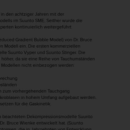
n den achtziger Jahren mit der
dells im Suunto SME. Seither wurde die
perten kontinuierlich weitergeführt.
educed Gradient Bubble Model) von Dr. Bruce
n Modell ein. Die ersten kommerziellen
elle Suunto Vyper und Suunto Stinger. Die
ch höher, da sie eine Reihe von Tauchumständen
en Modellen nicht einbezogen werden:
brechung
bständen
ich zum vorhergehenden Tauchgang
Mikroblasen in hohem Umfang aufgebaut werden.
etzen für die Gaskinetik.
in beachteten Dekompressionsmodelle Suunto
. Bruce Wienke entwickelt hat. (Suunto
tnissen, die in Jahrzehnten von Entwicklung,