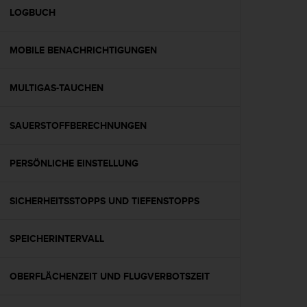
G
LOGBUCH
)
2
MOBILE BENACHRICHTIGUNGEN
.
0
s
MULTIGAS-TAUCHEN
o
w
i
SAUERSTOFFBERECHNUNGEN
e
d
e
PERSÖNLICHE EINSTELLUNG
r
E
SICHERHEITSSTOPPS UND TIEFENSTOPPS
r
f
ü
SPEICHERINTERVALL
l
l
u
OBERFLÄCHENZEIT UND FLUGVERBOTSZEIT
n
g