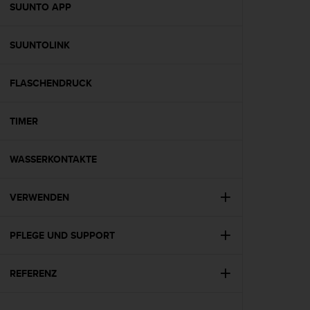
w
SUUNTO APP
e
i
SUUNTOLINK
t
e
r
FLASCHENDRUCK
e
r
Z
TIMER
u
g
ä
WASSERKONTAKTE
n
g
VERWENDEN
l
i
c
PFLEGE UND SUPPORT
h
k
e
REFERENZ
i
t