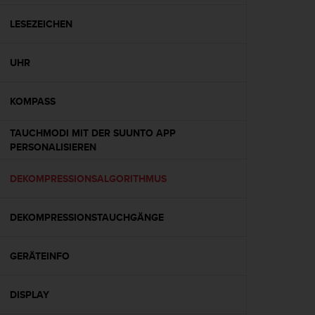
t
e
LESEZEICHEN
m
i
UHR
t
d
e
KOMPASS
n
W
TAUCHMODI MIT DER SUUNTO APP
e
PERSONALISIEREN
b
C
o
DEKOMPRESSIONSALGORITHMUS
n
t
DEKOMPRESSIONSTAUCHGÄNGE
e
n
t
GERÄTEINFO
A
c
c
DISPLAY
e