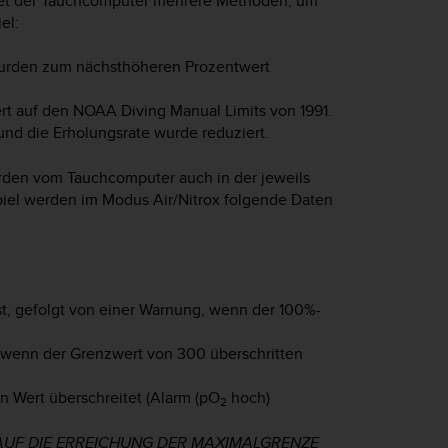
det der Tauchcomputer mehrere Methoden, um
el:
wurden zum nächsthöheren Prozentwert
ert auf den NOAA Diving Manual Limits von 1991.
nd die Erholungsrate wurde reduziert.
rden vom Tauchcomputer auch in der jeweils
iel werden im Modus Air/Nitrox folgende Daten
t, gefolgt von einer Warnung, wenn der 100%-
 wenn der Grenzwert von 300 überschritten
en Wert überschreitet (Alarm (pO
hoch)
2
UF DIE ERREICHUNG DER MAXIMALGRENZE