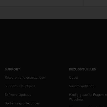
s
n
o
r
m
e
n
a
n
.
S
o
l
l
t
SUPPORT
BEZUGSQUELLEN
e
s
Retouren und erstattungen
Outlet
t
Support - Hauptseite
Suunto Webshop
d
u
Software-Updates
Häufig gestellte Fragen 
P
Webshop
r
Bedienungsanleitungen
o