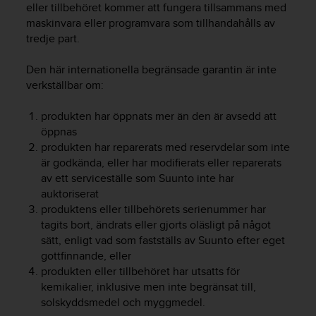
eller tillbehöret kommer att fungera tillsammans med
i
maskinvara eller programvara som tillhandahålls av
n
tredje part.
e
s
(
Den här internationella begränsade garantin är inte
W
verkställbar om:
C
A
produkten har öppnats mer än den är avsedd att
G
öppnas
)
produkten har reparerats med reservdelar som inte
2
är godkända, eller har modifierats eller reparerats
.
av ett serviceställe som Suunto inte har
0
auktoriserat
o
produktens eller tillbehörets serienummer har
c
h
tagits bort, ändrats eller gjorts oläsligt på något
a
sätt, enligt vad som fastställs av Suunto efter eget
n
gottfinnande, eller
d
produkten eller tillbehöret har utsatts för
r
kemikalier, inklusive men inte begränsat till,
a
solskyddsmedel och myggmedel.
r