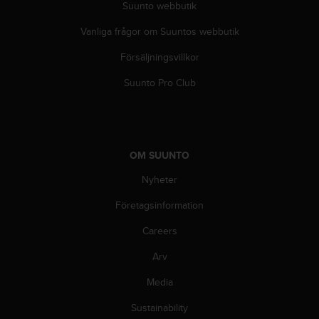
Suunto webbutik
b
l
Vanliga frågor om Suuntos webbutik
e
m
Försäljningsvillkor
m
Suunto Pro Club
e
d
a
t
t
f
OM SUUNTO
å
Nyheter
t
i
Företagsinformation
l
l
Careers
g
å
Arv
n
Media
g
t
Sustainability
i