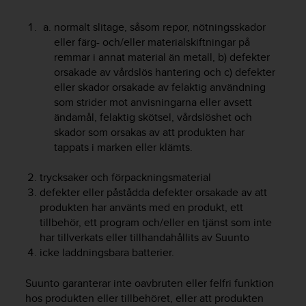
t
e
normalt slitage, såsom repor, nötningsskador
n
eller färg- och/eller materialskiftningar på
t
remmar i annat material än metall, b) defekter
A
orsakade av vårdslös hantering och c) defekter
c
c
eller skador orsakade av felaktig användning
e
som strider mot anvisningarna eller avsett
s
ändamål, felaktig skötsel, vårdslöshet och
s
skador som orsakas av att produkten har
i
tappats i marken eller klämts.
b
i
trycksaker och förpackningsmaterial
l
defekter eller påstådda defekter orsakade av att
i
produkten har använts med en produkt, ett
t
tillbehör, ett program och/eller en tjänst som inte
y
G
har tillverkats eller tillhandahållits av Suunto
u
icke laddningsbara batterier.
i
d
Suunto garanterar inte oavbruten eller felfri funktion
e
hos produkten eller tillbehöret, eller att produkten
l