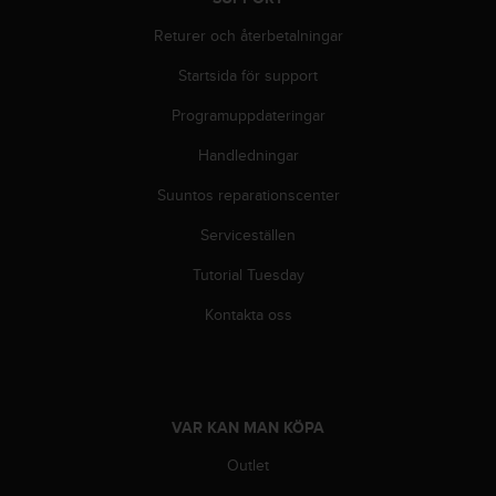
f
t
Returer och återbetalningar
s
f
Startsida för support
r
Programuppdateringar
i
t
Handledningar
t
i
Suuntos reparationscenter
U
S
Serviceställen
A
)
Tutorial Tuesday
o
Kontakta oss
m
d
u
h
a
r
VAR KAN MAN KÖPA
p
Outlet
r
o