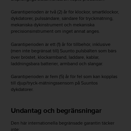
v
å
Garantiperioden är två (2) år för klockor, smartklockor,
A
dykdatorer, pulssändare, sändare för tryckmätning,
A
mekaniska dykinstrument och mekaniska
i
precisionsinstrument om inget annat anges.
e
n
Garantiperioden är ett (1) år för tillbehör, inklusive
l
(men inte begränsat till) Suunto pulsbälten som bärs
i
g
över bröstet, klockarmband, laddare, kablar,
h
laddningsbara batterier, armband och slangar.
e
t
Garantiperioden är fem (5) år för fel som kan kopplas
m
till djup/tryck-mätningssensorn på Suuntos
e
dykdatorer.
d
W
e
Undantag och begränsningar
b
C
o
Den här internationella begränsade garantin täcker
n
inte: