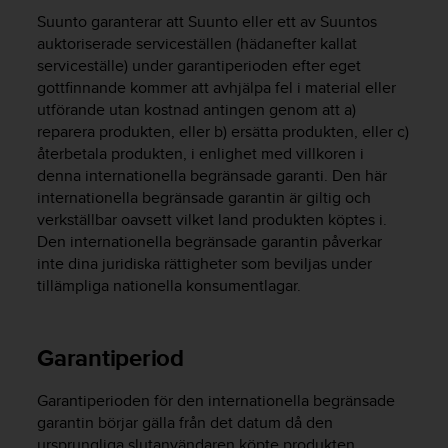
e
Suunto garanterar att Suunto eller ett av Suuntos
n
n
auktoriserade serviceställen (hädanefter kallat
a
serviceställe) under garantiperioden efter eget
w
gottfinnande kommer att avhjälpa fel i material eller
e
utförande utan kostnad antingen genom att a)
b
reparera produkten, eller b) ersätta produkten, eller c)
b
återbetala produkten, i enlighet med villkoren i
p
denna internationella begränsade garanti. Den här
l
internationella begränsade garantin är giltig och
a
verkställbar oavsett vilket land produkten köptes i.
t
Den internationella begränsade garantin påverkar
s
s
inte dina juridiska rättigheter som beviljas under
k
tillämpliga nationella konsumentlagar.
a
u
p
Garantiperiod
p
n
Garantiperioden för den internationella begränsade
å
n
garantin börjar gälla från det datum då den
i
ursprungliga slutanvändaren köpte produkten.