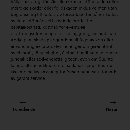
g
hållas ansvarigt för särskilda skador, oförutsedda eller
h
indirekta skador eller följdskador, inklusive men utan
e
begränsning till förlust av förväntade förmåner, förlust
t
av data, oförmåga att använda produkten,
.
kapitalkostnad, kostnad för eventuell
K
ersättningsutrustning eller -anläggning, anspråk från
o
tredje part, skada på egendom till följd av köp eller
n
användning av produkten, eller genom garantibrott,
t
avtalsbrott, försumlighet, åtalbar handling eller annan
a
k
juridisk eller sedvanerättslig teori, även om Suunto
t
kände till sannolikheten för sådana skador. Suunto
a
ska inte hållas ansvarigt för förseningar vid utförandet
v
av garantiservice.
å
r
k
u
n
Föregående
Nästa
d
t
j
ä