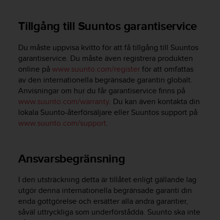
i
k
Tillgång till Suuntos garantiservice
t
l
i
Du måste uppvisa kvitto för att få tillgång till Suuntos
n
garantiservice. Du måste även registrera produkten
j
online på
www.suunto.com/register
för att omfattas
e
av den internationella begränsade garantin globalt.
r
Anvisningar om hur du får garantiservice finns på
f
www.suunto.com/warranty
. Du kan även kontakta din
ö
lokala Suunto-återförsäljare eller Suuntos support på
r
www.suunto.com/support
.
t
i
l
l
Ansvarsbegränsning
g
ä
I den utsträckning detta är tillåtet enligt gällande lag
n
utgör denna internationella begränsade garanti din
g
enda gottgörelse och ersätter alla andra garantier,
l
i
såväl uttryckliga som underförstådda. Suunto ska inte