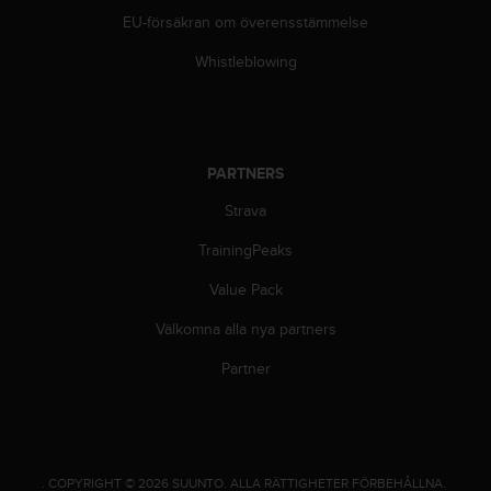
l
EU-försäkran om överensstämmelse
l
i
Whistleblowing
n
f
o
r
m
PARTNERS
a
t
Strava
i
TrainingPeaks
o
n
Value Pack
p
å
Välkomna alla nya partners
d
e
Partner
n
h
ä
r
w
.
COPYRIGHT © 2026 SUUNTO.
ALLA RÄTTIGHETER FÖRBEHÅLLNA.