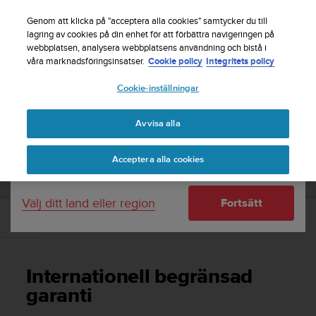
S
Registrera dig för nyhetsbrevet och få 5% rabatt
|
u
Genom att klicka på "acceptera alla cookies" samtycker du till
Gratis returfrakt
u
lagring av cookies på din enhet för att förbättra navigeringen på
Ditt land eller region:
webbplatsen, analysera webbplatsens användning och bistå i
n
våra marknadsföringsinsatser.
Cookie policy
Integritets policy
t
o
Cookie-inställningar
United States
s
t
Home
Support
Suunto 7
Användarhandbok
r
Avvisa alla
Currency: $ (USD)
ä
v
Shipping only to United States
SUUNTO 7 ANVÄNDARHANDBOK
Acceptera alla cookies
a
r
e
Välj ditt land eller region
Fortsätt
f
t
Internationell begränsad garanti
e
r
a
Internationell begränsad
t
t
garanti
d