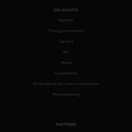
i
OM SUUNTO
n
e
Nyheter
s
(
Företagsinformation
W
C
Careers
A
Arv
G
)
Media
2
.
Sustainability
0
o
EU-försäkran om överensstämmelse
c
h
Whistleblowing
a
n
d
r
a
PARTNERS
r