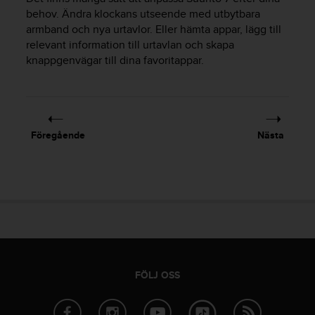
e
behov. Ändra klockans utseende med utbytbara
n
armband och nya urtavlor. Eller hämta appar, lägg till
n
a
relevant information till urtavlan och skapa
w
knappgenvägar till dina favoritappar.
e
b
b
p
l
Föregående
Nästa
a
t
s
s
k
a
u
p
p
n
FÖLJ OSS
å
n
i