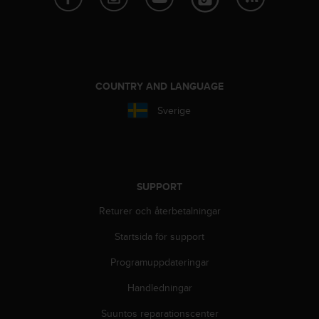
v
å
A
A
i
e
COUNTRY AND LANGUAGE
n
l
Sverige
i
g
h
e
t
SUPPORT
m
e
Returer och återbetalningar
d
Startsida för support
W
e
Programuppdateringar
b
C
Handledningar
o
n
Suuntos reparationscenter