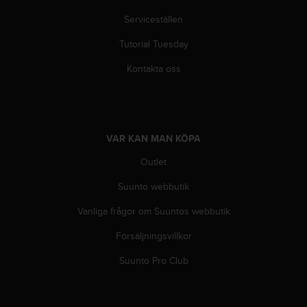
t
e
Serviceställen
n
Tutorial Tuesday
t
A
Kontakta oss
c
c
e
s
s
VAR KAN MAN KÖPA
i
b
Outlet
i
l
Suunto webbutik
i
t
Vanliga frågor om Suuntos webbutik
y
Försäljningsvillkor
G
u
Suunto Pro Club
i
d
e
l