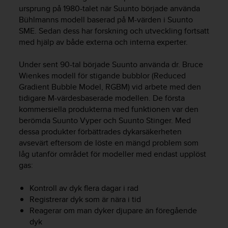
e
ursprung på 1980-talet när Suunto började använda
n
Bühlmanns modell baserad på M-värden i Suunto
n
SME. Sedan dess har forskning och utveckling fortsatt
a
med hjälp av både externa och interna experter.
w
e
b
Under sent 90-tal började Suunto använda dr. Bruce
b
Wienkes modell för stigande bubblor (Reduced
p
Gradient Bubble Model, RGBM) vid arbete med den
l
tidigare M-värdesbaserade modellen. De första
a
kommersiella produkterna med funktionen var den
t
berömda Suunto Vyper och Suunto Stinger. Med
s
dessa produkter förbättrades dykarsäkerheten
s
avsevärt eftersom de löste en mängd problem som
k
a
låg utanför området för modeller med endast upplöst
u
gas:
p
p
Kontroll av dyk flera dagar i rad
n
Registrerar dyk som är nära i tid
å
Reagerar om man dyker djupare än föregående
n
dyk
i