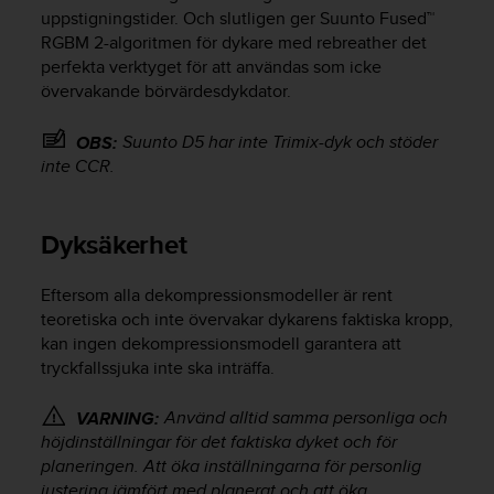
uppstigningstider. Och slutligen ger Suunto Fused™
i
n
RGBM 2-algoritmen för dykare med rebreather det
e
perfekta verktyget för att användas som icke
s
övervakande börvärdesdykdator.
(
W
Suunto D5
har inte Trimix-dyk och stöder
OBS:
C
inte CCR.
A
G
)
Dyksäkerhet
2
.
0
Eftersom alla dekompressionsmodeller är rent
o
teoretiska och inte övervakar dykarens faktiska kropp,
c
kan ingen dekompressionsmodell garantera att
h
tryckfallssjuka inte ska inträffa.
a
n
d
Använd alltid samma personliga och
VARNING:
r
höjdinställningar för det faktiska dyket och för
a
planeringen. Att öka inställningarna för personlig
r
justering jämfört med planerat och att öka