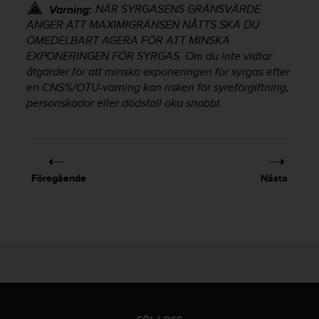
NÄR SYRGASENS GRÄNSVÄRDE
Varning:
n
s
ANGER ATT MAXIMIGRÄNSEN NÅTTS SKA DU
t
OMEDELBART AGERA FÖR ATT MINSKA
p
EXPONERINGEN FÖR SYRGAS. Om du inte vidtar
å
åtgärder för att minska exponeringen för syrgas efter
+
en CNS%/OTU-varning kan risken för syreförgiftning,
1
personskador eller dödsfall öka snabbt.
8
5
5
2
5
Föregående
Nästa
8
0
9
0
0
(
a
v
g
i