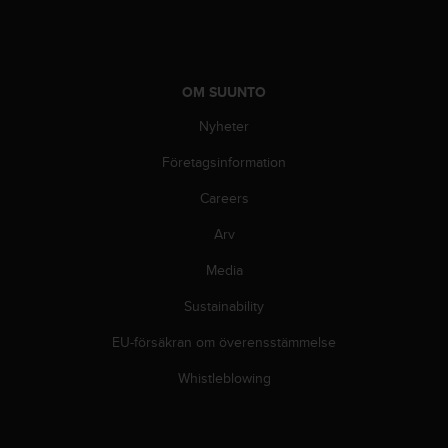
l
l
i
n
f
OM SUUNTO
o
Nyheter
r
m
Företagsinformation
a
t
Careers
i
o
Arv
n
p
Media
å
Sustainability
d
e
EU-försäkran om överensstämmelse
n
h
Whistleblowing
ä
r
w