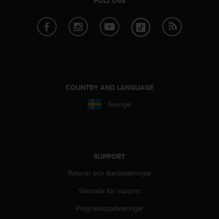
FÖLJ OSS
f
t
s
f
r
i
t
t
i
COUNTRY AND LANGUAGE
U
S
Sverige
A
)
o
m
d
SUPPORT
u
h
Returer och återbetalningar
a
r
Startsida för support
p
r
Programuppdateringar
o