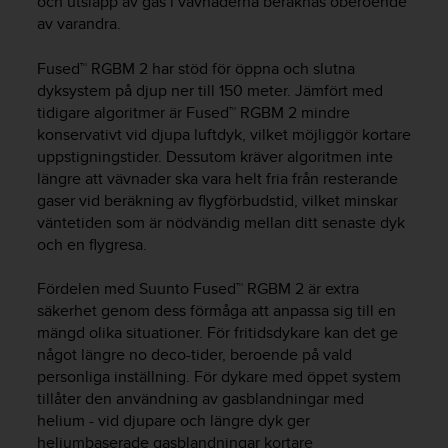
och utsläpp av gas i vävnaderna beräknas oberoende
t
av varandra.
e
n
t
Fused™ RGBM 2 har stöd för öppna och slutna
A
dyksystem på djup ner till 150 meter. Jämfört med
c
tidigare algoritmer är Fused™ RGBM 2 mindre
c
konservativt vid djupa luftdyk, vilket möjliggör kortare
e
uppstigningstider. Dessutom kräver algoritmen inte
s
längre att vävnader ska vara helt fria från resterande
s
gaser vid beräkning av flygförbudstid, vilket minskar
i
väntetiden som är nödvändig mellan ditt senaste dyk
b
och en flygresa.
i
l
i
Fördelen med Suunto Fused™ RGBM 2 är extra
t
säkerhet genom dess förmåga att anpassa sig till en
y
mängd olika situationer. För fritidsdykare kan det ge
G
något längre no deco-tider, beroende på vald
u
personliga inställning. För dykare med öppet system
i
tillåter den användning av gasblandningar med
d
helium - vid djupare och längre dyk ger
e
heliumbaserade gasblandningar kortare
l