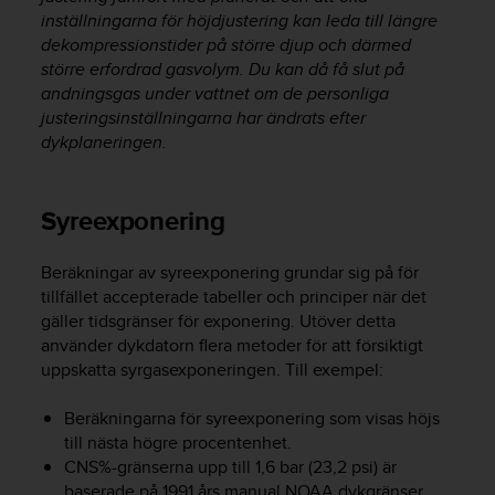
i
inställningarna för höjdjustering kan leda till längre
k
dekompressionstider på större djup och därmed
t
större erfordrad gasvolym. Du kan då få slut på
l
andningsgas under vattnet om de personliga
i
justeringsinställningarna har ändrats efter
n
dykplaneringen.
j
e
r
f
Syreexponering
ö
r
Beräkningar av syreexponering grundar sig på för
t
tillfället accepterade tabeller och principer när det
i
gäller tidsgränser för exponering. Utöver detta
l
l
använder dykdatorn flera metoder för att försiktigt
g
uppskatta syrgasexponeringen. Till exempel:
ä
n
Beräkningarna för syreexponering som visas höjs
g
till nästa högre procentenhet.
l
CNS%-gränserna upp till 1,6 bar (23,2 psi) är
i
baserade på 1991 års manual NOAA dykgränser.