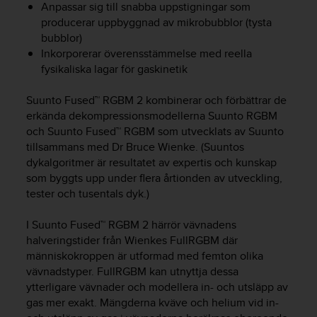
Anpassar sig till snabba uppstigningar som
v
producerar uppbyggnad av mikrobubblor (tysta
å
bubblor)
A
A
Inkorporerar överensstämmelse med reella
i
fysikaliska lagar för gaskinetik
e
n
Suunto Fused™ RGBM 2 kombinerar och förbättrar de
l
erkända dekompressionsmodellerna Suunto RGBM
i
och Suunto Fused™ RGBM som utvecklats av Suunto
g
tillsammans med Dr Bruce Wienke. (Suuntos
h
dykalgoritmer är resultatet av expertis och kunskap
e
som byggts upp under flera årtionden av utveckling,
t
tester och tusentals dyk.)
m
e
d
I Suunto Fused™ RGBM 2 härrör vävnadens
W
halveringstider från Wienkes FullRGBM där
e
människokroppen är utformad med femton olika
b
vävnadstyper. FullRGBM kan utnyttja dessa
C
ytterligare vävnader och modellera in- och utsläpp av
o
gas mer exakt. Mängderna kväve och helium vid in-
n