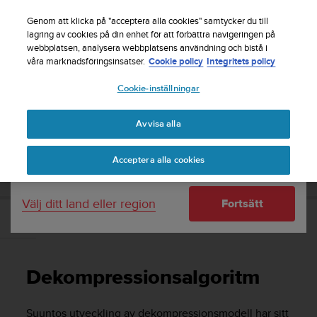
S
Registrera dig för nyhetsbrevet och få 5% rabatt
|
u
Genom att klicka på "acceptera alla cookies" samtycker du till
Gratis returfrakt
u
lagring av cookies på din enhet för att förbättra navigeringen på
Ditt land eller region:
webbplatsen, analysera webbplatsens användning och bistå i
n
våra marknadsföringsinsatser.
Cookie policy
Integritets policy
t
o
Cookie-inställningar
United States
s
t
Home
Support
Suunto D5
Användarhandbok
r
Avvisa alla
Currency: $ (USD)
ä
v
Shipping only to United States
SUUNTO D5 ANVÄNDARHANDBOK
Acceptera alla cookies
a
r
e
Välj ditt land eller region
Fortsätt
f
t
Dekompressionsalgoritm
e
r
a
Dekompressionsalgoritm
t
t
d
Suuntos utveckling av dekompressionsmodell har sitt