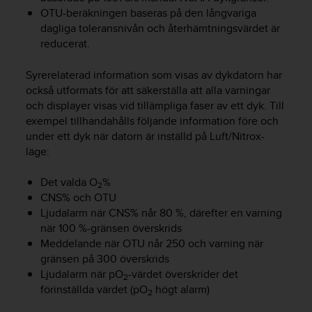
g
OTU-beräkningen baseras på den långvariga
h
dagliga toleransnivån och återhämtningsvärdet är
e
t
reducerat.
.
K
Syrerelaterad information som visas av dykdatorn har
o
också utformats för att säkerställa att alla varningar
n
och displayer visas vid tillämpliga faser av ett dyk. Till
t
exempel tillhandahålls följande information före och
a
under ett dyk när datorn är inställd på Luft/Nitrox-
k
läge:
t
a
Det valda O
%
v
2
å
CNS% och OTU
r
Ljudalarm när CNS% når 80 %, därefter en varning
k
när 100 %-gränsen överskrids
u
Meddelande när OTU når 250 och varning när
n
gränsen på 300 överskrids
d
Ljudalarm när pO
-värdet överskrider det
2
t
förinställda värdet (pO
högt alarm)
2
j
ä