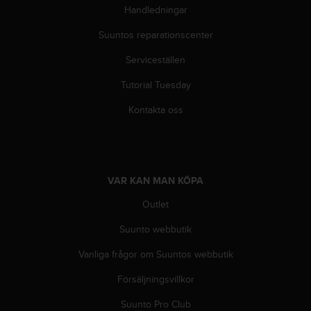
Handledningar
b
l
Suuntos reparationscenter
e
m
Serviceställen
m
e
Tutorial Tuesday
d
a
Kontakta oss
t
t
f
å
t
VAR KAN MAN KÖPA
i
Outlet
l
l
Suunto webbutik
g
å
Vanliga frågor om Suuntos webbutik
n
g
Försäljningsvillkor
t
i
Suunto Pro Club