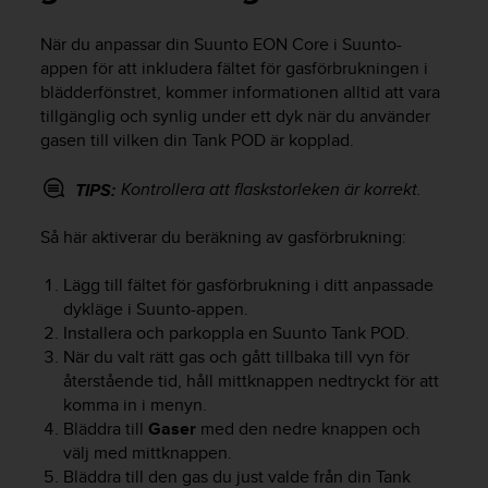
e
n
När du anpassar din
Suunto EON Core
i Suunto-
n
appen för att inkludera fältet för gasförbrukningen i
a
w
blädderfönstret, kommer informationen alltid att vara
e
tillgänglig och synlig under ett dyk när du använder
b
gasen till vilken din Tank POD är kopplad.
b
p
Kontrollera att flaskstorleken är korrekt.
TIPS:
l
a
Så här aktiverar du beräkning av gasförbrukning:
t
s
Lägg till fältet för gasförbrukning i ditt anpassade
s
k
dykläge i Suunto-appen.
a
Installera och parkoppla en Suunto Tank POD.
u
När du valt rätt gas och gått tillbaka till vyn för
p
återstående tid, håll mittknappen nedtryckt för att
p
komma in i menyn.
n
Bläddra till
Gaser
med den nedre knappen och
å
välj med mittknappen.
n
Bläddra till den gas du just valde från din Tank
i