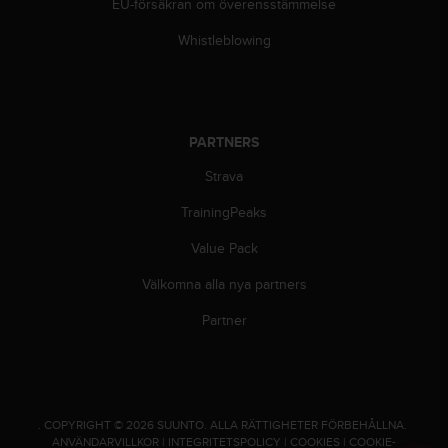
g
EU-försäkran om överensstämmelse
h
Whistleblowing
e
t
.
K
o
n
PARTNERS
t
Strava
a
k
TrainingPeaks
t
a
Value Pack
v
å
Välkomna alla nya partners
r
Partner
k
u
n
d
t
j
.
COPYRIGHT © 2026 SUUNTO.
ALLA RÄTTIGHETER FÖRBEHÅLLNA.
ä
ANVÄNDARVILLKOR
|
INTEGRITETSPOLICY
|
COOKIES
|
COOKIE-