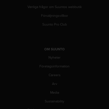
i
Vanliga frågor om Suuntos webbutik
k
t
Försäljningsvillkor
l
i
Suunto Pro Club
n
j
e
r
f
OM SUUNTO
ö
r
Nyheter
t
i
Företagsinformation
l
Careers
l
g
Arv
ä
n
Media
g
l
Sustainability
i