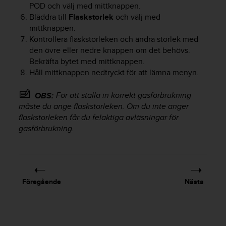
POD och välj med mittknappen.
v
Bläddra till
Flaskstorlek
och välj med
å
A
mittknappen.
A
Kontrollera flaskstorleken och ändra storlek med
i
den övre eller nedre knappen om det behövs.
e
Bekräfta bytet med mittknappen.
n
Håll mittknappen nedtryckt för att lämna menyn.
l
i
För att ställa in korrekt gasförbrukning
OBS:
g
måste du ange flaskstorleken. Om du inte anger
h
flaskstorleken får du felaktiga avläsningar för
e
t
gasförbrukning.
m
e
d
W
e
Föregående
Nästa
b
C
o
n