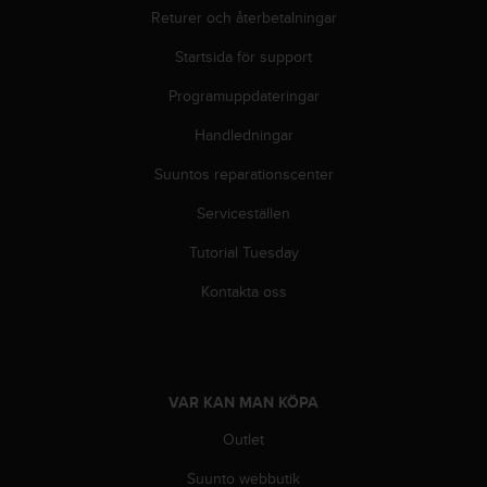
Returer och återbetalningar
i
n
Startsida för support
e
s
Programuppdateringar
(
W
Handledningar
C
A
Suuntos reparationscenter
G
Serviceställen
)
2
Tutorial Tuesday
.
0
Kontakta oss
o
c
h
a
n
VAR KAN MAN KÖPA
d
r
Outlet
a
r
Suunto webbutik