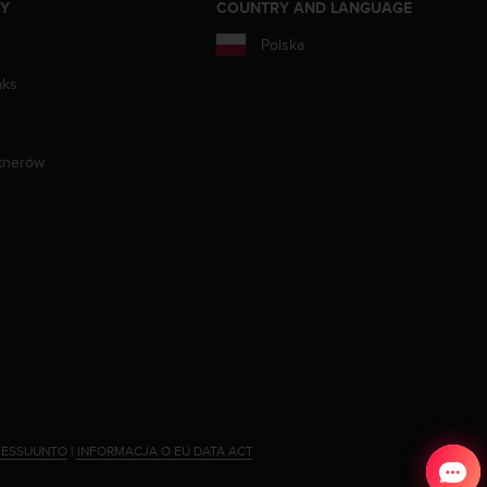
ZY
COUNTRY AND LANGUAGE
Polska
aks
tnerów
YESSUUNTO
|
INFORMACJA O EU DATA ACT