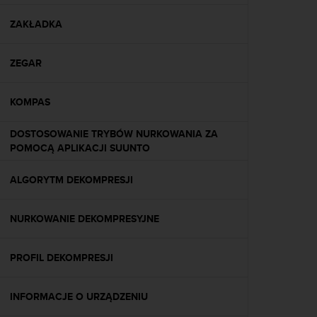
y
n
ZAKŁADKA
a
i
ZEGAR
n
t
e
KOMPAS
r
n
DOSTOSOWANIE TRYBÓW NURKOWANIA ZA
e
POMOCĄ APLIKACJI SUUNTO
t
o
w
ALGORYTM DEKOMPRESJI
a
o
NURKOWANIE DEKOMPRESYJNE
s
i
ą
PROFIL DEKOMPRESJI
g
n
ę
INFORMACJE O URZĄDZENIU
ł