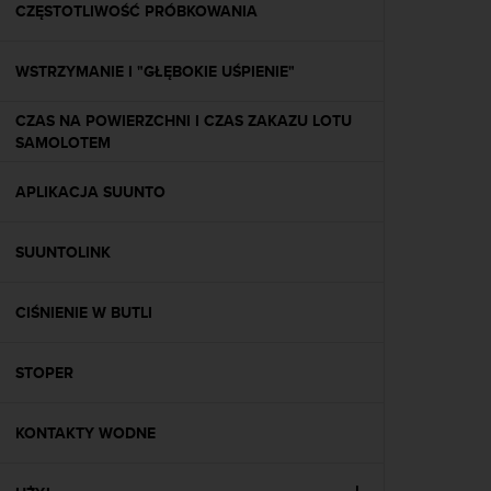
n
CZĘSTOTLIWOŚĆ PRÓBKOWANIA
t
e
WSTRZYMANIE I "GŁĘBOKIE UŚPIENIE"
n
t
A
CZAS NA POWIERZCHNI I CZAS ZAKAZU LOTU
c
SAMOLOTEM
c
e
APLIKACJA SUUNTO
s
s
i
SUUNTOLINK
b
i
CIŚNIENIE W BUTLI
l
i
t
STOPER
y
G
u
KONTAKTY WODNE
i
d