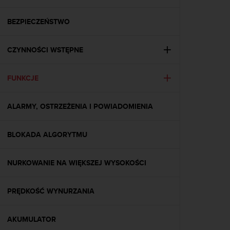
s
t
a
BEZPIECZEŃSTWO
r
a
CZYNNOŚCI WSTĘPNE
ń
,
a
FUNKCJE
b
y
n
ALARMY, OSTRZEŻENIA I POWIADOMIENIA
i
n
i
BLOKADA ALGORYTMU
e
j
NURKOWANIE NA WIĘKSZEJ WYSOKOŚCI
s
z
a
PRĘDKOŚĆ WYNURZANIA
w
i
t
AKUMULATOR
r