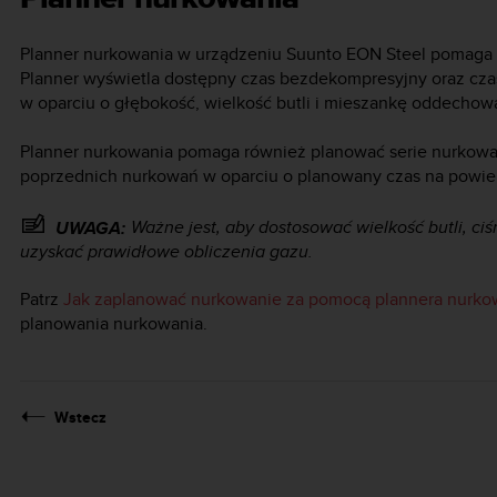
Planner nurkowania w urządzeniu
Suunto EON Steel
pomaga s
Planner wyświetla dostępny czas bezdekompresyjny oraz cz
w oparciu o głębokość, wielkość butli i mieszankę oddechow
Planner nurkowania pomaga również planować serie nurkowań
poprzednich nurkowań w oparciu o planowany czas na powier
Ważne jest, aby dostosować wielkość butli, ciśn
UWAGA:
uzyskać prawidłowe obliczenia gazu.
Patrz
Jak zaplanować nurkowanie za pomocą plannera nurko
planowania nurkowania.
Wstecz