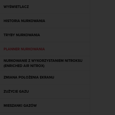
a
z
WYŚWIETLACZ
g
o
HISTORIA NURKOWANIA
d
n
o
TRYBY NURKOWANIA
ś
ć
n
PLANNER NURKOWANIA
a
p
NURKOWANIE Z WYKORZYSTANIEM NITROKSU
o
(ENRICHED AIR NITROX)
z
i
ZMIANA POŁOŻENIA EKRANU
o
m
i
ZUŻYCIE GAZU
e
A
A
MIESZANKI GAZÓW
z
w