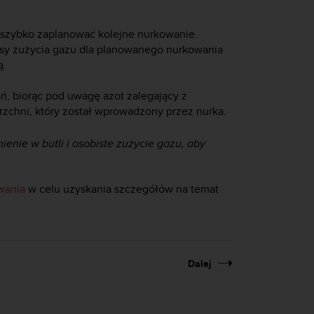
zybko zaplanować kolejne nurkowanie.
asy zużycia gazu dla planowanego nurkowania
ą.
, biorąc pod uwagę azot zalegający z
zchni, który został wprowadzony przez nurka.
ienie w butli i osobiste zużycie gazu, aby
wania
w celu uzyskania szczegółów na temat
Dalej