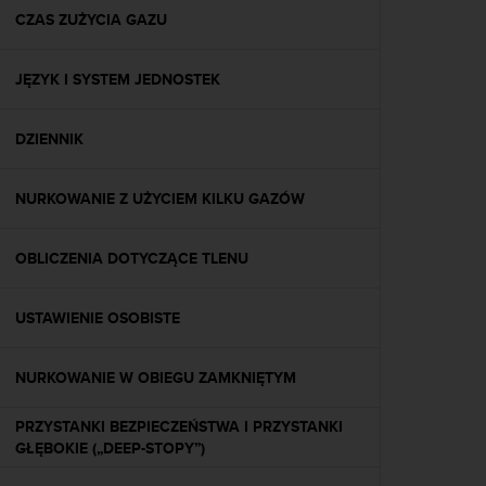
y
CZAS ZUŻYCIA GAZU
t
y
JĘZYK I SYSTEM JEDNOSTEK
c
z
n
DZIENNIK
y
m
i
NURKOWANIE Z UŻYCIEM KILKU GAZÓW
W
C
A
OBLICZENIA DOTYCZĄCE TLENU
G
2
USTAWIENIE OSOBISTE
.
0
(
NURKOWANIE W OBIEGU ZAMKNIĘTYM
W
e
PRZYSTANKI BEZPIECZEŃSTWA I PRZYSTANKI
b
GŁĘBOKIE („DEEP-STOPY”)
C
o