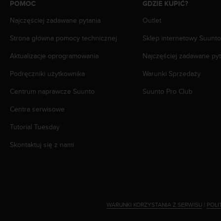
POMOC
GDZIE KUPIĆ?
d
a
Najczęściej zadawane pytania
Outlet
ł
a
Strona główna pomocy technicznej
Sklep internetowy Suunto
i
Aktualizacje oprogramowania
Najczęściej zadawane pyt
n
n
Podręczniki użytkownika
Warunki Sprzedaży
y
m
Centrum naprawcze Suunto
Suunto Pro Club
s
t
Centra serwisowe
a
n
Tutorial Tuesday
d
Skontaktuj się z nami
a
r
d
o
m
u
ł
WARUNKI KORZYSTANIA Z SERWISU
|
POLI
a