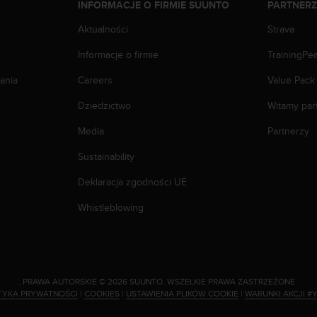
INFORMACJE O FIRMIE SUUNTO
PARTNER
Aktualności
Strava
Informacje o firmie
TrainingPe
ania
Careers
Value Pack
Dziedzictwo
Witamy par
Media
Partnerzy
Sustainability
Deklaracja zgodności UE
Whistleblowing
.
PRAWA AUTORSKIE © 2026 SUUNTO.
WSZELKIE PRAWA ZASTRZEŻONE.
TYKA PRYWATNOŚCI
|
COOKIES
|
USTAWIENIA PLIKÓW COOKIE
|
WARUNKI AKCJI #